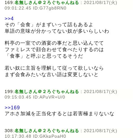
169:
名無しさん＠２ろぐちゃんねる
:
2021/08/17(火)
09:01:22.45 ID:G77gb8RN0
>>4
その「会食」がまずいって話もあるよ
単語の意味が分かってない奴が多いらしいわ
料亭の一室での酒宴の事だと思い込んでて
ファミレスで顔合わせて食べたりするのは
「食事」と呼ぶと思ってるそうだ
若い奴に主旨を理解して従って欲しいなら
まず会食みたいな古い語は変更しないと
199:
名無しさん＠２ろぐちゃんねる
:
2021/08/17(火)
09:15:03.45 ID:APuVR+U/0
>>169
アホさ加減を正当化するとは若害極まりないな
308:
名無しさん＠２ろぐちゃんねる
:
2021/08/17(火)
10:17:30.48 ID:GKkpPoaH0