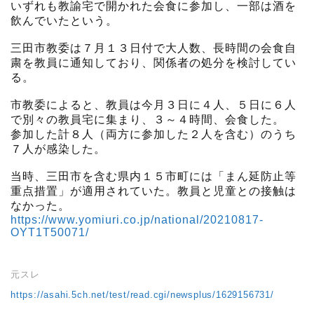
いずれも教諭宅で開かれた会食に参加し、一部は酒を
飲んでいたという。
三田市教委は７月１３日付で大人数、長時間の会食自
粛を教員に通知しており、関係者の処分を検討してい
る。
市教委によると、教員は今月３日に４人、５日に６人
で別々の教員宅に集まり、３～４時間、会食した。
参加した計８人（両方に参加した２人を含む）のうち
７人が感染した。
当時、三田市を含む県内１５市町には「まん延防止等
重点措置」が適用されていた。教員と児童との接触は
なかった。
https://www.yomiuri.co.jp/national/20210817-
OYT1T50071/
元スレ
https://asahi.5ch.net/test/read.cgi/newsplus/1629156731/