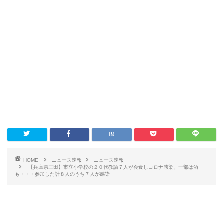
HOME
ニュース速報
ニュース速報
【兵庫県三田】市立小学校の２０代教諭７人が会食しコロナ感染、一部は酒
も・・・参加した計８人のうち７人が感染