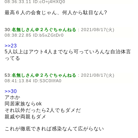
08:36:33.11 ID:cO+j4HXQ0
最高６人の会食じゃん、何人から駄目なん?
30:
名無しさん＠２ろぐちゃんねる
:
2021/08/17(火)
08:38:22.85 ID:b5xZGtDr0
>>23
5人以上はアウト4人までなら可っていろんな自治体言
ってる
53:
名無しさん＠２ろぐちゃんねる
:
2021/08/17(火)
08:41:13.84 ID:S3C0lIfA0
>>30
アホか
同居家族ならok
それ以外だったら2人でもダメだ
親戚や両親もダメ
これが徹底できれば感染なんて広がらない