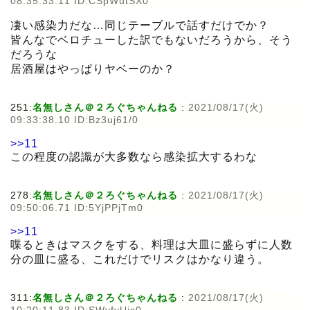
08:35:33.11 ID:CSpWutSX0
凄い感染力だな…同じテーブルで話すだけでか？
皆んなでベロチューした訳でもないだろうから、そう
だろうな
居酒屋はやっぱりヤベーのか？
251:
名無しさん＠２ろぐちゃんねる
:
2021/08/17(火)
09:33:38.10 ID:Bz3uj61/0
>>11
この程度の認識が大多数なら感染拡大するわな
278:
名無しさん＠２ろぐちゃんねる
:
2021/08/17(火)
09:50:06.71 ID:5YjPPjTm0
>>11
喋るときはマスクをする、料理は大皿に盛らずに人数
分の皿に盛る、これだけでリスクはかなり違う。
311:
名無しさん＠２ろぐちゃんねる
:
2021/08/17(火)