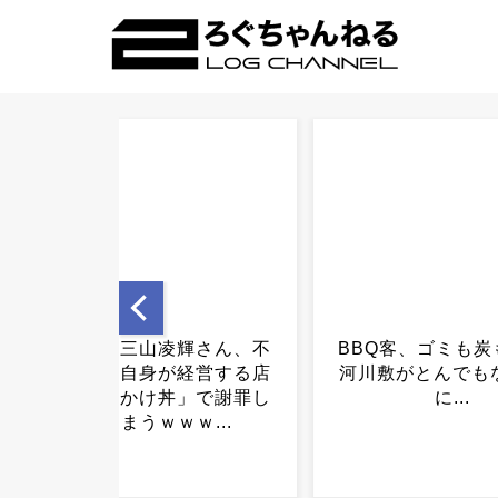
BBQ客、ゴミも炭も放置…
【悲報】BBQで
河川敷がとんでもない状態
40代男性、その
に...
事態に…..