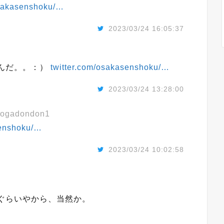
osakasenshoku/…
2023/03/24 16:05:37
んだ。。：）
twitter.com/osakasenshoku/…
2023/03/24 13:28:00
ogadondon1
senshoku/…
2023/03/24 10:02:58
ぐらいやから、当然か。