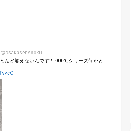
@osakasenshoku
ほとんど燃えないんです?1000℃シリーズ何かと
oTvvcG