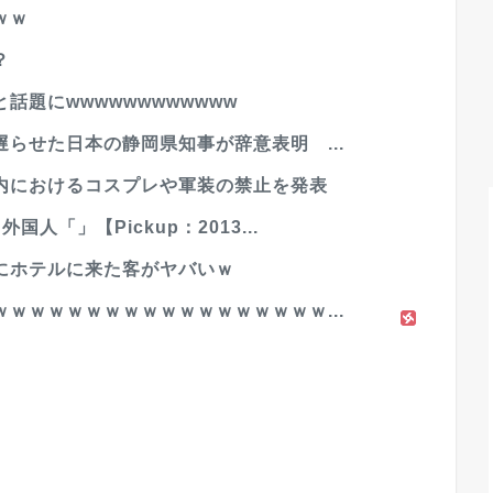
ｗｗ
？
題にwwwwwwwwwwww
らせた日本の静岡県知事が辞意表明 ...
内におけるコスプレや軍装の禁止を発表
「」【Pickup：2013...
にホテルに来た客がヤバいｗ
ｗｗｗｗｗｗｗｗｗｗｗｗｗｗｗｗｗ...