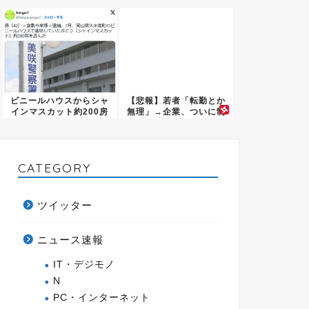
可能よ...
ビニールハウスからシャ
【悲報】若者「転勤とか
インマスカット約200房
無理」→企業、ついに制
を盗...
度を変...
CATEGORY
ツイッター
ニュース速報
IT・デジモノ
N
PC・インターネット