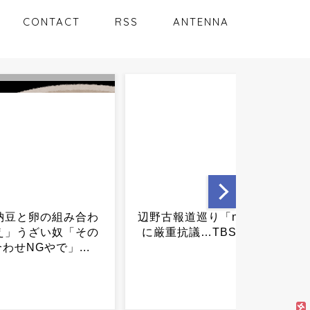
CONTACT
RSS
ANTENNA
道巡り「news23」
高市「２年後、私が責任を
議…TBSが対応...
持って戻す」党内「その頃
まだ首相のつもり？」...