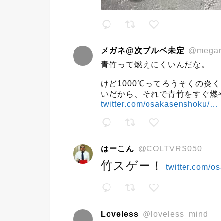
メガネ@次ブルベ未定
@megan
青竹って燃えにくいんだな。
けど1000℃ってろうそくの炎
いだから、それで青竹をすぐ燃
twitter.com/osakasenshoku/…
はーこん
@COLTVRS050
竹スゲー！
twitter.com/
Loveless
@loveless_mind