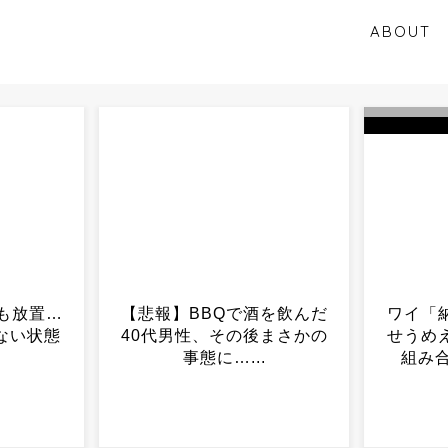
ABOUT
酒を飲んだ
ワイ「納豆と卵の組み合わ
辺野古報
後まさかの
せうめえ」うざい奴「その
に厳重抗
.
組み合わせNGやで」...