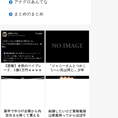
アナグロあんてな
まとめのまとめ
【悲報】令和のベイブレ
「ジャニーさんとつかこ
ード、1個1万円ｗｗｗｗ
うへい氏は同じ」少年
ｗｗ...
隊・錦織...
新卒で中小IT企業から内
結婚したいけど資格勉強
定出るも怖くて震える
は家庭持ってからほぼ不