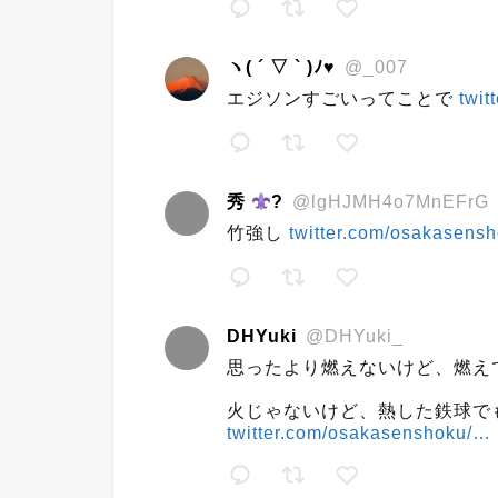
ヽ( ´ ▽ ` )ﾉ♥
@_007
エジソンすごいってことで
twi
秀
?
@lgHJMH4o7MnEFrG
竹強し
twitter.com/osakasens
DHYuki
@DHYuki_
思ったより燃えないけど、燃え
火じゃないけど、熱した鉄球で
twitter.com/osakasenshoku/…