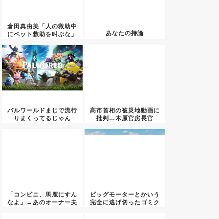
倉田真由美「人の救助中
あなたの持論
にペット救助を叫ぶな」
←賛否...
パルワールドまじで流行
高市首相の被災地動画に
りまくってるじゃん
批判…木原官房長官
「BGMも...
「コンビニ、馬鹿にすん
ビッグモーターとかいう
なよ」→あのオーナー夫
完全に逃げ切ったゴミク
婦、不...
ズ・・...