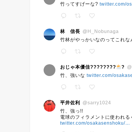
竹ってすげーな?
twitter.com/
林 信長
@H_Nobunaga
竹林がやっかいなのってこれな
おじゃ本優佳????????
?
@
竹、強いな
twitter.com/osaka
平井佐利
@sarry1024
竹、強っ!!
電球のフィラメントに使われる
twitter.com/osakasenshoku/…