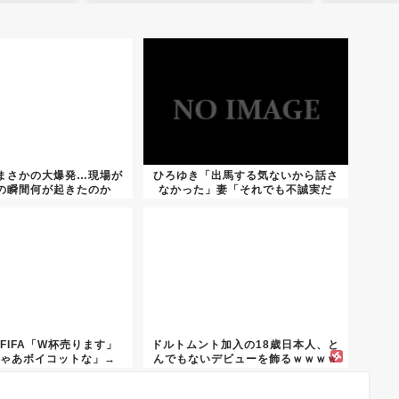
まさかの大爆発…現場が
ひろゆき「出馬する気ないから話さ
の瞬間何が起きたのか
なかった」妻「それでも不誠実だ
ろ」→...
FIFA「W杯売ります」
ドルトムント加入の18歳日本人、と
じゃあボイコットな」→
んでもないデビューを飾るｗｗｗｗ
即...
ｗ...