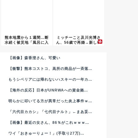
熊本地震から１週間…断
ミッチーこと及川光博さ
水続く被災地「風呂に入
ん、56歳で再婚→新しい
れない...
命ま...
【画像】森香澄さん、可愛い
【衝撃】熊本コストコ、高所の商品が一斉落...
もうシベリアには帰れないハスキーの一年カ...
【海外の反応】日本がUNRWAへの資金拠...
明らかに叩いてる方が異常だった炎上事件ｗ...
「六代目カカシ」「七代目ナルト」←まあ妥...
【画像】最近の女さん、86％がこれｗｗｗ...
ワイ「おきゅーりょー！」(手取り27万)...