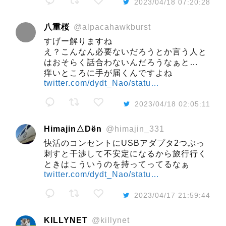
2023/04/18 07:20:28
八重桜
@alpacahawkburst
すげー解りますね
え？こんなん必要ないだろうとか言う人と
はおそらく話合わないんだろうなぁと…
痒いところに手が届くんですよね
twitter.com/dydt_Nao/statu…
2023/04/18 02:05:11
Himajin△Dën
@himajin_331
快活のコンセントにUSBアダプタ2つぶっ
刺すと干渉して不安定になるから旅行行く
ときはこういうのを持ってってるなぁ
twitter.com/dydt_Nao/statu…
2023/04/17 21:59:44
KILLYNET
@killynet