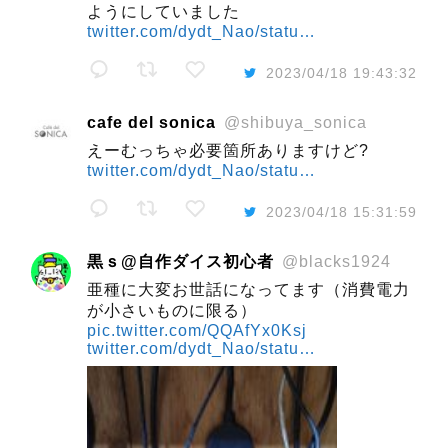
ようにしていました
twitter.com/dydt_Nao/statu…
2023/04/18 19:43:32
cafe del sonica
@shibuya_sonica
えーむっちゃ必要箇所ありますけど?
twitter.com/dydt_Nao/statu…
2023/04/18 15:31:59
黒ｓ@自作ダイス初心者
@blacks1924
亜種に大変お世話になってます（消費電力
が小さいものに限る）
pic.twitter.com/QQAfYx0Ksj
twitter.com/dydt_Nao/statu…