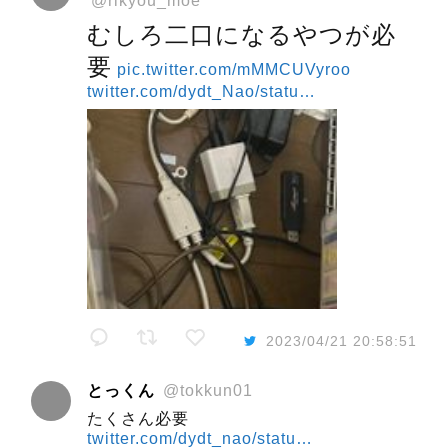
@rikyou_moe
むしろ二口になるやつが必
要
pic.twitter.com/mMMCUVyroo
twitter.com/dydt_Nao/statu…
2023/04/21 20:58:51
とっくん
@tokkun01
たくさん必要
twitter.com/dydt_nao/statu…