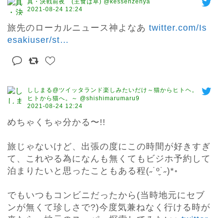
真・決戦前夜 (主食は草) @kessenzenya
2021-08-24 12:24
旅先のローカルニュース神よなあ 
twitter.com/Is
esakiuser/st
…
ししまる@ツイッタランド楽しみたいだけ～猫からヒトヘ。
ヒトから猫へ。～ @shishimarumaru9
2021-08-24 12:24
めちゃくちゃ分かる〜!!

旅じゃないけど、出張の度にこの時間が好きすぎ
て、これやる為になんも無くてもビジホ予約して
泊まりたいと思ったこともある程(˶˙º̬˙˶)*॰

でもいつもコンビニだったから(当時地元にセブ
ンが無くて珍しさで?)今度気兼ねなく行ける時が