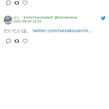
ひし゛きfully?vaccinated!! @hijiridehanai
2021-08-24 12:15
だいたいは。 
twitter.com/Isesakiuser/st
…