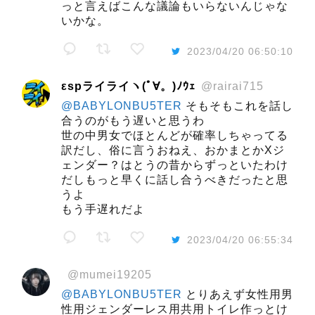
っと言えばこんな議論もいらないんじゃな
いかな。
2023/04/20 06:50:10
εspライライヽ(ﾟ∀。)ﾉｳｪ
@rairai715
@BABYLONBU5TER
そもそもこれを話し
合うのがもう遅いと思うわ
世の中男女でほとんどが確率しちゃってる
訳だし、俗に言うおねえ、おかまとかXジ
ェンダー？はとうの昔からずっといたわけ
だしもっと早くに話し合うべきだったと思
うよ
もう手遅れだよ
2023/04/20 06:55:34
ْ
@mumei19205
@BABYLONBU5TER
とりあえず女性用男
性用ジェンダーレス用共用トイレ作っとけ