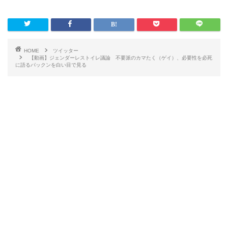
HOME
ツイッター
【動画】ジェンダーレストイレ議論 不要派のカマたく（ゲイ）、必要性を必死
に語るパックンを白い目で見る