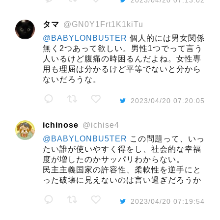
2023/04/20 07:13:02
タマ
@GN0Y1Frt1K1kiTu
@BABYLONBU5TER
個人的には男女関係
無く2つあって欲しい。男性1つでって言う
人いるけど腹痛の時困るんだよね。女性専
用も理屈は分かるけど平等でないと分から
ないだろうな。
2023/04/20 07:20:05
ichinose
@ichise4
@BABYLONBU5TER
この問題って、いっ
たい誰が使いやすく得をし、社会的な幸福
度が増したのかサッパリわからない。
民主主義国家の許容性、柔軟性を逆手にと
った破壊に見えないのは言い過ぎだろうか
2023/04/20 07:19:54