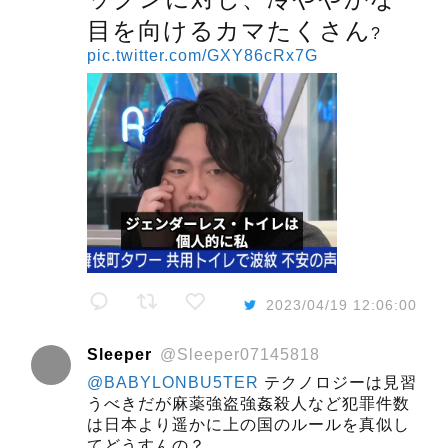
目を向けるカマたくさん
?
pic.twitter.com/GXY86cRx7G
2023/04/19 12:06:00
Sleeper
@Sleeper07145818
@BABYLONBU5TER
テクノロジーは見習
うべきだが麻薬強盗強姦殺人など犯罪件数
は日本より遥かに上の国のルールを真似し
てどうすんの？