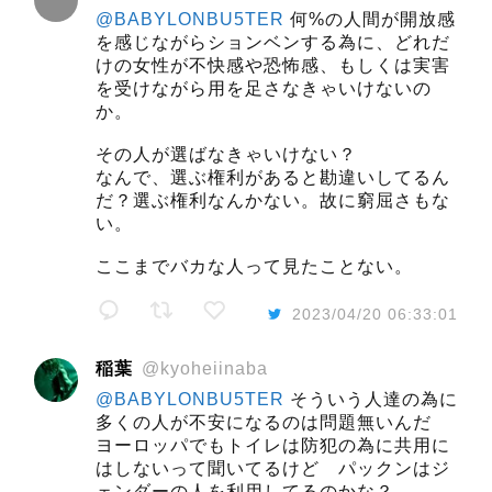
@BABYLONBU5TER
何%の人間が開放感
を感じながらションベンする為に、どれだ
けの女性が不快感や恐怖感、もしくは実害
を受けながら用を足さなきゃいけないの
か。
その人が選ばなきゃいけない？
なんで、選ぶ権利があると勘違いしてるん
だ？選ぶ権利なんかない。故に窮屈さもな
い。
ここまでバカな人って見たことない。
2023/04/20 06:33:01
稲葉
@kyoheiinaba
@BABYLONBU5TER
そういう人達の為に
多くの人が不安になるのは問題無いんだ
ヨーロッパでもトイレは防犯の為に共用に
はしないって聞いてるけど パックンはジ
ェンダーの人を利用してるのかな？