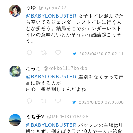
うゆ
@uyuyu7021
@BABYLONBU5TER
女子トイレ混んでた
ら空いてるジェンダーレストイレに行く人
とか多そう。結局そこでジェンダーレスト
イレの意味ないとかそういう議論起こりそ
う。
2023/04/20 07:02:11
こっこ
@kokko1117kokko
@BABYLONBU5TER
差別をなくせって声
高に訴える人が
内心一番差別してんだよね
2023/04/20 07:05:08
ミち子?
@MICHIKO18928
@BABYLONBU5TER
パックンの主張は理
解できず。例えばクラス40人で一人が給食