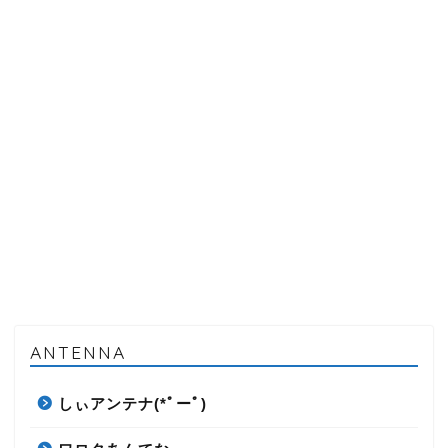
ANTENNA
しぃアンテナ(*ﾟーﾟ)