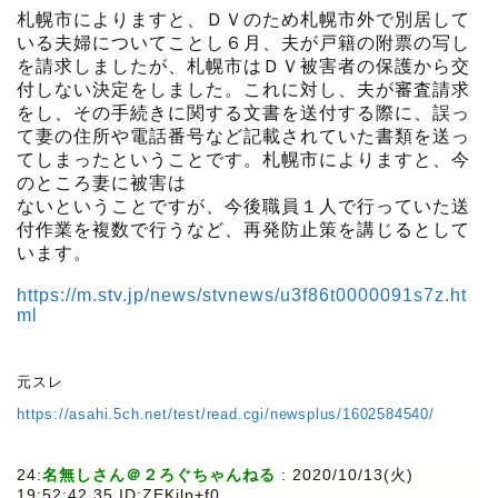
札幌市によりますと、ＤＶのため札幌市外で別居して
いる夫婦についてことし６月、夫が戸籍の附票の写し
を請求しましたが、札幌市はＤＶ被害者の保護から交
付しない決定をしました。これに対し、夫が審査請求
をし、その手続きに関する文書を送付する際に、誤っ
て妻の住所や電話番号など記載されていた書類を送っ
てしまったということです。札幌市によりますと、今
のところ妻に被害は
ないということですが、今後職員１人で行っていた送
付作業を複数で行うなど、再発防止策を講じるとして
います。
https://m.stv.jp/news/stvnews/u3f86t0000091s7z.ht
ml
元スレ
https://asahi.5ch.net/test/read.cgi/newsplus/1602584540/
24:
名無しさん＠２ろぐちゃんねる
:
2020/10/13(火)
19:52:42.35 ID:ZEKilp+f0