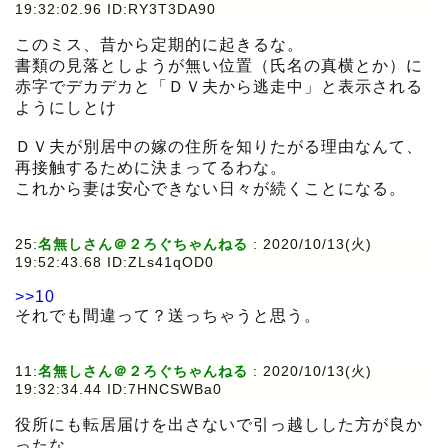
19:32:02.96 ID:RY3T3DA90
このミス、昔から定期的に起きるな。
書類の見落としようが無い位置（氏名の真横とか）に
赤字でデカデカと「ＤＶ夫から逃走中」と表示される
ようにしとけ
ＤＶ夫が別居中の嫁の住所を知りたがる理由なんて、
再接触するために決まってるわな。
これから妻は安心できない日々が続くことになる。
25:
名無しさん＠２ろぐちゃんねる
:
2020/10/13(火)
19:52:43.68 ID:ZLs41qOD0
>>10
それでも間違って？送っちゃうと思う。
11:
名無しさん＠２ろぐちゃんねる
:
2020/10/13(火)
19:32:34.44 ID:7HNCSWBa0
役所にも転居届けを出さないで引っ越しした方が良か
ったな