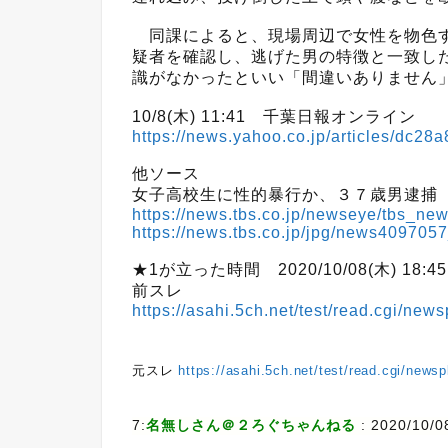
同課によると、現場周辺で女性を物色す
疑者を確認し、逃げた男の特徴と一致し
識がなかったといい「間違いありません
10/8(木) 11:41 千葉日報オンライン
https://news.yahoo.co.jp/articles/dc
他ソース
女子高校生に性的暴行か、３７歳男逮捕
https://news.tbs.co.jp/newseye/tbs_n
https://news.tbs.co.jp/jpg/news409705
★1が立った時間 2020/10/08(木) 18:45:
前スレ
https://asahi.5ch.net/test/read.cgi/ne
元スレ
https://asahi.5ch.net/test/read.cgi/news
7:
名無しさん＠２ろぐちゃんねる
:
2020/10/0