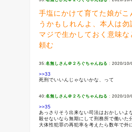
手塩にかけて育てた娘がこ
うかもしれんよ、本人は勿
マジで生かしておく意味な
頼む
35:
名無しさん＠２ろぐちゃんねる
:
2020/10/
>>33
死刑でいいんじゃないかな、って
40:
名無しさん＠２ろぐちゃんねる
:
2020/10/
>>35
あっさりそう出来ない司法はおかしいよ
殺せないなら無期にして刑務所で働いた
大体性犯罪の再犯率を考えたら数年で外