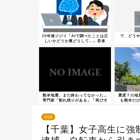
10年後ジジイ「AIで調べたことは正
で、どう
しいかどうか裏どりして…」若者
「...
熊本地震、まだ終わってなかった…
震度７の地
専門家「割れ残りがある」「再び大
も熊本だ
地震...
DQN
【千葉】女子高生に強制