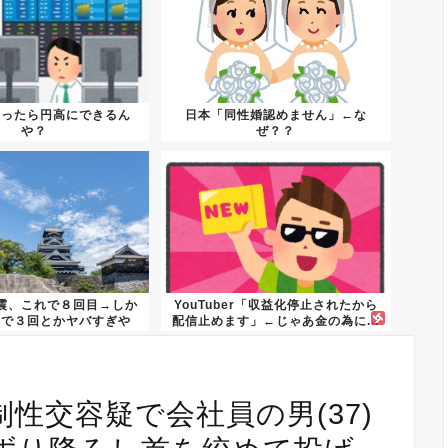
やったら円高にできるん
日本「同性婚認めません」←な
や？
ぜ？？
震、これで８回目→しか
YouTuber「収益化停止されたから
けで３回とかヤバすぎや
配信止めます」←じゃあ金の為に...
ろ…
性交容疑で会社員の男(37)