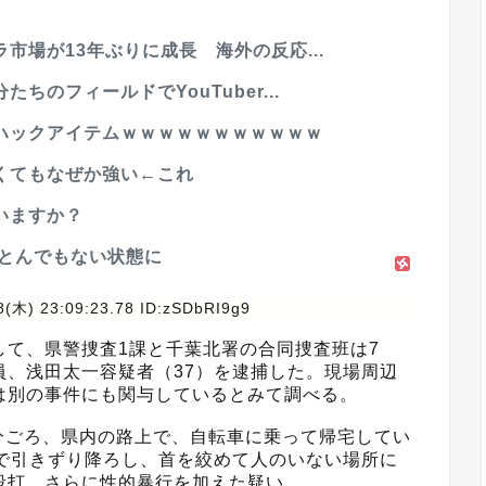
市場が13年ぶりに成長 海外の反応...
のフィールドでYouTuber...
ハックアイテムｗｗｗｗｗｗｗｗｗｗｗ
くてもなぜか強い←これ
いますか？
がとんでもない状態に
8(木) 23:09:23.78 ID:zSDbRI9g9
して、県警捜査1課と千葉北署の合同捜査班は7
員、浅田太一容疑者（37）を逮捕した。現場周辺
は別の事件にも関与しているとみて調べる。
5分ごろ、県内の路上で、自転車に乗って帰宅してい
んで引きずり降ろし、首を絞めて人のいない場所に
殴打。さらに性的暴行を加えた疑い。