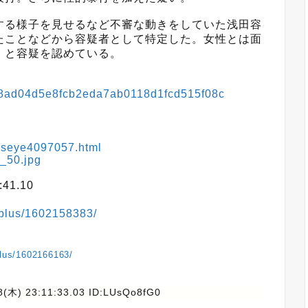
る様子を見せるなど不審な動きをしていた浅田容
たことなどから容疑者として特定した。女性とは面
」と容疑を認めている。
28a8ad04d5e8fcb2eda7ab0118d1fcd515f08c
ewseye4097057.html
7_50.jpg
41.10
wsplus/1602158383/
plus/1602166163/
8(木) 23:11:33.03 ID:LUsQo8fG0