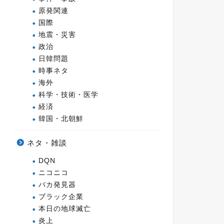
原発関連
国際
地震・災害
政治
日韓問題
時事ネタ
海外
科学・技術・医学
経済
韓国・北朝鮮
ネタ・雑談
DQN
ニコニコ
バカ発見器
ブラック企業
本日の地球滅亡
炎上