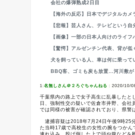
会社の爆弾熟成2日目
【海外の反応】日本でデジタルカメラ
【悲報】芸人さん、テレビという自分たち
【画像】一部の日本人向けのライフ
【驚愕】アルゼンチン代表、背が低
犬を飼っている人、車は何に乗って
BBQ客、ゴミも炭も放置…河川敷
1:
名無しさん＠２ろぐちゃんねる
:
2020/10/0
千葉県内の路上で女子高生に乱暴したと
日、強制性交の疑いで佐倉市井野、会社
では同様の被害が確認されており、県警
逮捕容疑は2018年7月24日午後9時2
た当時17歳で高校生の女性の腕をつか
連れ込み、投げ倒した上で頭や腹などを