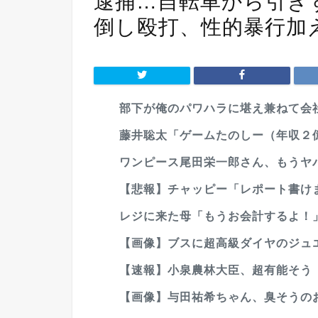
逮捕…自転車から引き
倒し殴打、性的暴行加
部下が俺のパワハラに堪え兼ねて会社
藤井聡太「ゲームたのしー（年収２億
ワンピース尾田栄一郎さん、もうヤ
【悲報】チャッピー「レポート書け
レジに来た母「もうお会計するよ！」
【画像】ブスに超高級ダイヤのジュエ
【速報】小泉農林大臣、超有能そう
【画像】与田祐希ちゃん、臭そうのお