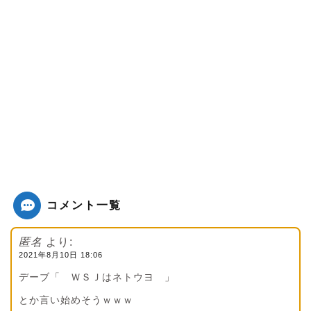
コメント一覧
匿名
より:
2021年8月10日 18:06
デーブ「 ＷＳＪはネトウヨ 」
とか言い始めそうｗｗｗ