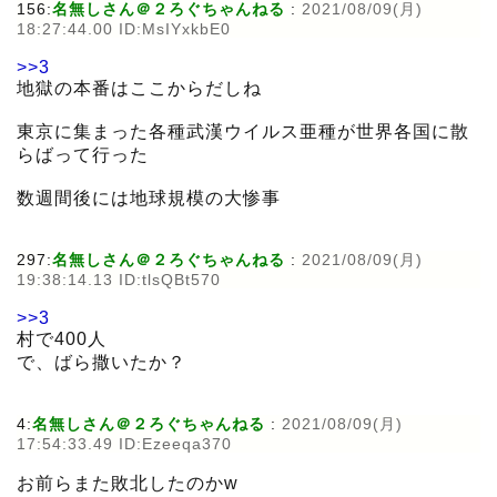
156:
名無しさん＠２ろぐちゃんねる
:
2021/08/09(月)
18:27:44.00 ID:MsIYxkbE0
>>3
地獄の本番はここからだしね
東京に集まった各種武漢ウイルス亜種が世界各国に散
らばって行った
数週間後には地球規模の大惨事
297:
名無しさん＠２ろぐちゃんねる
:
2021/08/09(月)
19:38:14.13 ID:tlsQBt570
>>3
村で400人
で、ばら撒いたか？
4:
名無しさん＠２ろぐちゃんねる
:
2021/08/09(月)
17:54:33.49 ID:Ezeeqa370
お前らまた敗北したのかw