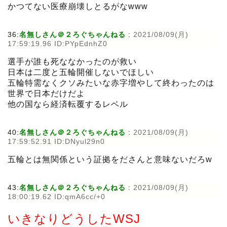
かつてない医療崩壊しとるがなwww
36:
名無しさん＠２ろぐちゃんねる
:
2021/08/09(月)
17:59:19.96 ID:PYpEdnhZ0
選手が誰も死ななかったのが救い
日本は二度と五輪開催しないでほしい
五輪特需なくクソみたいな赤字増やして終わったのは
世界で日本だけだよ
他の国なら経済転覆するレベル
40:
名無しさん＠２ろぐちゃんねる
:
2021/08/09(月)
17:59:52.91 ID:DNyul29n0
五輪とは無関係という証拠をださんと意味ないだろw
43:
名無しさん＠２ろぐちゃんねる
:
2021/08/09(月)
18:00:19.62 ID:qmA6cc/+0
いきなりどうしたWSJ