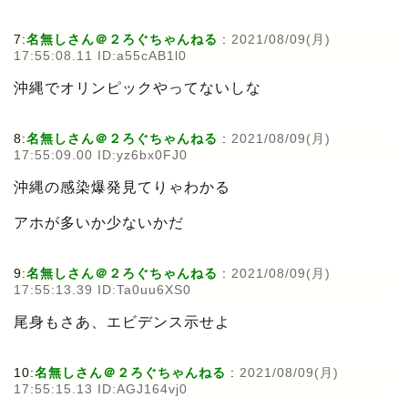
7:
名無しさん＠２ろぐちゃんねる
:
2021/08/09(月)
17:55:08.11 ID:a55cAB1l0
沖縄でオリンピックやってないしな
8:
名無しさん＠２ろぐちゃんねる
:
2021/08/09(月)
17:55:09.00 ID:yz6bx0FJ0
沖縄の感染爆発見てりゃわかる
アホが多いか少ないかだ
9:
名無しさん＠２ろぐちゃんねる
:
2021/08/09(月)
17:55:13.39 ID:Ta0uu6XS0
尾身もさあ、エビデンス示せよ
10:
名無しさん＠２ろぐちゃんねる
:
2021/08/09(月)
17:55:15.13 ID:AGJ164vj0