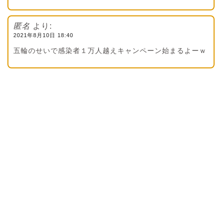
匿名
より:
2021年8月10日 18:40
五輪のせいで感染者１万人越えキャンペーン始まるよーｗ