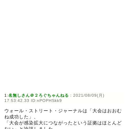
1:
名無しさん＠２ろぐちゃんねる
:
2021/08/09(月)
17:53:42.33 ID:nPOPHSkk9
ウォール・ストリート・ジャーナルは「大会はおおむ
ね成功した」、
「大会が感染拡大につながったという証拠はほとんど
ない」と論評しました。