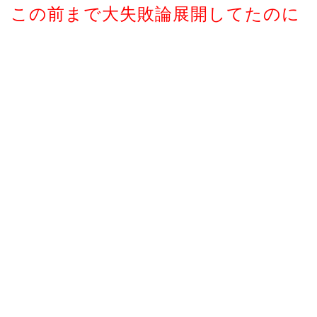
この前まで大失敗論展開してたのに