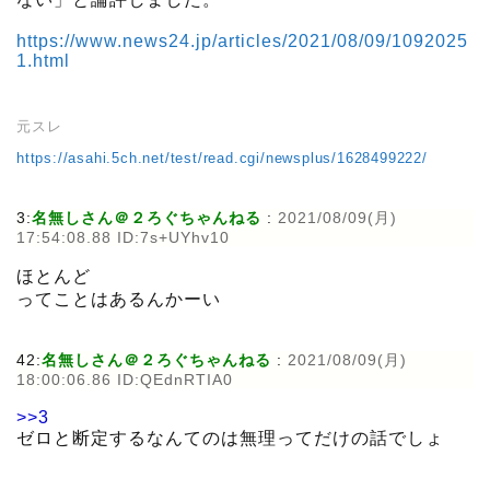
https://www.news24.jp/articles/2021/08/09/1092025
1.html
元スレ
https://asahi.5ch.net/test/read.cgi/newsplus/1628499222/
3:
名無しさん＠２ろぐちゃんねる
:
2021/08/09(月)
17:54:08.88 ID:7s+UYhv10
ほとんど
ってことはあるんかーい
42:
名無しさん＠２ろぐちゃんねる
:
2021/08/09(月)
18:00:06.86 ID:QEdnRTIA0
>>3
ゼロと断定するなんてのは無理ってだけの話でしょ