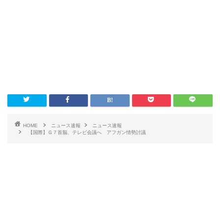
HOME
ニュース速報
ニュース速報
【国際】Ｇ７首脳、テレビ会議へ アフガン情勢討議