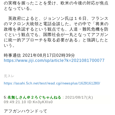
の実権を握ったことを受け、欧米の今後の対応が焦点
となっている。
英政府によると、ジョンソン氏は１６日、フランス
のマクロン大統領と電話会談した。その中で「将来の
政権を承認するという観点でも、人道・難民危機を防
ぐという観点でも、国際社会が一丸となってアフガン
に統一的アプローチを取る必要がある」と強調したと
いう。
時事通信 2021年08月17日02時39分
https://www.jiji.com/sp/article?k=2021081700077
元スレ
https://asahi.5ch.net/test/read.cgi/newsplus/1629161280/
5:
名無しさん＠２ろぐちゃんねる
:
2021/08/17(火)
09:49:21.10 ID:Kn3yKXIs0
アフガンハウンドって