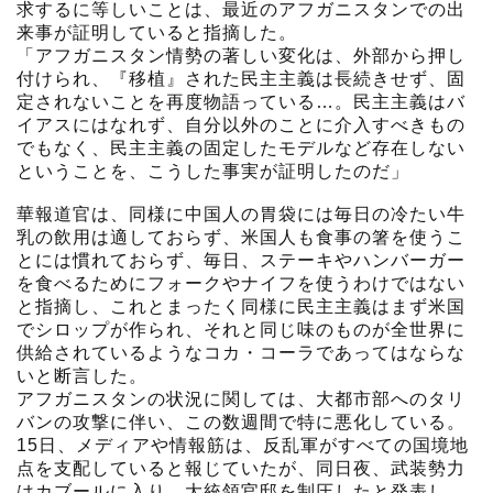
求するに等しいことは、最近のアフガニスタンでの出
来事が証明していると指摘した。
「アフガニスタン情勢の著しい変化は、外部から押し
付けられ、『移植』された民主主義は長続きせず、固
定されないことを再度物語っている…。民主主義はバ
イアスにはなれず、自分以外のことに介入すべきもの
でもなく、民主主義の固定したモデルなど存在しない
ということを、こうした事実が証明したのだ」
華報道官は、同様に中国人の胃袋には毎日の冷たい牛
乳の飲用は適しておらず、米国人も食事の箸を使うこ
とには慣れておらず、毎日、ステーキやハンバーガー
を食べるためにフォークやナイフを使うわけではない
と指摘し、これとまったく同様に民主主義はまず米国
でシロップが作られ、それと同じ味のものが全世界に
供給されているようなコカ・コーラであってはならな
いと断言した。
アフガニスタンの状況に関しては、大都市部へのタリ
バンの攻撃に伴い、この数週間で特に悪化している。
15日、メディアや情報筋は、反乱軍がすべての国境地
点を支配していると報じていたが、同日夜、武装勢力
はカブールに入り、大統領官邸を制圧したと発表し