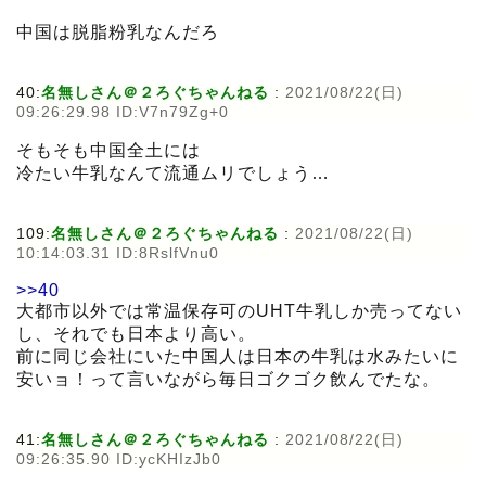
中国は脱脂粉乳なんだろ
40:
名無しさん＠２ろぐちゃんねる
:
2021/08/22(日)
09:26:29.98 ID:V7n79Zg+0
そもそも中国全土には
冷たい牛乳なんて流通ムリでしょう…
109:
名無しさん＠２ろぐちゃんねる
:
2021/08/22(日)
10:14:03.31 ID:8RslfVnu0
>>40
大都市以外では常温保存可のUHT牛乳しか売ってない
し、それでも日本より高い。
前に同じ会社にいた中国人は日本の牛乳は水みたいに
安いョ！って言いながら毎日ゴクゴク飲んでたな。
41:
名無しさん＠２ろぐちゃんねる
:
2021/08/22(日)
09:26:35.90 ID:ycKHIzJb0