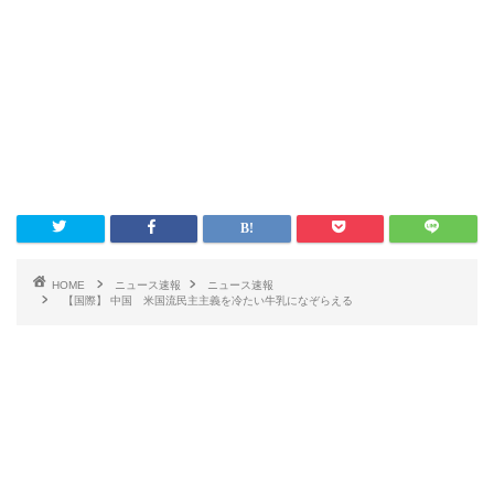
HOME
ニュース速報
ニュース速報
【国際】 中国 米国流民主主義を冷たい牛乳になぞらえる