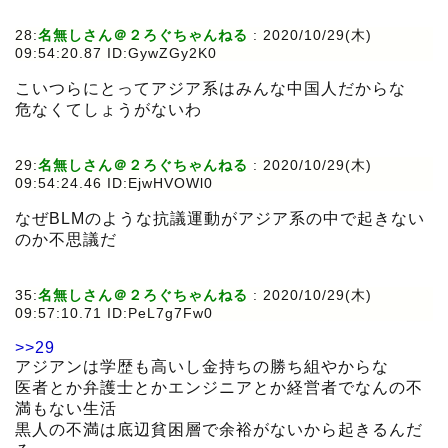
28:
名無しさん＠２ろぐちゃんねる
:
2020/10/29(木)
09:54:20.87 ID:GywZGy2K0
こいつらにとってアジア系はみんな中国人だからな
危なくてしょうがないわ
29:
名無しさん＠２ろぐちゃんねる
:
2020/10/29(木)
09:54:24.46 ID:EjwHVOWl0
なぜBLMのような抗議運動がアジア系の中で起きない
のか不思議だ
35:
名無しさん＠２ろぐちゃんねる
:
2020/10/29(木)
09:57:10.71 ID:PeL7g7Fw0
>>29
アジアンは学歴も高いし金持ちの勝ち組やからな
医者とか弁護士とかエンジニアとか経営者でなんの不
満もない生活
黒人の不満は底辺貧困層で余裕がないから起きるんだ