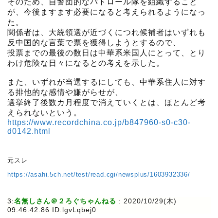
そのため、自警団的なパトロール隊を組織すること
が、今後ますます必要になると考えられるようになっ
た。
関係者は、大統領選が近づくにつれ候補者はいずれも
反中国的な言葉で票を獲得しようとするので、
投票までの最後の数日は中華系米国人にとって、とり
わけ危険な日々になるとの考えを示した。
また、いずれが当選するにしても、中華系住人に対す
る排他的な感情や嫌がらせが、
選挙終了後数カ月程度で消えていくとは、ほとんど考
えられないという。
https://www.recordchina.co.jp/b847960-s0-c30-
d0142.html
元スレ
https://asahi.5ch.net/test/read.cgi/newsplus/1603932336/
3:
名無しさん＠２ろぐちゃんねる
:
2020/10/29(木)
09:46:42.86 ID:lgvLqbej0