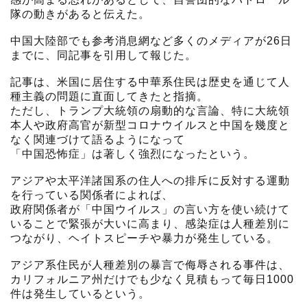
隊の動きがあると伝えた。
中国大陸部でも参考消息網など多くのメディアが26日
までに、同記事を引用して報じた。
記事は、米国に居住する中華系住民は歴史を通じて人
種主義の問題に直面してきたと指摘。
ただし、トランプ大統領の扇動的な言論、特に大統領
本人や政府高官が新型コロナウイルスと中国を幾度と
なく関連づけて語るようになって
「中国恐怖症」は著しく強烈になったという。
アジアや太平洋諸国系の住人への排斥に反対する運動
を行っている関係者によれば、
政府関係者が「中国ウイルス」の言い方を使い続けて
いることで緊張が大いに高まり、感染症は人種差別に
つながり、ヘイトスピーチや暴力が発生している。
アジア系住民が人種差別の暴言で侮辱される事件は、
カリフォルニア州だけでも少なく見積もって毎日1000
件は発生しているという。