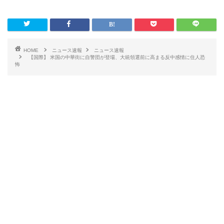
HOME
ニュース速報
ニュース速報
【国際】 米国の中華街に自警団が登場、大統領選前に高まる反中感情に住人恐
怖