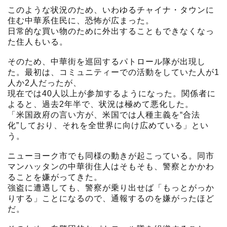
このような状況のため、いわゆるチャイナ・タウンに
住む中華系住民に、恐怖が広まった。
日常的な買い物のために外出することもできなくなっ
た住人もいる。
そのため、中華街を巡回するパトロール隊が出現し
た。最初は、コミュニティーでの活動をしていた人が1
人か2人だったが、
現在では40人以上が参加するようになった。関係者に
よると、過去2年半で、状況は極めて悪化した。
「米国政府の言い方が、米国では人種主義を“合法
化”しており、それを全世界に向け広めている」とい
う。
ニューヨーク市でも同様の動きが起こっている。同市
マンハッタンの中華街住人はそもそも、警察とかかわ
ることを嫌がってきた。
強盗に遭遇しても、警察が乗り出せば「もっとがっか
りする」ことになるので、通報するのを嫌がったほど
だ。