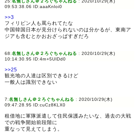
25:
名無しさん＠２ろぐちゃんねる
:
2020/10/29(木)
09:53:38.06 ID:aaaKnloi0
>>3
フィリピン人も罵られてたな
中国韓国日本が見分けられないのは分かるが、東南ア
ジアも含むとかおおざっぱすぎだろ
68:
名無しさん＠２ろぐちゃんねる
:
2020/10/29(木)
10:14:30.95 ID:4m+5UlDd0
>>25
観光地の人達は区別できるけど
一般人は識別できない
7:
名無しさん＠２ろぐちゃんねる
:
2020/10/29(木)
09:47:28.95 ID:cuCz8KLX0
租借地に軍隊派遣して住民保護みたいな、過去の大戦
での戦争開始前段階に
重なって見えてしまう。