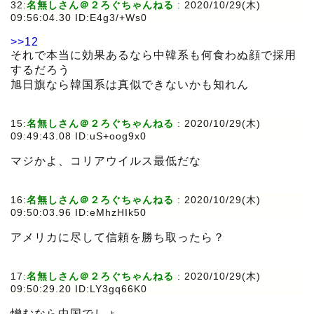
32:
名無しさん＠２ろぐちゃんねる
:
2020/10/29(木)
09:56:04.30 ID:E4g3/+Ws0
>>12
それで本当に効果あるなら中韓系も何食わぬ顔で採用
するだろう
旭日旗なら韓国系は真似できないかも知れん
15:
名無しさん＠２ろぐちゃんねる
:
2020/10/29(木)
09:49:43.08 ID:uS+oog9x0
マジかよ、コリアウイルス最低だな
16:
名無しさん＠２ろぐちゃんねる
:
2020/10/29(木)
09:50:03.96 ID:eMhzHIk50
アメリカに尽して信頼を勝ち取ったら？
17:
名無しさん＠２ろぐちゃんねる
:
2020/10/29(木)
09:50:29.20 ID:LY3gq66K0
憎むなら中国でしょ