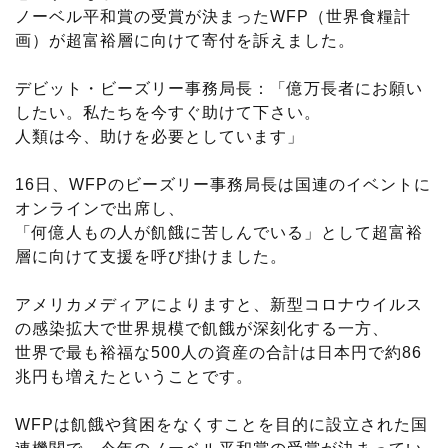
ノーベル平和賞の受賞が決まったWFP（世界食糧計
画）が超富裕層に向けて寄付を訴えました。
デビット・ビーズリー事務局長：「億万長者にお願い
したい。私たちを今すぐ助けて下さい。
人類は今、助けを必要としています」
16日、WFPのビーズリー事務局長は国連のイベントに
オンラインで出席し、
「何億人もの人が飢餓に苦しんでいる」として超富裕
層に向けて支援を呼び掛けました。
アメリカメディアによりますと、新型コロナウイルス
の感染拡大で世界規模で飢餓が深刻化する一方、
世界で最も裕福な500人の資産の合計は日本円で約86
兆円も増えたということです。
WFPは飢餓や貧困をなくすことを目的に設立された国