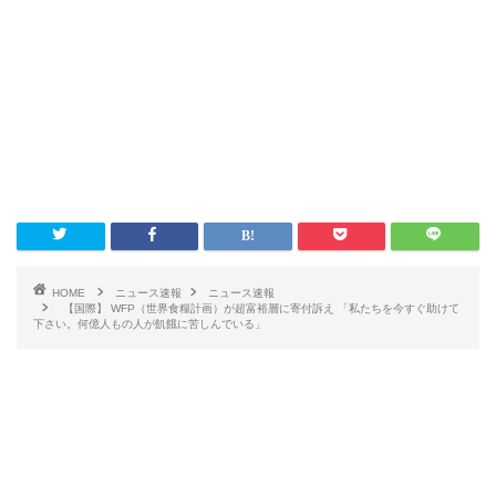
HOME
ニュース速報
ニュース速報
【国際】 WFP（世界食糧計画）が超富裕層に寄付訴え 「私たちを今すぐ助けて
下さい。何億人もの人が飢餓に苦しんでいる」