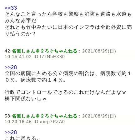
>>33
そんなこと言ったら学校も警察も消防も道路も水道も
みんな赤字だ
それとも竹中みたいに日本のインフラは全部外資に売
り払うのか？
42:
名無しさん＠２ろぐちゃんねる
:
2021/08/29(日)
10:15:41.02 ID:I7zNhEX30
>>28
全国の病院に占める公立病院の割合は、病院数で約１
０％、病床数で約１４％。
行政でコントロールできるのこれだけなんだよなｗ
橋下関係ないしｗ
58:
名無しさん＠２ろぐちゃんねる
:
2021/08/29(日)
10:23:16.46 ID:axrp7PZA0
>>28
これに尽きる。