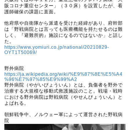
阪コロナ重症センター」（３０床）を設置したが、看
護師確保の課題に直面。
他府県や自衛隊から派遣を受けた経緯があり、府幹部
は「野戦病院とは言っても医療機能を持たせるのは難
しく、『避難所的』施設になるのではないか」と話し
た。
https://www.yomiuri.co.jp/national/20210829-
OYT1T50069/
野外病院
https://ja.wikipedia.org/wiki/%E9%87%8E%E5%A4
%96%E7%97%85%E9%99%A2
野外病院（やがいびょういん）とは、負傷者を野外で
治療する大規模な移動式救護施設のこと。戦場・戦時
における野外病院は野戦病院（やせんびょういん）と
よばれる。
朝鮮戦争中、ノルウェー軍によって運営された野戦病
院