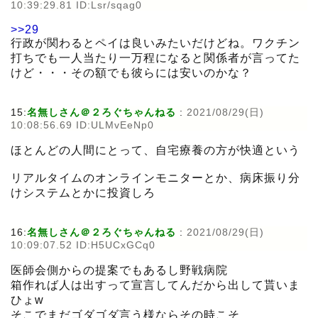
10:39:29.81 ID:Lsr/sqag0
>>29
行政が関わるとペイは良いみたいだけどね。ワクチン
打ちでも一人当たり一万程になると関係者が言ってた
けど・・・その額でも彼らには安いのかな？
15:
名無しさん＠２ろぐちゃんねる
:
2021/08/29(日)
10:08:56.69 ID:ULMvEeNp0
ほとんどの人間にとって、自宅療養の方が快適という
リアルタイムのオンラインモニターとか、病床振り分
けシステムとかに投資しろ
16:
名無しさん＠２ろぐちゃんねる
:
2021/08/29(日)
10:09:07.52 ID:H5UCxGCq0
医師会側からの提案でもあるし野戦病院
箱作れば人は出すって宣言してんだから出して貰いま
ひょw
そこでまだゴダゴダ言う様ならその時こそ