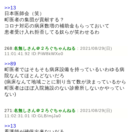
>>13
日本医師会（笑）
町医者の集団が貢献する？
コロナ対応の病床数増の補助金もらっておいて
患者受け入れ拒否してる奴らが笑わせるわ
268:
名無しさん＠２ろぐちゃんねる
:
2021/08/29(日)
11:01:41.92 ID:PiW8kWXo0
>>89
町医者ではそもそも病床設備を持っているいわゆる病
院なんてほとんどないだろ
(病床なんて地域ごとに割り当て数が決まっているから
町医者はほぼ入院施設のない診療所しないかやってい
ない)
271:
名無しさん＠２ろぐちゃんねる
:
2021/08/29(日)
11:02:31.01 ID:GLB/mjJa0
>>13
看護師が確保出来ないだろ