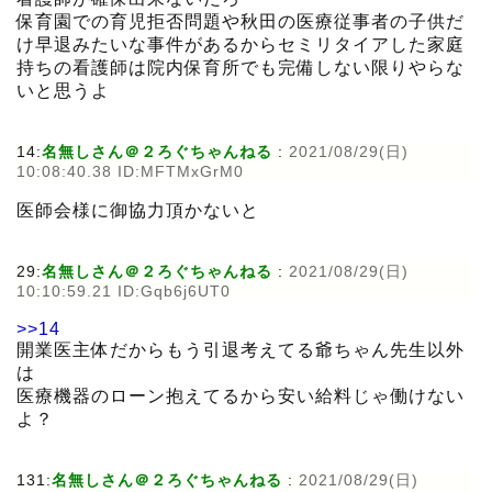
保育園での育児拒否問題や秋田の医療従事者の子供だ
け早退みたいな事件があるからセミリタイアした家庭
持ちの看護師は院内保育所でも完備しない限りやらな
いと思うよ
14:
名無しさん＠２ろぐちゃんねる
:
2021/08/29(日)
10:08:40.38 ID:MFTMxGrM0
医師会様に御協力頂かないと
29:
名無しさん＠２ろぐちゃんねる
:
2021/08/29(日)
10:10:59.21 ID:Gqb6j6UT0
>>14
開業医主体だからもう引退考えてる爺ちゃん先生以外
は
医療機器のローン抱えてるから安い給料じゃ働けない
よ？
131:
名無しさん＠２ろぐちゃんねる
:
2021/08/29(日)