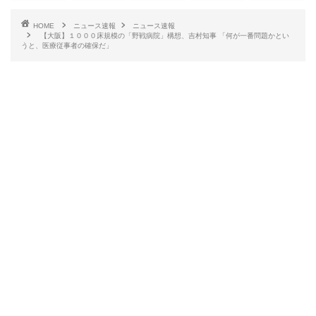
HOME
ニュース速報
ニュース速報
【大阪】１０００床規模の「野戦病院」構想、吉村知事 「何が一番問題かとい
うと、医療従事者の確保だ」