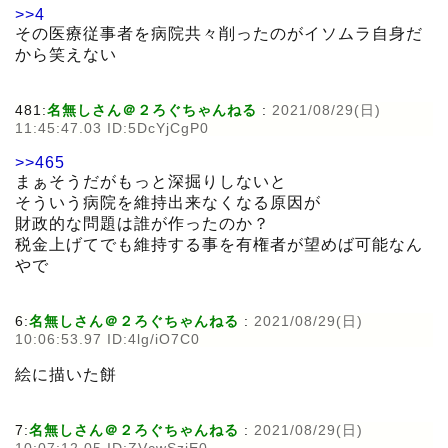
>>4
その医療従事者を病院共々削ったのがイソムラ自身だ
から笑えない
481:
名無しさん＠２ろぐちゃんねる
:
2021/08/29(日)
11:45:47.03 ID:5DcYjCgP0
>>465
まぁそうだがもっと深掘りしないと
そういう病院を維持出来なくなる原因が
財政的な問題は誰が作ったのか？
税金上げてでも維持する事を有権者が望めば可能なん
やで
6:
名無しさん＠２ろぐちゃんねる
:
2021/08/29(日)
10:06:53.97 ID:4lg/iO7C0
絵に描いた餅
7:
名無しさん＠２ろぐちゃんねる
:
2021/08/29(日)
10:07:12.05 ID:ZVcwSzjE0