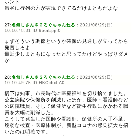
ホント
渋谷に行列の方が実現できてるだけまともだよな
27:
名無しさん＠２ろぐちゃんねる
:
2021/08/29(日)
10:10:48.31 ID:6beiEpjn0
まずそういう調節というか確保の見通しが立ってから
発言しろよ
最近少しまともになったと思ってたけどやっぱりダメ
か
28:
名無しさん＠２ろぐちゃんねる
:
2021/08/29(日)
10:10:49.75 ID:HKCcbxhA0
橋下は知事、市長時代に医療福祉を切り捨てました。
公立病院や保健所を削減したほか、医師・看護師など
の病院職員、そして保健所など衛生行政にかかわる職
員を大幅に削減した。
こうして発生した医師や看護師、保健所の人手不足、
脆弱な検査・医療体制が、新型コロナの感染拡大を招
いたのは明確です。