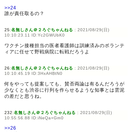
>>24
誰が責任取るの？
25:
名無しさん＠２ろぐちゃんねる
:
2021/08/29(日)
10:10:23.11 ID:Yc2GWUbK0
ワクチン接種担当の医者看護師は訓練済みのボランテ
ィアに任せて野戦病院に転戦だろうよ
26:
名無しさん＠２ろぐちゃんねる
:
2021/08/29(日)
10:10:45.19 ID:3HxAHBtN0
何をやっても提案しても、賛否両論は有るんだろうが
少なくとも渋谷に行列を作らせるような知事とは雲泥
の差だと思うね。
232:
名無しさん＠２ろぐちゃんねる
:
2021/08/29(日)
10:55:56.88 ID:iNeQa+Gm0
>>26