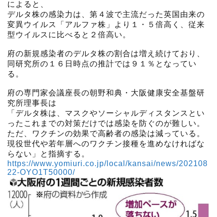
によると、
デルタ株の感染力は、第４波で主流だった英国由来の
変異ウイルス「アルファ株」より１・５倍高く、従来
型ウイルスに比べると２倍高い。
府の新規感染者のデルタ株の割合は増え続けており、
同研究所の１６日時点の推計では９１％となってい
る。
府の専門家会議座長の朝野和典・大阪健康安全基盤研
究所理事長は
「デルタ株は、マスクやソーシャルディスタンスとい
ったこれまでの対策だけでは感染を防ぐのが難しい。
ただ、ワクチンの効果で高齢者の感染は減っている。
現役世代や若年層へのワクチン接種を進めなければな
らない」と指摘する。
https://www.yomiuri.co.jp/local/kansai/news/202108
22-OYO1T50000/