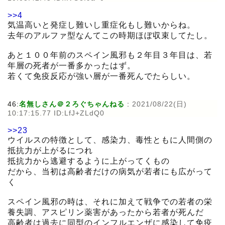
>>4
気温高いと発症し難いし重症化もし難いからね。
去年のアルファ型なんてこの時期ほぼ収束してたし。
あと１００年前のスペイン風邪も２年目３年目は、若
年層の死者が一番多かったはず。
若くて免疫反応が強い層が一番死んでたらしい。
46:
名無しさん＠２ろぐちゃんねる
:
2021/08/22(日)
10:17:15.77 ID:LfJ+ZLdQ0
>>23
ウイルスの特徴として、感染力、毒性ともに人間側の
抵抗力が上がるにつれ
抵抗力から逃避するように上がってくもの
だから、当初は高齢者だけの病気が若者にも広がって
く
スペイン風邪の時は、それに加えて戦争での若者の栄
養失調、アスピリン薬害があったから若者が死んだ
高齢者は過去に同型のインフルエンザに感染して免疫