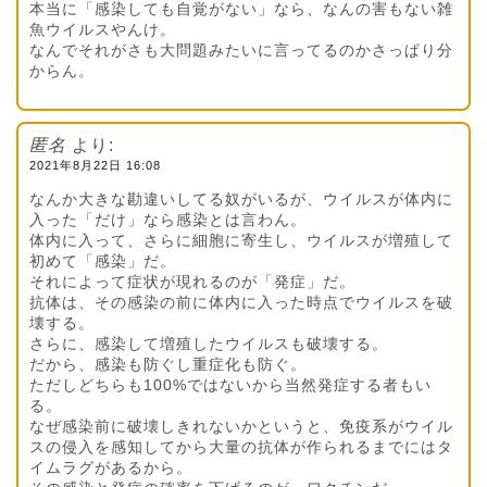
本当に「感染しても自覚がない」なら、なんの害もない雑
魚ウイルスやんけ。
なんでそれがさも大問題みたいに言ってるのかさっぱり分
からん。
匿名
より:
2021年8月22日 16:08
なんか大きな勘違いしてる奴がいるが、ウイルスが体内に
入った「だけ」なら感染とは言わん。
体内に入って、さらに細胞に寄生し、ウイルスが増殖して
初めて「感染」だ。
それによって症状が現れるのが「発症」だ。
抗体は、その感染の前に体内に入った時点でウイルスを破
壊する。
さらに、感染して増殖したウイルスも破壊する。
だから、感染も防ぐし重症化も防ぐ。
ただしどちらも100%ではないから当然発症する者もい
る。
なぜ感染前に破壊しきれないかというと、免疫系がウイル
スの侵入を感知してから大量の抗体が作られるまでにはタ
イムラグがあるから。