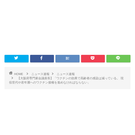
HOME
ニュース速報
ニュース速報
【大阪府専門家会議座長】「ワクチンの効果で高齢者の感染は減っている。 現
役世代や若年層へのワクチン接種を進めなければならない」