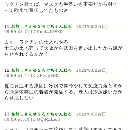
ワクチン射てば、マスクも手洗いも不要だから射てー
って欧米で宣伝してたものw
11:
名無しさん＠２ろぐちゃんねる
:
2021/08/22(日)
09:59:47.71 ID:Fmd4JVEX0
まず、ワクチンの仕入れやろ。
十三の土地売って大阪から武田を追い出したから嫌が
らせされてるんか？
12:
名無しさん＠２ろぐちゃんねる
:
2021/08/22(日)
09:59:51.47 ID:ZPzqj/+B0
夏に発症する原因は冷房で体冷やして免疫力落とすか
ら冷房依存症の若者が発症する、老人は冷房嫌いだか
ら発症しない
13:
名無しさん＠２ろぐちゃんねる
:
2021/08/22(日)
09:59:53.69 ID:UQiRZEiq0
えっと、ワクチンって接種しても感染はするんでそ？