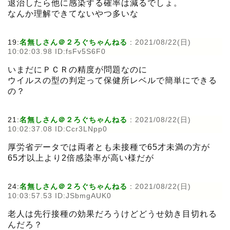
退治したら他に感染する確率は減るでしょ。
なんか理解できてないやつ多いな
19:
名無しさん＠２ろぐちゃんねる
:
2021/08/22(日)
10:02:03.98 ID:fsFv5S6F0
いまだにＰＣＲの精度が問題なのに
ウイルスの型の判定って保健所レベルで簡単にできる
の？
21:
名無しさん＠２ろぐちゃんねる
:
2021/08/22(日)
10:02:37.08 ID:Ccr3LNpp0
厚労省データでは両者とも未接種で65才未満の方が
65才以上より2倍感染率が高い様だが
24:
名無しさん＠２ろぐちゃんねる
:
2021/08/22(日)
10:03:57.53 ID:JSbmgAUK0
老人は先行接種の効果だろうけどどうせ効き目切れる
んだろ？