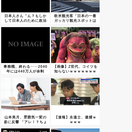
日本人さん「ん？もしか
欧米観光客「日本の一番
して日本人のために政治
ガッカリ観光スポットは
をして...
温泉、...
事務職、終わる‥‥2040
【画像】Z世代、コイツを
年には440万人が余剰
知らないｗｗｗｗｗｗｗ
な...
ｗｗ...
山本美月、雰囲気一変の
【速報】永遠士、逮捕ｗ
姿に反響 「アレ！？ちょ
ｗｗｗ
っと...