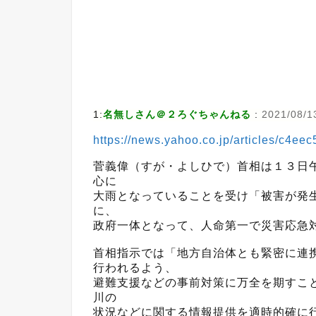
1:
名無しさん＠２ろぐちゃんねる
:
2021/08/13
https://news.yahoo.co.jp/articles/c4
菅義偉（すが・よしひで）首相は１３日
心に
大雨となっていることを受け「被害が発
に、
政府一体となって、人命第一で災害応急
首相指示では「地方自治体とも緊密に連
行われるよう、
避難支援などの事前対策に万全を期すこ
川の
状況などに関する情報提供を適時的確に