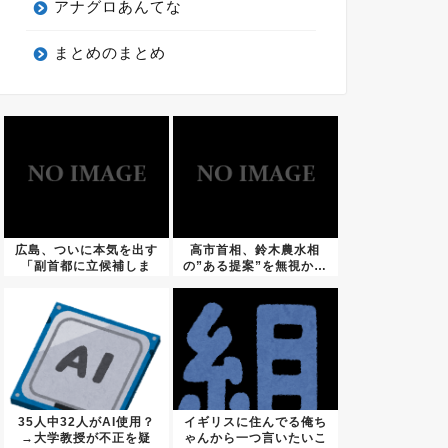
アナグロあんてな
まとめのまとめ
広島、ついに本気を出す
高市首相、鈴木農水相
「副首都に立候補しま
の”ある提案”を無視か…
す」
35人中32人がAI使用？
イギリスに住んでる俺ち
→大学教授が不正を疑
ゃんから一つ言いたいこ