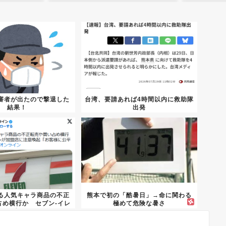
審者が出たので撃退した
台湾、要請あれば4時間以内に救助隊
結果！
出発
WWWWWWWWWW...
る人気キャラ商品の不正
熊本で初の「酷暑日」→命に関わる
占め横行か セブン-イレ
極めて危険な暑さ
ブ...