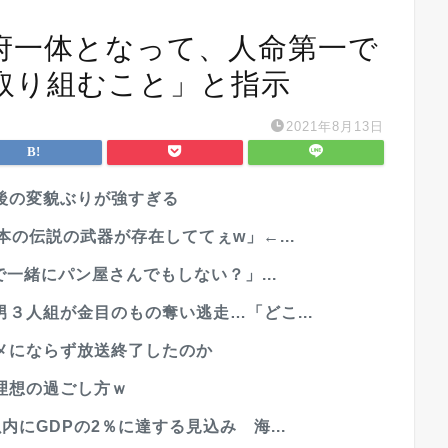
府一体となって、人命第一で
取り組むこと」と指示
2021年8月13日
後の変貌ぶりが強すぎる
の伝説の武器が存在しててぇw」←...
で一緒にパン屋さんでもしない？」...
３人組が金目のもの奪い逃走…「どこ...
メにならず放送終了したのか
理想の過ごし方ｗ
にGDPの2％に達する見込み 海...