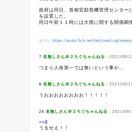
政府は同日、首相官邸危機管理センター
を設置した。
同日午前１１時には大雨に関する関係閣
元スレ
https://asahi.5ch.net/test/read.cgi/news
7:
名無しさん＠２ろぐちゃんねる
:
2021/08/13
つまり人命第一では無いという事か…
8:
名無しさん＠２ろぐちゃんねる
:
2021/08/1
うおおおおおおおお！！！！！
24:
名無しさん＠２ろぐちゃんねる
:
2021/08/
>>8
うるせえ！！