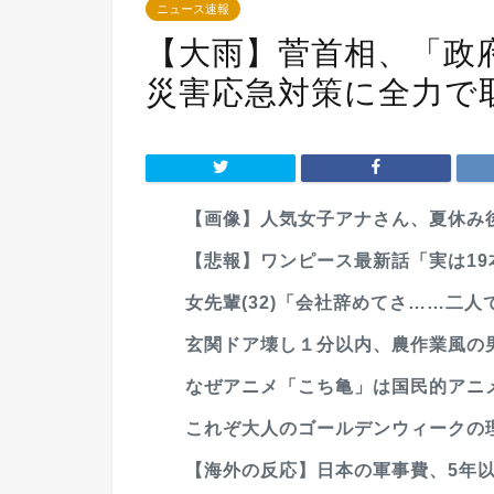
ニュース速報
【大雨】菅首相、「政
災害応急対策に全力で
【画像】人気女子アナさん、夏休み
【悲報】ワンピース最新話「実は19本
女先輩(32)「会社辞めてさ……二人
玄関ドア壊し１分以内、農作業風の男
なぜアニメ「こち亀」は国民的アニ
これぞ大人のゴールデンウィークの
【海外の反応】日本の軍事費、5年以内