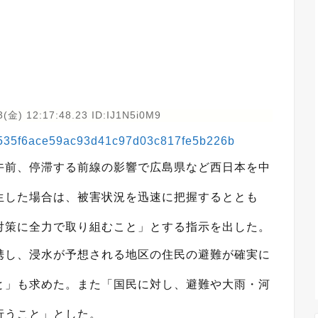
(金) 12:17:48.23 ID:IJ1N5i0M9
eec535f6ace59ac93d41c97d03c817fe5b226b
午前、停滞する前線の影響で広島県など西日本を中
生した場合は、被害状況を迅速に把握するととも
対策に全力で取り組むこと」とする指示を出した。
携し、浸水が予想される地区の住民の避難が確実に
と」も求めた。また「国民に対し、避難や大雨・河
行うこと」とした。