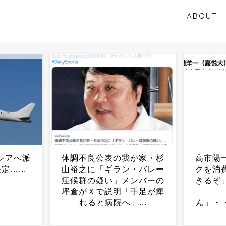
ABOUT
が家・杉
高市陽一さん「外為ホクホ
【画像
・バレー
クを消費税減税の財源にで
YouT
ンバーの
きるぞ」木原官房長官さん
めてや
手足が痺
「できませ
イト
...
ん」・・・・・・・・・...