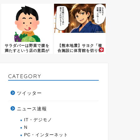
い...
とがあ...
サラダバーは野菜で腹を
【熊本地震】サヨク「複
満たすという店の意図が
合施設に体育館を切り替
見える
えれば...
CATEGORY
ツイッター
ニュース速報
IT・デジモノ
N
PC・インターネット