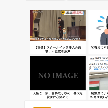
【画像】スクールイッヌ導入の高
私有地に不
校、不登校者激減
WWWWW
天皇ご一家、静養取りやめ…甚大な
従業員によ
被害に心痛める
転売や買い