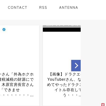
CONTACT
RSS
ANTENNA
】ドラクエやり込み
日本人大学生、ロシアへ派
uberさん、なぜか「初
遣されることが決定…...
ったドラクエ」が3タ
ル存在してしま
う・・・...