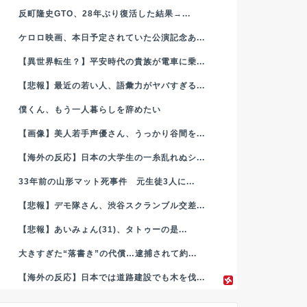
反町隆史GTO、28年ぶり復活した結果→...
ケロロ映画、本日予定されていた公演記念あ...
【異世界転生？】平安時代の貴族が電車に乗...
【悲報】最近の若い人、語彙力がヤバすぎる...
僕くん、もう一人暮らしを辞めたい
【画像】美人若手声優さん、うっかり谷間を...
【海外の反応】日本の大学生の一糸乱れぬシ...
33年前の山形マット死事件 元生徒3人に...
【悲報】デモ隊さん、渋谷スクランブル交差...
【悲報】あいみょん(31)、タトゥーの是...
大きすぎた“落書き”の代償…逮捕されて約...
【海外の反応】日本では道路建設でも木を伐...