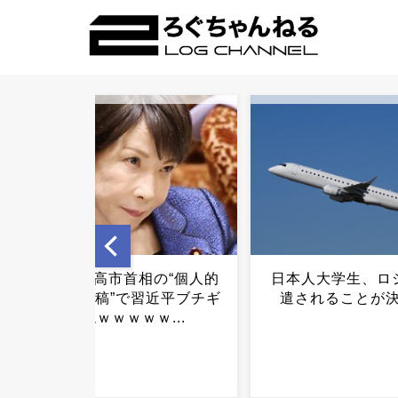
日本人大学生、ロシアへ派
体調不良公表の我
遣されることが決定…...
山裕之に「ギラン
症候群の疑い」メ
坪倉がＸで説明「
れると病院へ」