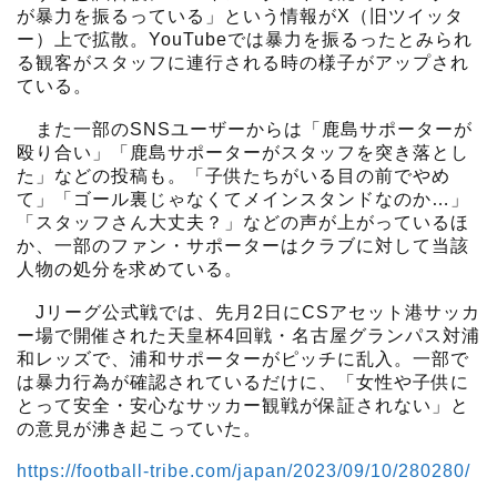
が暴力を振るっている」という情報がX（旧ツイッタ
ー）上で拡散。YouTubeでは暴力を振るったとみられ
る観客がスタッフに連行される時の様子がアップされ
ている。
また一部のSNSユーザーからは「鹿島サポーターが
殴り合い」「鹿島サポーターがスタッフを突き落とし
た」などの投稿も。「子供たちがいる目の前でやめ
て」「ゴール裏じゃなくてメインスタンドなのか…」
「スタッフさん大丈夫？」などの声が上がっているほ
か、一部のファン・サポーターはクラブに対して当該
人物の処分を求めている。
Jリーグ公式戦では、先月2日にCSアセット港サッカ
ー場で開催された天皇杯4回戦・名古屋グランパス対浦
和レッズで、浦和サポーターがピッチに乱入。一部で
は暴力行為が確認されているだけに、「女性や子供に
とって安全・安心なサッカー観戦が保証されない」と
の意見が沸き起こっていた。
https://football-tribe.com/japan/2023/09/10/280280/