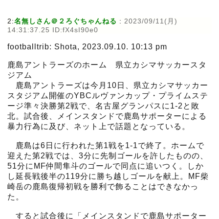
2:
名無しさん＠２ろぐちゃんねる
:
2023/09/11(月)
14:31:37.25 ID:fX4sI90e0
footballtrib: Shota, 2023.09.10. 10:13 pm
鹿島アントラーズのホーム 県立カシマサッカースタ
ジアム
鹿島アントラーズは今月10日、県立カシマサッカー
スタジアム開催のYBCルヴァンカップ・プライムステ
ージ準々決勝第2戦で、名古屋グランパスに1-2と敗
北。試合後、メインスタンドで鹿島サポーターによる
暴力行為に及び、ネット上で話題となっている。
鹿島は6日に行われた第1戦を1-1で終了。ホームで
迎えた第2戦では、3分に先制ゴールを許したものの、
51分にMF仲間隼斗のゴールで同点に追いつく。しか
し延長戦後半の119分に勝ち越しゴールを献上。MF柴
崎岳の鹿島復帰初戦を勝利で飾ることはできなかっ
た。
すると試合後に「メインスタンドで鹿島サポーター