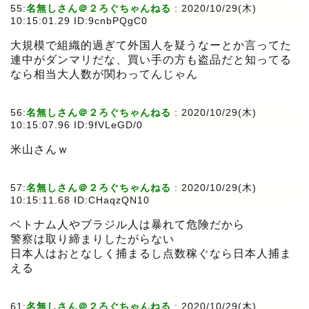
55:
名無しさん＠２ろぐちゃんねる
:
2020/10/29(木)
10:15:01.29 ID:9cnbPQgC0
大規模で組織的過ぎて外国人を疑うなーとか言ってた
連中がダンマリだな、買い手の方も盗品だと知ってる
なら相当大人数が関わってんじゃん
56:
名無しさん＠２ろぐちゃんねる
:
2020/10/29(木)
10:15:07.96 ID:9fVLeGD/0
米山さんｗ
57:
名無しさん＠２ろぐちゃんねる
:
2020/10/29(木)
10:15:11.68 ID:CHaqzQN10
ベトナム人やブラジル人は暴れて危険だから
警察は取り締まりしたがらない
日本人はおとなしく捕まるし点数稼ぐなら日本人捕ま
える
61:
名無しさん＠２ろぐちゃんねる
:
2020/10/29(木)