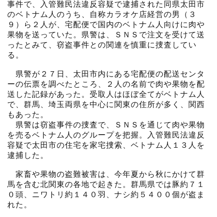
事件で、入管難民法違反容疑で逮捕された同県太田市
のベトナム人のうち、自称カラオケ店経営の男（３
９）ら２人が、宅配便で国内のベトナム人向けに肉や
果物を送っていた。県警は、ＳＮＳで注文を受けて送
ったとみて、窃盗事件との関連を慎重に捜査してい
る。
県警が２７日、太田市内にある宅配便の配送センタ
ーの伝票を調べたところ、２人の名前で肉や果物を配
送した記録があった。受取人はほぼ全てがベトナム人
で、群馬、埼玉両県を中心に関東の住所が多く、関西
もあった。
県警は窃盗事件の捜査で、ＳＮＳを通じて肉や果物
を売るベトナム人のグループを把握。入管難民法違反
容疑で太田市の住宅を家宅捜索、ベトナム人１３人を
逮捕した。
家畜や果物の盗難被害は、今年夏から秋にかけて群
馬を含む北関東の各地で起きた。群馬県では豚約７１
０頭、ニワトリ約１４０羽、ナシ約５４００個が盗ま
れた。