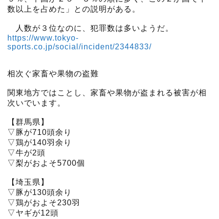
数以上を占めた」との説明がある。
人数が３位なのに、犯罪数は多いようだ。
https://www.tokyo-
sports.co.jp/social/incident/2344833/
相次ぐ家畜や果物の盗難
関東地方ではことし、家畜や果物が盗まれる被害が相
次いでいます。
【群馬県】
▽豚が710頭余り
▽鶏が140羽余り
▽牛が2頭
▽梨がおよそ5700個
【埼玉県】
▽豚が130頭余り
▽鶏がおよそ230羽
▽ヤギが12頭