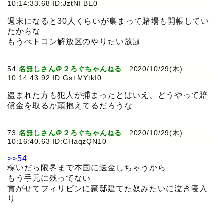
10:14:33.68 ID:JztNIIBE0
週末になると30人くらいが集まって賭場も開帳してい
たからな
もうべトコン解放区のやりたい放題
54:
名無しさん＠２ろぐちゃんねる
:
2020/10/29(木)
10:14:43.92 ID:Gs+MYtkI0
盗まれた方も犯人が捕まったとはいえ、どうやって賠
償金を取るか頭抱えてるだろうな
73:
名無しさん＠２ろぐちゃんねる
:
2020/10/29(木)
10:16:40.63 ID:CHaqzQN10
>>54
稼いだら限界まで本国に送金しちゃうから
もう手元に残ってない
貢がせてフィリピンに豪邸建てた奴みたいに泣き寝入
り