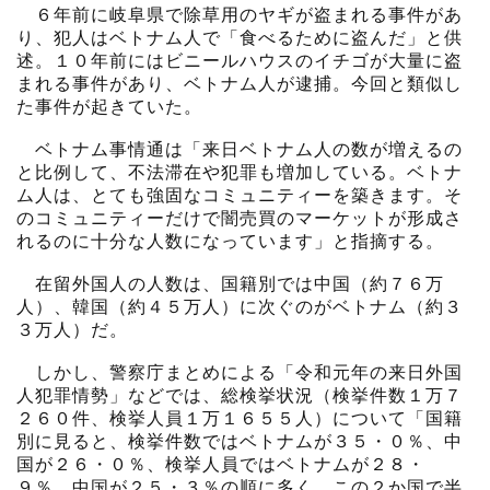
６年前に岐阜県で除草用のヤギが盗まれる事件があ
り、犯人はベトナム人で「食べるために盗んだ」と供
述。１０年前にはビニールハウスのイチゴが大量に盗
まれる事件があり、ベトナム人が逮捕。今回と類似し
た事件が起きていた。
ベトナム事情通は「来日ベトナム人の数が増えるの
と比例して、不法滞在や犯罪も増加している。ベトナ
ム人は、とても強固なコミュニティーを築きます。そ
のコミュニティーだけで闇売買のマーケットが形成さ
れるのに十分な人数になっています」と指摘する。
在留外国人の人数は、国籍別では中国（約７６万
人）、韓国（約４５万人）に次ぐのがベトナム（約３
３万人）だ。
しかし、警察庁まとめによる「令和元年の来日外国
人犯罪情勢」などでは、総検挙状況（検挙件数１万７
２６０件、検挙人員１万１６５５人）について「国籍
別に見ると、検挙件数ではベトナムが３５・０％、中
国が２６・０％、検挙人員ではベトナムが２８・
９％、中国が２５・３％の順に多く、この２か国で半