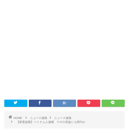
HOME
ニュース速報
ニュース速報
【家畜盗難】ベトナム人逮捕 ヤギの窃盗にも関与か