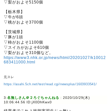
▽梨がおよそ5150個
【栃木県】
▽牛が6頭
▽桃がおよそ3700個
【茨城県】
▽豚が1頭
▽柿がおよそ1100個
▽スイカがおよそ610個
▽梨がおよそ310個など。
https://www3.nhk.or.jp/news/html/20201027/k10012
683411000.html
元スレ
https://asahi.5ch.net/test/read.cgi/newsplus/1603933541/
3:
名無しさん＠２ろぐちゃんねる
:
2020/10/29(木)
10:06:44.56 ID:jX0DhKwx0
経営者でこれよ技能実習生じゃ無い