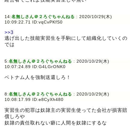
14:
名無しさん＠２ろぐちゃんねる
:
2020/10/29(木)
10:09:22.71 ID:vqCvPKfS0
>>3
逃げ出した技能実習生を手駒にして組織化していくの
では
5:
名無しさん＠２ろぐちゃんねる
:
2020/10/29(木)
10:07:24.89 ID:G4LGrONK0
ベトナム人を強制送還しろ！
8:
名無しさん＠２ろぐちゃんねる
:
2020/10/29(木)
10:08:17.99 ID:e8CyXh480
実習生の犯罪は奴隷主の実習生使ってた会社が損害賠
償しろや
奴隷の責任取れない癖に人間を奴隷にするな