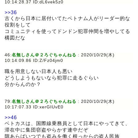
10:14:28.37 ID:dL6vek5z0
>>36
古くから日本に居付いてたベトナム人がリーダー的な
役割をして
コミュニティを使ってドンドン犯罪仲間を増やしてる
構図だな
46:
名無しさん＠２ろぐちゃんねる
:
2020/10/29(木)
10:14:09.86 ID:Z/Fz04jm0
職を用意しない日本人も悪い
どうしようもないなら犯罪に走るぐらい
分からんのか？
79:
名無しさん＠２ろぐちゃんねる
:
2020/10/29(木)
10:17:07.33 ID:xerGIUvE0
>>46
ベトカスは、国際線乗務員として日本にやってきて、
滞在中に集団窃盗やらかす連中だぞ
隙あらばいつでも盗みを働く根っからの盗人民族