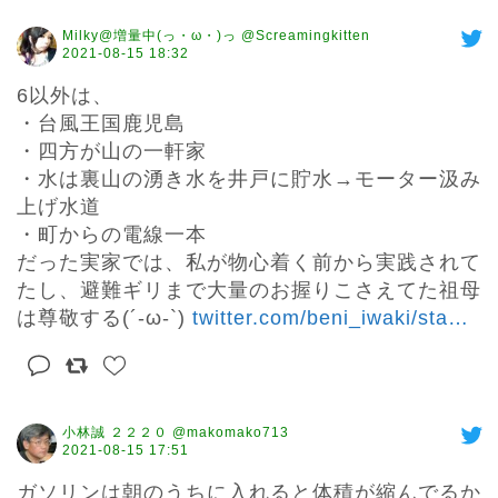
Milky@増量中(っ・ω・)っ @Screamingkitten
2021-08-15 18:32
6以外は、

・台風王国鹿児島

・四方が山の一軒家

・水は裏山の湧き水を井戸に貯水→モーター汲み
上げ水道

・町からの電線一本

だった実家では、私が物心着く前から実践されて
たし、避難ギリまで大量のお握りこさえてた祖母
は尊敬する(´-ω-`) 
twitter.com/beni_iwaki/sta
…
小林誠 ２２２０ @makomako713
2021-08-15 17:51
ガソリンは朝のうちに入れると体積が縮んでるか