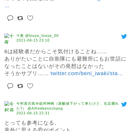
…
十夜 @touya_touya_00
2021-08-15 23:10
6は経験者だからこそ気付けることね……

ありがたいことに自衛隊にも避難所にもお世話に
なったことはないがその発想はなかった

そうかサプリ…… 
twitter.com/beni_iwaki/sta
…
今村喜兵衛＠総州神崎（尿酸値下がって来たけど、右足腫れ
た?） @Alfredkennchang
2021-08-15 22:31
とっても参考になる。

意外に思える⑥がポイント。
