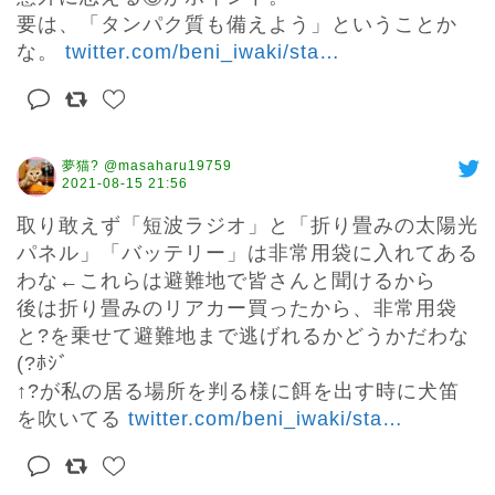
要は、「タンパク質も備えよう」ということか
な。 
twitter.com/beni_iwaki/sta
…
夢猫? @masaharu19759
2021-08-15 21:56
取り敢えず「短波ラジオ」と「折り畳みの太陽光
パネル」「バッテリー」は非常用袋に入れてある
わな←これらは避難地で皆さんと聞けるから

後は折り畳みのリアカー買ったから、非常用袋
と?を乗せて避難地まで逃げれるかどうかだわな
(?ﾎｼﾞ

↑?が私の居る場所を判る様に餌を出す時に犬笛
を吹いてる 
twitter.com/beni_iwaki/sta
…