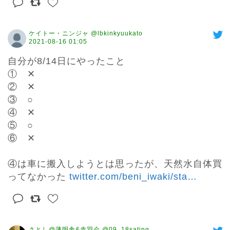
ケイトー・ニンジャ @lbkinkyuukato
2021-08-16 01:05
自分が8/14日にやったこと

①　✕

②　✕

③　○

④　✕

⑤　○

⑥　✕

④は車に搬入しようとは思ったが、天然水自体買
ってなかった 
twitter.com/beni_iwaki/sta
…
さとし@薄明舎&赤羽会 @09_18sating