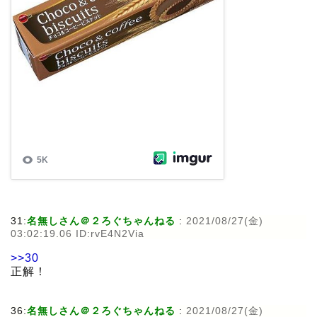
31:
名無しさん＠２ろぐちゃんねる
:
2021/08/27(金)
03:02:19.06 ID:rvE4N2Via
>>30
正解！
36:
名無しさん＠２ろぐちゃんねる
:
2021/08/27(金)