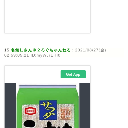
15:
名無しさん＠２ろぐちゃんねる
:
2021/08/27(金)
02:59:05.21 ID:myWJrEHI0