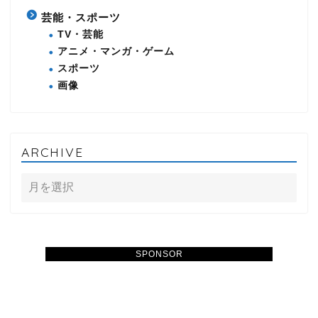
芸能・スポーツ
TV・芸能
アニメ・マンガ・ゲーム
スポーツ
画像
ARCHIVE
SPONSOR