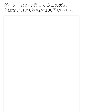
ダイソーとかで売ってるこのガム
今はないけど6箱×2で100円やったわ