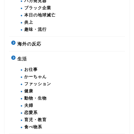
バカ発見器
ブラック企業
本日の地球滅亡
炎上
趣味・流行
海外の反応
生活
お仕事
かーちゃん
ファッション
健康
動物・生物
夫婦
恋愛系
育児・教育
食べ物系