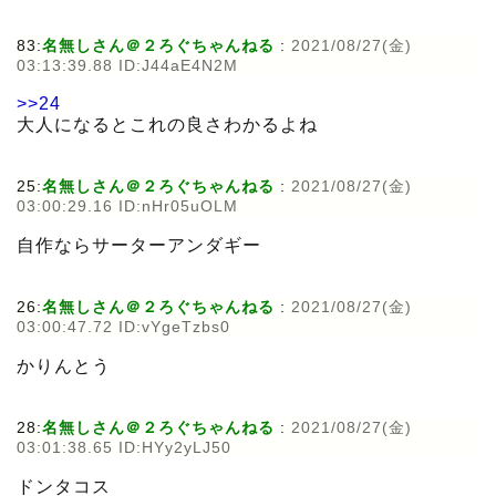
83:
名無しさん＠２ろぐちゃんねる
:
2021/08/27(金)
03:13:39.88 ID:J44aE4N2M
>>24
大人になるとこれの良さわかるよね
25:
名無しさん＠２ろぐちゃんねる
:
2021/08/27(金)
03:00:29.16 ID:nHr05uOLM
自作ならサーターアンダギー
26:
名無しさん＠２ろぐちゃんねる
:
2021/08/27(金)
03:00:47.72 ID:vYgeTzbs0
かりんとう
28:
名無しさん＠２ろぐちゃんねる
:
2021/08/27(金)
03:01:38.65 ID:HYy2yLJ50
ドンタコス