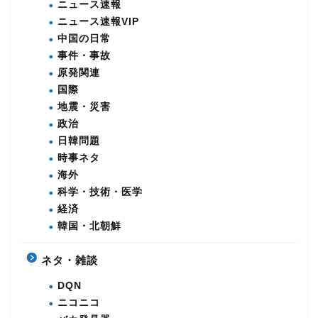
ニュース速報
ニュース速報VIP
中国の日常
事件・事故
原発関連
国際
地震・災害
政治
日韓問題
時事ネタ
海外
科学・技術・医学
経済
韓国・北朝鮮
ネタ・雑談
DQN
ニコニコ