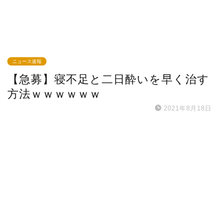
ニュース速報
【急募】寝不足と二日酔いを早く治す
方法ｗｗｗｗｗｗ
2021年8月18日