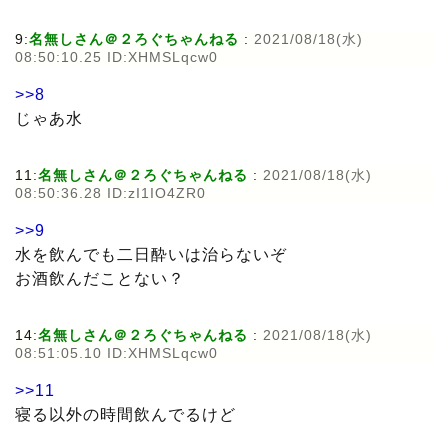
9:
名無しさん＠２ろぐちゃんねる
:
2021/08/18(水)
08:50:10.25 ID:XHMSLqcw0
>>8
じゃあ水
11:
名無しさん＠２ろぐちゃんねる
:
2021/08/18(水)
08:50:36.28 ID:zI1IO4ZR0
>>9
水を飲んでも二日酔いは治らないぞ
お酒飲んだことない？
14:
名無しさん＠２ろぐちゃんねる
:
2021/08/18(水)
08:51:05.10 ID:XHMSLqcw0
>>11
寝る以外の時間飲んでるけど