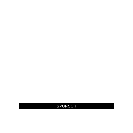
SPONSOR