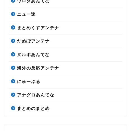
ワロタあんてな
ニュー速
まとめくすアンテナ
だめぽアンテナ
ヌルポあんてな
海外の反応アンテナ
にゅーぷる
アナグロあんてな
まとめのまとめ