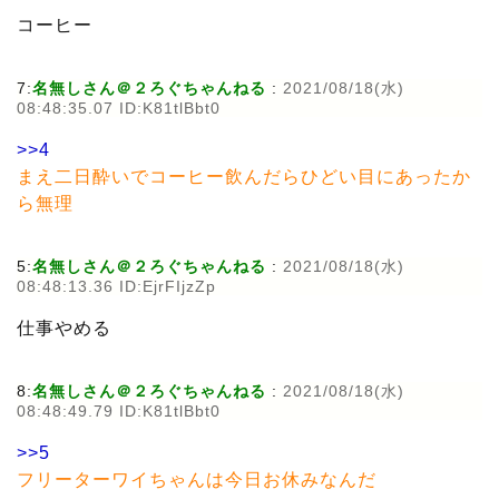
コーヒー
7:
名無しさん＠２ろぐちゃんねる
:
2021/08/18(水)
08:48:35.07 ID:K81tlBbt0
>>4
まえ二日酔いでコーヒー飲んだらひどい目にあったか
ら無理
5:
名無しさん＠２ろぐちゃんねる
:
2021/08/18(水)
08:48:13.36 ID:EjrFIjzZp
仕事やめる
8:
名無しさん＠２ろぐちゃんねる
:
2021/08/18(水)
08:48:49.79 ID:K81tlBbt0
>>5
フリーターワイちゃんは今日お休みなんだ