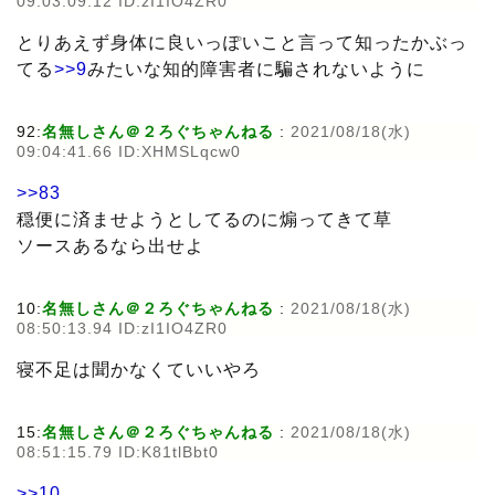
09:03:09.12 ID:zI1IO4ZR0
とりあえず身体に良いっぽいこと言って知ったかぶっ
てる
>>9
みたいな知的障害者に騙されないように
92:
名無しさん＠２ろぐちゃんねる
:
2021/08/18(水)
09:04:41.66 ID:XHMSLqcw0
>>83
穏便に済ませようとしてるのに煽ってきて草
ソースあるなら出せよ
10:
名無しさん＠２ろぐちゃんねる
:
2021/08/18(水)
08:50:13.94 ID:zI1IO4ZR0
寝不足は聞かなくていいやろ
15:
名無しさん＠２ろぐちゃんねる
:
2021/08/18(水)
08:51:15.79 ID:K81tlBbt0
>>10