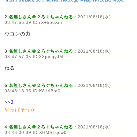
https://swallow.5ch.net/test/read.cgi/livejupiter/1629244030/
2:
名無しさん＠２ろぐちゃんねる
:
2021/08/18(水)
08:47:56.09 ID:rX+5o6Xnr
ウコンの力
3:
名無しさん＠２ろぐちゃんねる
:
2021/08/18(水)
08:47:57.05 ID:3XppiqyJM
ねる
6:
名無しさん＠２ろぐちゃんねる
:
2021/08/18(水)
08:48:18.05 ID:K81tlBbt0
>>3
やっぱそうか
4:
名無しさん＠２ろぐちゃんねる
:
2021/08/18(水)
08:48:00.39 ID:XHMSLqcw0