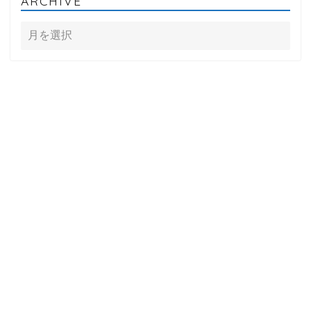
ARCHIVE