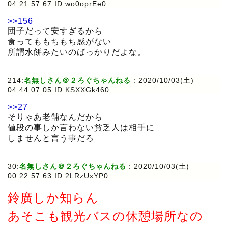
04:21:57.67 ID:wo0oprEe0
>>156
団子だって安すぎるから
食ってももちもち感がない
所謂水餅みたいのばっかりだよな。
214:
名無しさん＠２ろぐちゃんねる
:
2020/10/03(土)
04:44:07.05 ID:KSXXGk460
>>27
そりゃあ老舗なんだから
値段の事しか言わない貧乏人は相手に
しませんと言う事だろ
30:
名無しさん＠２ろぐちゃんねる
:
2020/10/03(土)
00:22:57.63 ID:2LRzUxYP0
鈴廣しか知らん
あそこも観光バスの休憩場所なの