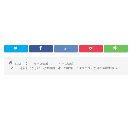
HOME
ニュース速報
ニュース速報
【悲報】「かまぼこ小田原御三家」の老舗、「丸う田代」が自己破産申請へ