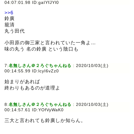
04:07:01.98 ID:gaIYfJYl0
>>6
鈴廣
籠清
丸う田代
小田原の御三家と言われていた一角よ…
味の丸う 名の鈴廣 という陰口も
7:
名無しさん＠２ろぐちゃんねる
:
2020/10/03(土)
00:14:55.99 ID:lcyI6vZz0
始まりがあれば
終わりもあるのが道理よ
8:
名無しさん＠２ろぐちゃんねる
:
2020/10/03(土)
00:14:57.61 ID:YOfVyWaK0
三大と言われても鈴廣しか知らん。