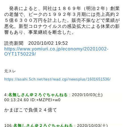
発表によると、同社は１８６９年（明治２年）創業
の老舗で、ピークの１９９２年３月期には売上高約２
５億６３００万円を計上した。販売不振などで業績が
悪化。新型コロナウイルスの感染拡大による休業の影
響もあり、事業継続を断念した。
読売新聞 2020/10/02 19:52
https://www.yomiuri.co.jp/economy/20201002-
OYT1T50229/
元スレ
https://asahi.5ch.net/test/read.cgi/newsplus/1601651536/
4:
名無しさん＠２ろぐちゃんねる
:
2020/10/03(土)
00:13:24.60 ID:+MZPEI+w0
かまぼこで負債２４億て
106:
名無しさん＠２ろぐちゃんねる
:
2020/10/03(土)