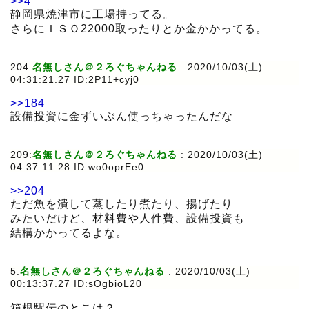
>>4
静岡県焼津市に工場持ってる。
さらにＩＳＯ22000取ったりとか金かかってる。
204:
名無しさん＠２ろぐちゃんねる
:
2020/10/03(土)
04:31:21.27 ID:2P11+cyj0
>>184
設備投資に金ずいぶん使っちゃったんだな
209:
名無しさん＠２ろぐちゃんねる
:
2020/10/03(土)
04:37:11.28 ID:wo0oprEe0
>>204
ただ魚を潰して蒸したり煮たり、揚げたり
みたいだけど、材料費や人件費、設備投資も
結構かかってるよな。
5:
名無しさん＠２ろぐちゃんねる
:
2020/10/03(土)
00:13:37.27 ID:sOgbioL20
箱根駅伝のとこは？