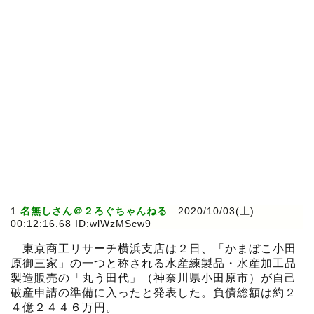
1:
名無しさん＠２ろぐちゃんねる
:
2020/10/03(土)
00:12:16.68 ID:wlWzMScw9
東京商工リサーチ横浜支店は２日、「かまぼこ小田
原御三家」の一つと称される水産練製品・水産加工品
製造販売の「丸う田代」（神奈川県小田原市）が自己
破産申請の準備に入ったと発表した。負債総額は約２
４億２４４６万円。