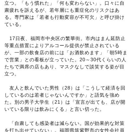
立つ。「もう慣れた」「何も変わらない」。口々に自
粛疲れを訴えるが、若年層にも重症化のリスクはあ
る。専門家は「若者も行動変容が不可欠」と呼び掛け
ている。
17日夜、福岡市中央区の繁華街。市内はまん延防止
等重点措置によりアルコール提供が禁止されている
が、一部の飲食店の前には「お酒飲めます」「朝5時ま
で営業」との看板が立っていた。20～30代くらいの人
たちで満席の店もあり、マスクなしで談笑する姿が目
立つ。
友人と飲んでいた男性（28）は「こうして経済を回
しているのは若者じゃないんですか」と語気を強め
た。別の男子大学生（21）は「宣言が出ても、店が開
いている限りは飲みにくる」と言い切った。
「自粛しても感染者は減らない。国が効果的な対策
を打ち出せていない」。福岡県筑紫野市の女性会社員