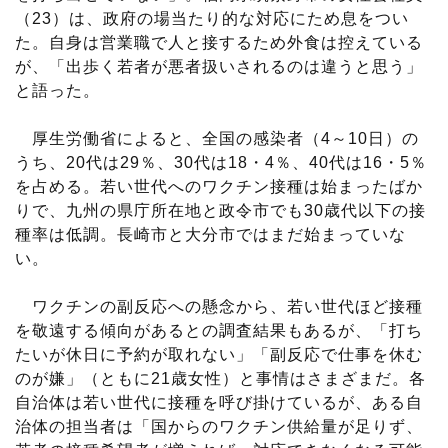
（23）は、政府の場当たり的な対応にため息をつい
た。自身は営業職で人と接するため外食は控えている
が、「出歩く若者が悪者扱いされるのは違うと思う」
と語った。
厚生労働省によると、全国の感染者（4～10日）の
うち、20代は29％、30代は18・4％、40代は16・5％
を占める。若い世代へのワクチン接種は始まったばか
りで、九州の県庁所在地と政令市でも30歳代以下の接
種率は低調。長崎市と大分市ではまだ始まっていな
い。
ワクチンの副反応への懸念から、若い世代ほど接種
を敬遠する傾向があるとの調査結果もあるが、「打ち
たいが休日に予約が取れない」「副反応で仕事を休む
のが嫌」（ともに21歳女性）と事情はさまざまだ。各
自治体は若い世代に接種を呼び掛けているが、ある自
治体の担当者は「国からのワクチン供給量が足りず、