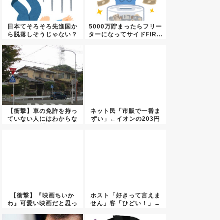
日本てそろそろ先進国か
5000万貯まったらフリー
ら脱落しそうじゃない？
ターになってサイドFIR...
【衝撃】車の免許を持っ
ネット民「市販で一番ま
ていない人にはわからな
ずい」←イオンの203円
い問題...
そう...
【衝撃】『映画ちいか
ホスト「好きって言えま
わ』可愛い映画だと思っ
せん」客「ひどい！」→
て観に行...
法改正...