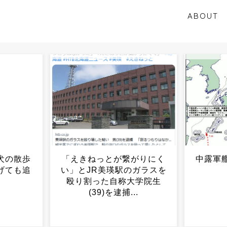
ABOUT
がりにく
中露軍艦4隻が“日本一周”...
「小学
ガラスを
だった
大学院生
てスレ
.
ｗｗｗ