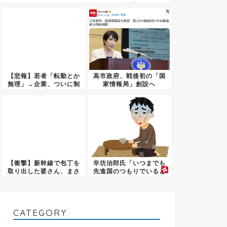
た
逮捕
【悲報】若者「転勤とか
高市政府、戦後初の「国
無理」→企業、ついに制
家情報局」創設へ
度を変...
【衝撃】新幹線で包丁を
辛坊治郎氏「いつまでも
取り出した婆さん、まさ
先進国のつもりでいると
かの目...
生活が...
CATEGORY