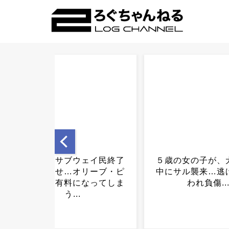
５歳の女の子が、犬の散歩
「えきねっとが繋
中にサル襲来…逃げても追
い」とJR美瑛駅の
われ負傷...
殴り割った自称
(39)を逮捕..