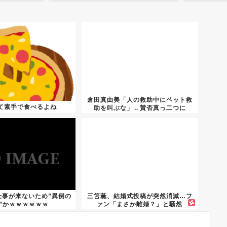
倉田真由美「人の救助中にペット救
て素手で食べるよね
助を叫ぶな」←賛否真っ二つに
仕事が来ないため”異例の
三笘薫、結婚式投稿が突然消滅…フ
”かｗｗｗｗｗｗ
ァン「まさか離婚？」と騒然