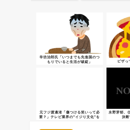
辛坊治郎氏「いつまでも先進国のつ
ピザっ
もりでいると生活が破綻」
元フジ渡邊渚「傷つける笑いって必
永野芽郁、
要？」テレビ業界の”イジり文化”を
決断
痛...