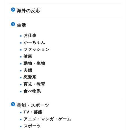
海外の反応
生活
お仕事
かーちゃん
ファッション
健康
動物・生物
夫婦
恋愛系
育児・教育
食べ物系
芸能・スポーツ
TV・芸能
アニメ・マンガ・ゲーム
スポーツ