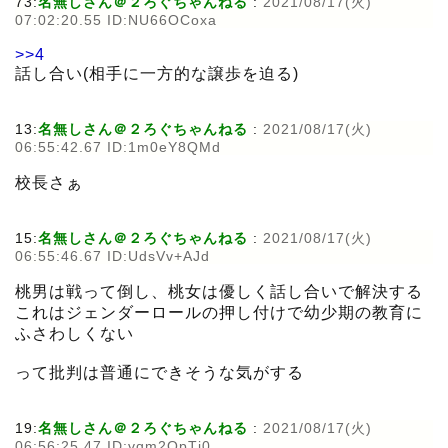
73:
名無しさん＠２ろぐちゃんねる
:
2021/08/17(火)
07:02:20.55 ID:NU66OCoxa
>>4
話し合い(相手に一方的な譲歩を迫る)
13:
名無しさん＠２ろぐちゃんねる
:
2021/08/17(火)
06:55:42.67 ID:1m0eY8QMd
校長さぁ
15:
名無しさん＠２ろぐちゃんねる
:
2021/08/17(火)
06:55:46.67 ID:UdsVv+AJd
桃男は戦って倒し、桃女は優しく話し合いで解決する
これはジェンダーロールの押し付けで幼少期の教育に
ふさわしくない
って批判は普通にできそうな気がする
19:
名無しさん＠２ろぐちゃんねる
:
2021/08/17(火)
06:56:25.47 ID:vqm2OpTj0