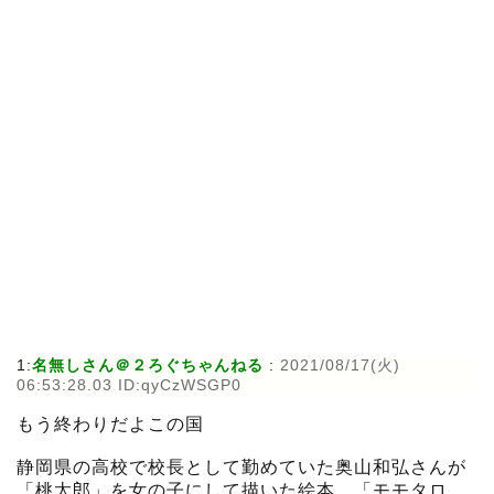
1:
名無しさん＠２ろぐちゃんねる
:
2021/08/17(火)
06:53:28.03 ID:qyCzWSGP0
もう終わりだよこの国
静岡県の高校で校長として勤めていた奥山和弘さんが
「桃太郎」を女の子にして描いた絵本、「モモタロ