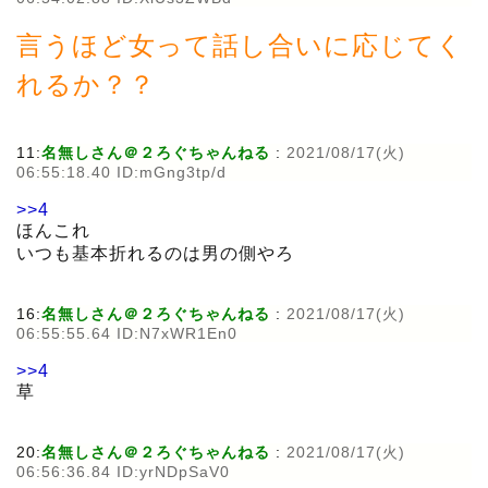
言うほど女って話し合いに応じてく
れるか？？
11:
名無しさん＠２ろぐちゃんねる
:
2021/08/17(火)
06:55:18.40 ID:mGng3tp/d
>>4
ほんこれ
いつも基本折れるのは男の側やろ
16:
名無しさん＠２ろぐちゃんねる
:
2021/08/17(火)
06:55:55.64 ID:N7xWR1En0
>>4
草
20:
名無しさん＠２ろぐちゃんねる
:
2021/08/17(火)
06:56:36.84 ID:yrNDpSaV0