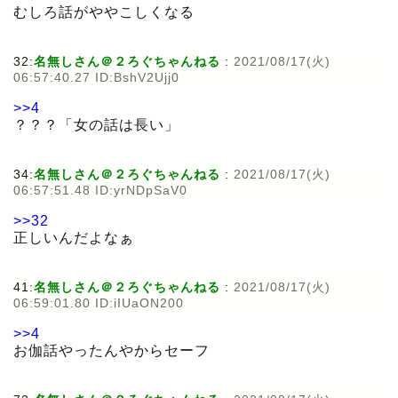
むしろ話がややこしくなる
32:
名無しさん＠２ろぐちゃんねる
:
2021/08/17(火)
06:57:40.27 ID:BshV2Ujj0
>>4
？？？「女の話は長い」
34:
名無しさん＠２ろぐちゃんねる
:
2021/08/17(火)
06:57:51.48 ID:yrNDpSaV0
>>32
正しいんだよなぁ
41:
名無しさん＠２ろぐちゃんねる
:
2021/08/17(火)
06:59:01.80 ID:iIUaON200
>>4
お伽話やったんやからセーフ