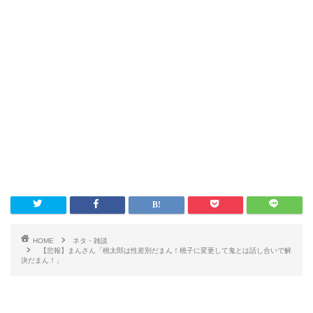
HOME
ネタ・雑談
【悲報】まんさん「桃太郎は性差別だまん！桃子に変更して鬼とは話し合いで解
決だまん！」