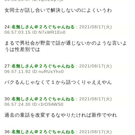
女同士が話し合いで解決しないのによくいうわ
24:
名無しさん＠２ろぐちゃんねる
:
2021/08/17(火)
06:57:03.15 ID:N7xWR1En0
まるで男社会が野蛮で話が通じないかのような言いよ
うは性差別では
27:
名無しさん＠２ろぐちゃんねる
:
2021/08/17(火)
06:57:11.92 ID:nuRUsYhx0
パクるんじゃなくて１から話つくりゃええやん
30:
名無しさん＠２ろぐちゃんねる
:
2021/08/17(火)
06:57:24.30 ID:r3/O9AWS0
過去の童話を改変するなやりたければ新作でやれ
36:
名無しさん＠２ろぐちゃんねる
:
2021/08/17(火)