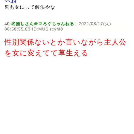
>>39
鬼も女にして解決やな
40:
名無しさん＠２ろぐちゃんねる
:
2021/08/17(火)
06:58:55.69 ID:MUSIrcyM0
性別関係ないとか言いながら主人公
を女に変えてて草生える