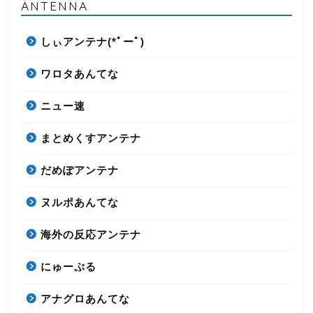
ANTENNA
しぃアンテナ(*ﾟーﾟ)
ワロタあんてな
ニュー速
まとめくすアンテナ
だめぽアンテナ
ヌルポあんてな
海外の反応アンテナ
にゅーぷる
アナグロあんてな