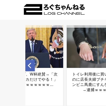
トイレ利用後に買い物した
なんか「30代は
のに店長夫婦ブチギレ「コ
い」みたいな風潮
ンビニ馬鹿にすんなよ！」
けど・・・・・・・
→逮捕ｗｗｗ...