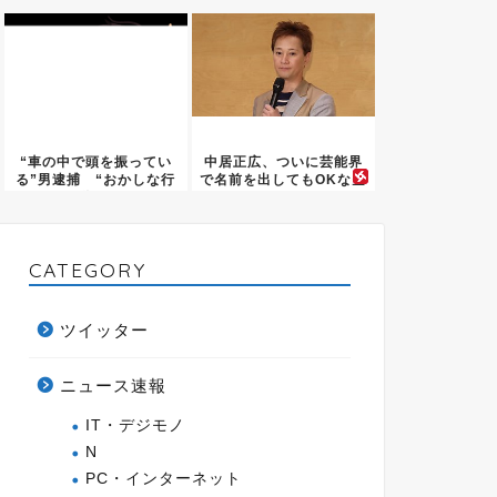
りま...
い」の...
“車の中で頭を振ってい
中居正広、ついに芸能界
る”男逮捕 “おかしな行
で名前を出してもOKな空
動”...
気に...
CATEGORY
ツイッター
ニュース速報
IT・デジモノ
N
PC・インターネット