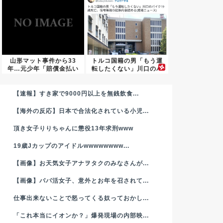
山形マット事件から33
トルコ国籍の男「もう運
年…元少年「賠償金払い
転したくない」川口のバ
たくな...
イク1...
【速報】すき家で9000円以上を無銭飲食...
【海外の反応】日本で合法化されている小児...
頂き女子りりちゃんに懲役13年求刑www
19歳Jカップのアイドルwwwwwwww...
【画像】お天気女子アナヲタクのみなさんが...
【画像】パパ活女子、意外とお年を召されて...
仕事出来ないことで怒ってくる奴っておかし...
「これ本当にイオンか？」爆発現場の内部映...