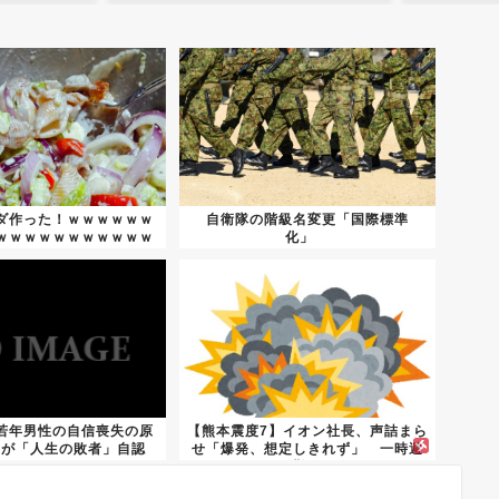
ダ作った！ｗｗｗｗｗｗ
自衛隊の階級名変更「国際標準
ｗｗｗｗｗｗｗｗｗｗｗ
化」
ｗｗ...
若年男性の自信喪失の原
【熊本震度7】イオン社長、声詰まら
超が「人生の敗者」自認
せ「爆発、想定しきれず」 一時避
難...