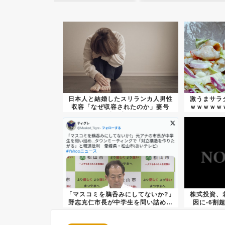
日本人と結婚したスリランカ人男性
激うまサラ
収容「なぜ収容されたのか」妻号
ｗｗｗｗｗ
泣…入...
「マスコミを鵜呑みにしてないか?」
株式投資、
野志克仁市長が中学生を問い詰め…
因に-6割
タ...