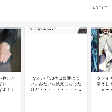
ABOUT
普通に若
ファイナルファンタジーで
高市首
になった
辛うじて覚えてる召喚獣ｗ
で“真珠
・・...
ｗｗｗｗｗｗｗｗｗ...
格好で