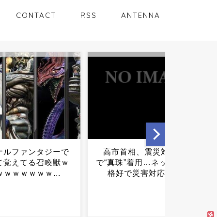
CONTACT
RSS
ANTENNA
相、震災対策本部
女さん、ワンピースグッズ
”着用…ネット「その
を大量注文→全キャンセル
災害対応？」...
で逮捕ｗｗｗ...