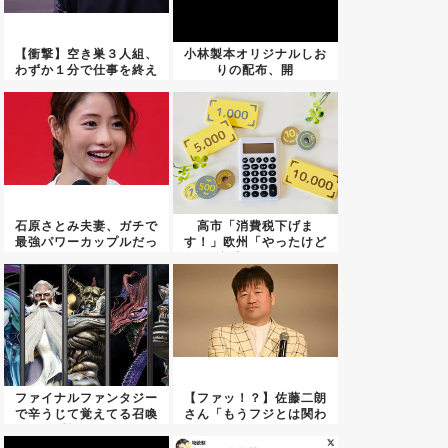
【衝撃】空き巣３人組、
小林製本オリジナルしお
わずか１分で仕事を終え
りの配布、開
てしま...
始・・・・・
石原さとみ夫妻、ガチで
高市「消費税下げま
最強パワーカップルだっ
す！」欧州「やったけど
たｗｗ...
意味なかっ...
ファイナルファンタジー
【ファッ！？】佐藤二朗
で辛うじて覚えてる召喚
さん「もうフジとは関わ
獣ｗｗ...
りたく...