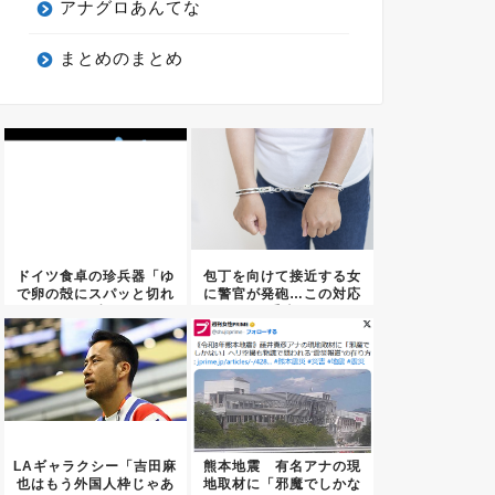
アナグロあんてな
まとめのまとめ
ドイツ食卓の珍兵器「ゆ
包丁を向けて接近する女
で卵の殻にスパッと切れ
に警官が発砲…この対応
目を入...
は妥当...
LAギャラクシー「吉田麻
熊本地震 有名アナの現
也はもう外国人枠じゃあ
地取材に「邪魔でしかな