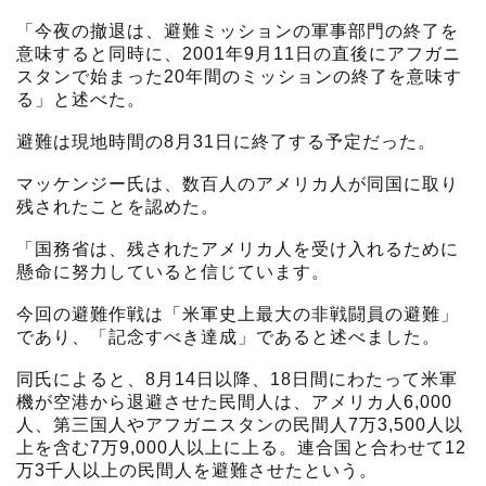
「今夜の撤退は、避難ミッションの軍事部門の終了を
意味すると同時に、2001年9月11日の直後にアフガニ
スタンで始まった20年間のミッションの終了を意味す
る」と述べた。
避難は現地時間の8月31日に終了する予定だった。
マッケンジー氏は、数百人のアメリカ人が同国に取り
残されたことを認めた。
「国務省は、残されたアメリカ人を受け入れるために
懸命に努力していると信じています。
今回の避難作戦は「米軍史上最大の非戦闘員の避難」
であり、「記念すべき達成」であると述べました。
同氏によると、8月14日以降、18日間にわたって米軍
機が空港から退避させた民間人は、アメリカ人6,000
人、第三国人やアフガニスタンの民間人7万3,500人以
上を含む7万9,000人以上に上る。連合国と合わせて12
万3千人以上の民間人を避難させたという。