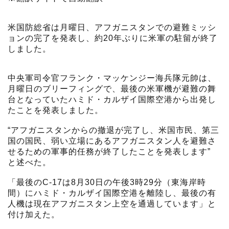
米国防総省は月曜日、アフガニスタンでの避難ミッシ
ョンの完了を発表し、約20年ぶりに米軍の駐留が終了
しました。
中央軍司令官フランク・マッケンジー海兵隊元帥は、
月曜日のブリーフィングで、最後の米軍機が避難の舞
台となっていたハミド・カルザイ国際空港から出発し
たことを発表しました。
“アフガニスタンからの撤退が完了し、米国市民、第三
国の国民、弱い立場にあるアフガニスタン人を避難さ
せるための軍事的任務が終了したことを発表します”
と述べた。
「最後のC-17は8月30日の午後3時29分（東海岸時
間）にハミド・カルザイ国際空港を離陸し、最後の有
人機は現在アフガニスタン上空を通過しています」と
付け加えた。