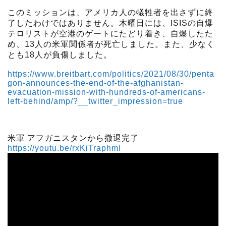
このミッションは、アメリカ人の犠牲者を出さずに終
了したわけではありません。木曜日には、ISISの自爆
テロリストが空港のゲートにたどり着き、自爆したた
め、13人の米軍関係者が死亡しました。また、少なく
とも18人が負傷しました。
https://www.breitbart.com/politics/2021/08/30/penta
gon-announces-the-end-of-the-afghanistan-
evacuation-mission-with-hundreds-of-americans-
left-behind/amp/?__twitter_impression=true
米軍 アフガニスタンから撤退完了
https://youtu.be/rxKiTraphmI