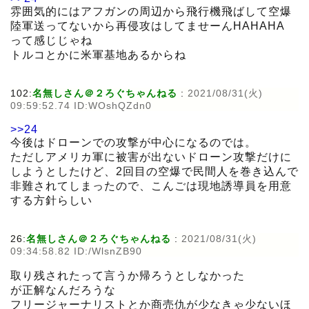
雰囲気的にはアフガンの周辺から飛行機飛ばして空爆
陸軍送ってないから再侵攻はしてませーんHAHAHA
って感じじゃね
トルコとかに米軍基地あるからね
102:
名無しさん＠２ろぐちゃんねる
:
2021/08/31(火)
09:59:52.74 ID:WOshQZdn0
>>24
今後はドローンでの攻撃が中心になるのでは。
ただしアメリカ軍に被害が出ないドローン攻撃だけに
しようとしたけど、2回目の空爆で民間人を巻き込んで
非難されてしまったので、こんごは現地誘導員を用意
する方針らしい
26:
名無しさん＠２ろぐちゃんねる
:
2021/08/31(火)
09:34:58.82 ID:/WlsnZB90
取り残されたって言うか帰ろうとしなかった
が正解なんだろうな
フリージャーナリストとか商売仇が少なきゃ少ないほ