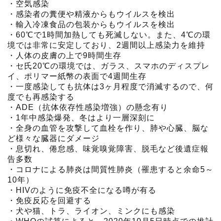
・空気感染
・感染者の糞便や精液からもウイルスを検出
・輸入冷凍食品の包装からもウイルスを検出
・60℃で1時間加熱しても死滅しない。また、4℃の環
境では非常に安定しており、2週間以上感染力を維持
・人体の皮膚の上で9時間生存
・セ氏20℃の環境では、ガラス、スマホのディスプレ
イ、ポリマー紙幣の表面で4週間生存
・一度感染しても抗体は3ヶ月程度で消滅するので、何
度でも再感染する
・ADE（抗体依存性感染増強）の懸念有り
・1年中感染爆発、冬はより一層深刻に
・全身の血管を攻撃して血栓を作り、肺や心臓、脳な
ど様々な臓器にダメージ
・息切れ、倦怠感、味覚嗅覚障害、脱毛など後遺症報
告多数
・コロナによる肺炎は間質性肺炎（罹患すると余命5～
10年）
・HIVのように免疫不全になる噂が有る
・免疫反応を回避する
・犬や猫、トラ、ライオン、ミンクにも感染