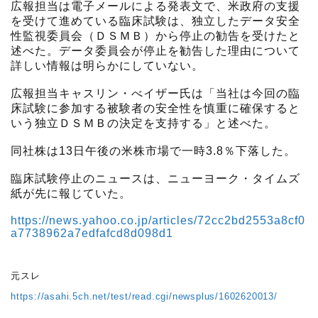
広報担当は電子メールによる発表文で、米政府の支援
を受けて進めている臨床試験は、独立したデータ安全
性監視委員会（ＤＳＭＢ）から停止の勧告を受けたと
述べた。データ委員会が停止を勧告した理由について
詳しい情報は明らかにしていない。
広報担当キャスリン・べイザー氏は「当社は今回の臨
床試験に参加する被験者の安全性を慎重に確保すると
いう独立ＤＳＭＢの決定を支持する」と述べた。
同社株は13日午後の米株市場で一時3.8％下落した。
臨床試験停止のニュースは、ニューヨーク・タイムズ
紙が先に報じていた。
https://news.yahoo.co.jp/articles/72cc2bd2553a8cf0
a7738962a7edfafcd8d098d1
元スレ
https://asahi.5ch.net/test/read.cgi/newsplus/1602620013/