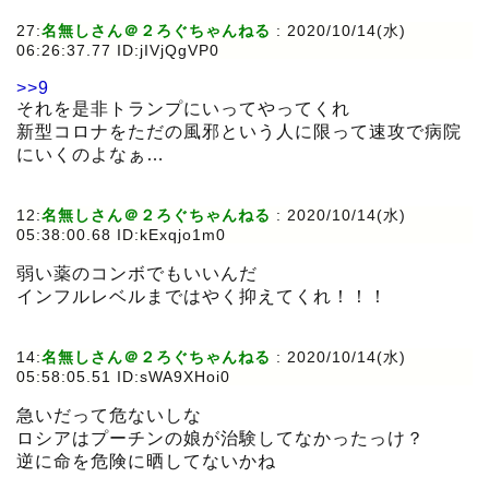
27:
名無しさん＠２ろぐちゃんねる
:
2020/10/14(水)
06:26:37.77 ID:jIVjQgVP0
>>9
それを是非トランプにいってやってくれ
新型コロナをただの風邪という人に限って速攻で病院
にいくのよなぁ…
12:
名無しさん＠２ろぐちゃんねる
:
2020/10/14(水)
05:38:00.68 ID:kExqjo1m0
弱い薬のコンボでもいいんだ
インフルレベルまではやく抑えてくれ！！！
14:
名無しさん＠２ろぐちゃんねる
:
2020/10/14(水)
05:58:05.51 ID:sWA9XHoi0
急いだって危ないしな
ロシアはプーチンの娘が治験してなかったっけ？
逆に命を危険に晒してないかね