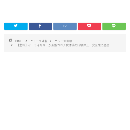
HOME
ニュース速報
ニュース速報
【悲報】イーライリリーが新型コロナ抗体薬の治験停止、安全性に懸念