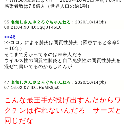
・WHOの試算によると、2020年10月5日時点での推計
感染者数は7.8億人（世界人口の約1割）
55:
名無しさん＠２ろぐちゃんねる
:
2020/10/14(水)
08:21:04.90 ID:CqQ0T45E0
>>46
>>コロナによる肺炎は間質性肺炎（罹患すると余命5
～10年）
そこまで分かってるのは未来人だろ
ウイルス性の間質性肺炎と自己免疫性の間質性肺炎を
混ぜて書いてるのかもしれんが
47:
名無しさん＠２ろぐちゃんねる
:
2020/10/14(水)
07:16:02.07 ID:JRuMK9jc0
こんな最王手が投げ出すんだからワ
クチンは作れないんだろ サーズと
同じだな