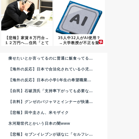
【悲報】家賃８万円台→
35人中32人がAI使用？
１２万円へ…住民「とて
→大学教授が不正を疑
も払え...
い...
痩せたいとか言ってるのに普通に飯食ってる...
【海外の反応】日本で合法化されている小児...
【海外の反応】日本の小学1年生の希望職業...
【自民】石破茂氏「支持率下がっても必要な...
【衣料】グンゼのパジャマとインナーが快適...
【悲報】田中圭さん、米モザイク
氷河期世代とかいう日本の闇www
【悲報】セブンイレブンが頑なに「セルフレ...