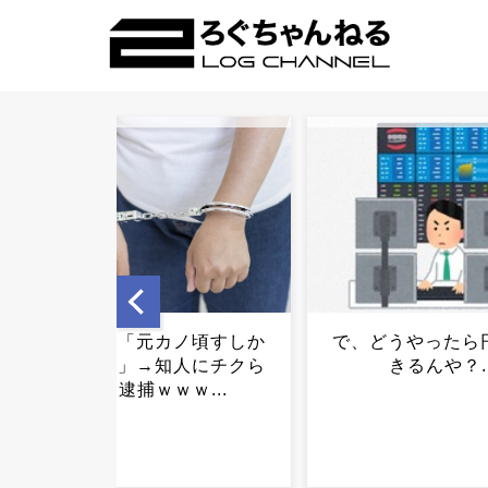
で、どうやったら円高にで
神社「1円玉5円玉
きるんや？...
赤字になるため迷
やめて下さい」←
めない人がいる理
ｗｗｗｗｗｗｗ.