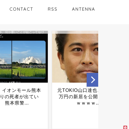
CONTACT
RSS
ANTENNA
IO山口達也、家賃3.4
【悲報】 高市総理の詳細
新居を公開ｗｗｗｗ
答弁に「もういい！｣と邪魔
ｗｗｗｗ...
する野党議員 「議論が足り
ない｣と言っといてこれ...