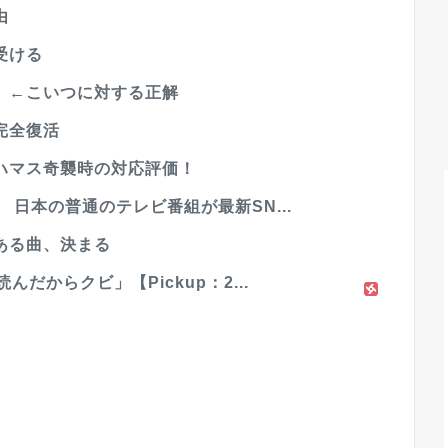
由
受ける
」←こいつに対する正解
完全復活
ハマス奇襲時の対応評価！
日本の普通のテレビ番組が最新SN...
ある曲、決まる
だからクビ」【Pickup：2...