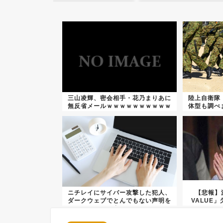
三山凌輝、密会相手・花乃まりあに
陸上自衛隊
無反省メールｗｗｗｗｗｗｗｗｗｗ
体型も調べ
ｗｗ
ニチレイにサイバー攻撃した犯人、
【悲報】
ダークウェブでとんでもない声明を
VALUE
出す