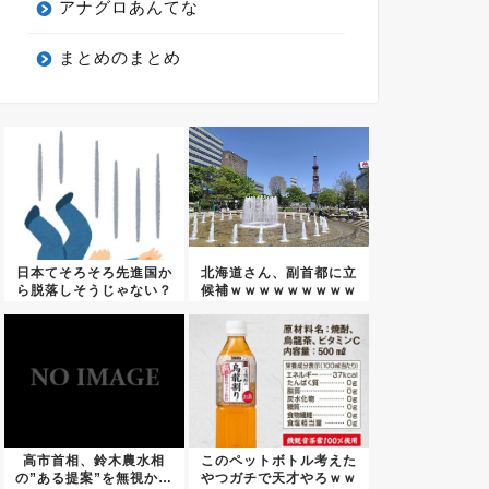
アナグロあんてな
まとめのまとめ
日本てそろそろ先進国か
北海道さん、副首都に立
ら脱落しそうじゃない？
候補ｗｗｗｗｗｗｗｗｗ
高市首相、鈴木農水相
このペットボトル考えた
の”ある提案”を無視か…
やつガチで天才やろｗｗ