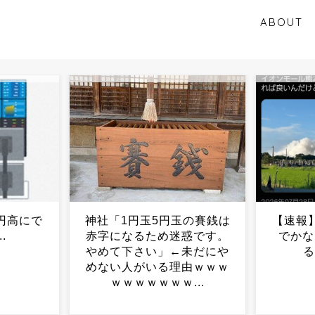
ABOUT
の賽銭は
【速報】イオンモール熊本
元TOK
惑です。
でかなりの死者が出てい
万円の
未だにや
る 熊本県警...
由ｗｗｗ
..