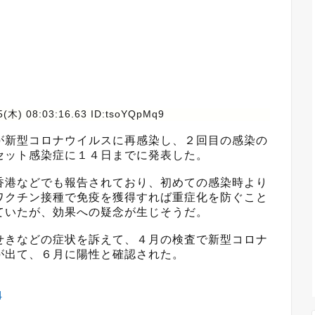
5(木) 08:03:16.63 ID:tsoYQpMq9
が新型コロナウイルスに再感染し、２回目の感染の
セット感染症に１４日までに発表した。
香港などでも報告されており、初めての感染時より
ワクチン接種で免疫を獲得すれば重症化を防ぐこと
ていたが、効果への疑念が生じそうだ。
せきなどの症状を訴えて、４月の検査で新型コロナ
が出て、６月に陽性と確認された。
）
4