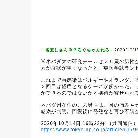
1:
名無しさん＠２ろぐちゃんねる
:
2020/10/1
米ネバダ大の研究チームは２５歳の男性
方が症状が重くなったと、英医学誌ラン
これまで再感染はベルギーやオランダ、
２回目は軽症となるケースが多かった。
ができるのではないかと期待が寄せられ
ネバダ州在住のこの男性は、喉の痛みや
感染が判明。回復後に発熱など再び不調
2020年10月14日 16時22分 （共同通信
https://www.tokyo-np.co.jp/article/6179