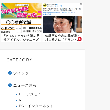
ｗｗｗ...
「M!LK」とかいう謎の男
体調不良公表の我が家・
性アイドル、ジャニーズ
杉山裕之に「ギラン・バ
を...
レー症...
CATEGORY
ツイッター
ニュース速報
IT・デジモノ
N
PC・インターネット