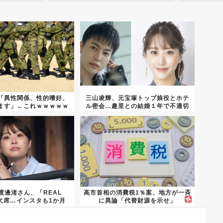
「異性関係、性的嗜好、
三山凌輝、元宝塚トップ娘役とホテ
ます」←これｗｗｗｗｗ
ル密会…趣里との結婚１年で不適切
ｗｗ...
行動...
渡邊渚さん、「REAL
高市首相の消費税1％案、地方が一斉
」欠席…インスタも1か月
に異論「代替財源を示せ」
以...