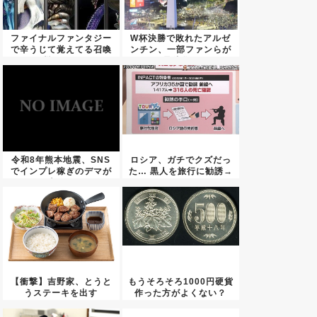
ファイナルファンタジー
W杯決勝で敗れたアルゼ
で辛うじて覚えてる召喚
ンチン、一部ファンらが
獣ｗｗ...
暴徒化...
令和8年熊本地震、SNS
ロシア、ガチでクズだっ
でインプレ稼ぎのデマが
た… 黒人を旅行に勧誘→
大量...
ロシ...
【衝撃】吉野家、とうと
もうそろそろ1000円硬貨
うステーキを出す
作った方がよくない？