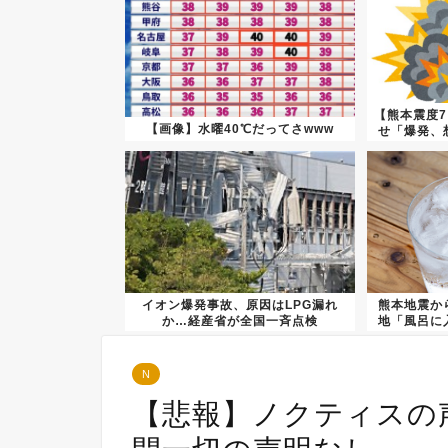
【熊本震度
【画像】水曜40℃だってさwww
せ「爆発、
イオン爆発事故、原因はLPG漏れ
熊本地震か
か…経産省が全国一斉点検
地「風呂に
N
【悲報】ノクティスの