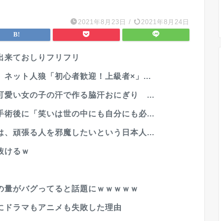
2021年8月23日
/
2021年8月24日
出来ておしりフリフリ
ネット人狼「初心者歓迎！上級者×」...
愛い女の子の汗で作る脇汗おにぎり ...
術後に「笑いは世の中にも自分にも必...
、頑張る人を邪魔したいという日本人...
抜けるｗ
の量がバグってると話題にｗｗｗｗｗ
にドラマもアニメも失敗した理由