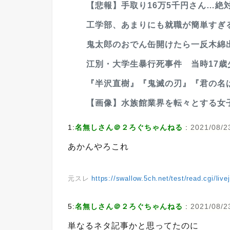
【悲報】手取り16万5千円さん…絶
工学部、あまりにも就職が簡単すぎ
鬼太郎のおでん缶開けたら一反木綿
江別・大学生暴行死事件 当時17歳
『半沢直樹』『鬼滅の刃』『君の名は
【画像】水族館業界を転々とする女
1:
名無しさん＠２ろぐちゃんねる
:
2021/08/2
あかんやろこれ
元スレ
https://swallow.5ch.net/test/read.cgi/liv
5:
名無しさん＠２ろぐちゃんねる
:
2021/08/2
単なるネタ記事かと思ってたのに