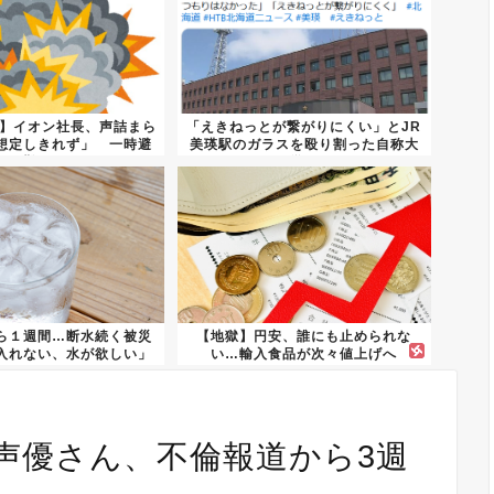
7】イオン社長、声詰まら
「えきねっとが繋がりにくい」とJR
想定しきれず」 一時避
美瑛駅のガラスを殴り割った自称大
難...
学...
ら１週間…断水続く被災
【地獄】円安、誰にも止められな
入れない、水が欲しい」
い…輸入食品が次々値上げへ
声優さん、不倫報道から3週