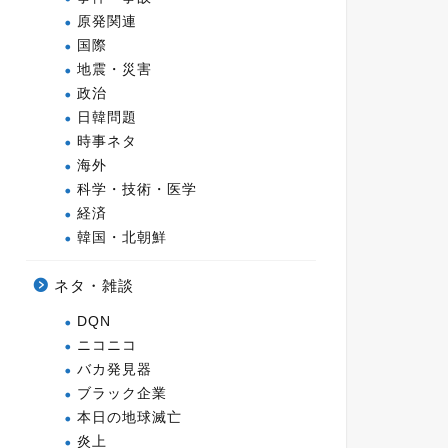
原発関連
国際
地震・災害
政治
日韓問題
時事ネタ
海外
科学・技術・医学
経済
韓国・北朝鮮
ネタ・雑談
DQN
ニコニコ
バカ発見器
ブラック企業
本日の地球滅亡
炎上