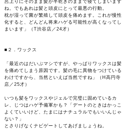
呂上りにそのまま髪が半乾きのままで寝てしまいます
ね。でもあれは髪と頭皮にとって最悪の行動。
枕が湿って菌が繁殖して頭皮を痛めます。これが慢性
化すると、どんどん将来ハゲる可能性が高くなってし
まいます」（T渋谷店／24才）
■２．ワックス
「最近のはだいぶマシですが、やっぱりワックスは髪
を痛めてしまう原因です。髪の毛に異物をつけている
わけですから、当然といえば当然ですね」（H高円寺
店／25才）
いつも髪をワックスやジェルで完璧に固めているカ
レ、じつはハゲ予備軍かも？「デートのときはかっこ
よくていいけど、たまにはナチュラルでもいいんじゃ
ない？」
とさりげなくナビゲートしてあげましょうね。