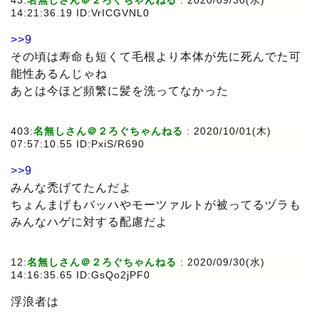
43:
名無しさん＠２ろぐちゃんねる
:
2020/09/30(水)
14:21:36.19 ID:VrICGVNL0
>>9
その頃は寿命も短くて毛根より本体が先に死んでた可
能性あるんじゃね
あとは今ほど頻繁に髪を洗ってなかった
403:
名無しさん＠２ろぐちゃんねる
:
2020/10/01(木)
07:57:10.55 ID:PxiS/R690
>>9
みんな禿げてたんだよ
ちょんまげもバッハやモーツァルトが被ってるヅラも
みんなハゲに対する配慮だよ
12:
名無しさん＠２ろぐちゃんねる
:
2020/09/30(水)
14:16:35.65 ID:GsQo2jPF0
浮浪者は