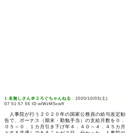
1:
名無しさん＠２ろぐちゃんねる
:
2020/10/03(土)
07:51:57.55 ID:wlWzMScw9
人事院が行う２０２０年の国家公務員の給与改定勧
告で、ボーナス（期末・勤勉手当）の支給月数を０．
０５～０．１カ月引き下げ年４．４０～４．４５カ月
とする見通しであることが２日、分かった。人事院の