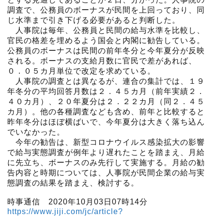
調査で、公務員のボーナスが民間を上回っており、同
じ水準まで引き下げる必要があると判断した。
人事院は毎年、公務員と民間の給与水準を比較し、
官民の格差を埋めるよう国会と内閣に勧告している。
公務員のボーナスは民間の前年冬分と今年夏分が反映
される。ボーナスの支給月数に官民で差があれば、
０．０５カ月単位で改定を求めている。
人事院の調査とは異なるが、連合の集計では、１９
年冬分の平均回答月数は２．４５カ月（前年実績２．
４０カ月）、２０年夏分は２．２２カ月（同２．４５
カ月）。他の各種調査なども含め、前年と比較すると
昨年冬分はほぼ横ばいで、今年夏分は大きく落ち込ん
でいなかった。
今年の勧告は、新型コロナウイルス感染拡大の影響
で給与実態調査が例年より遅れたことを踏まえ、月給
に先立ち、ボーナスのみ先行して実施する。月給の勧
告内容と時期については、人事院が民間企業の給与実
態調査の結果を踏まえ、検討する。
時事通信 2020年10月03日07時14分
https://www.jiji.com/jc/article?