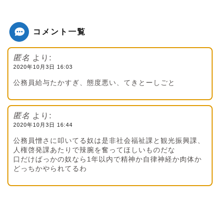
コメント一覧
匿名
より:
2020年10月3日 16:03
公務員給与たかすぎ、態度悪い、てきとーしごと
匿名
より:
2020年10月3日 16:44
公務員憎さに叩いてる奴は是非社会福祉課と観光振興課、
人権啓発課あたりで辣腕を奮ってほしいものだな
口だけばっかの奴なら1年以内で精神か自律神経か肉体か
どっちかやられてるわ