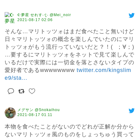
☪︎夢星 せれす‧✧̣̥̇‧ @Mei_noir
2021-08-17 02:06
そんな…マリトッツォはまだ食べたこと無いけど
日々マリトッツォの概念を楽しんでいたのにマリ
トッツォがもう流行っていないだと？！(  ；∀；)
…要するにマリトッツォをネットで見て楽しんで
いるだけで実際には一切金を落とさないタイプの
愛好者であるwwwwwwww 
twitter.com/kingslim
e9/sta
…
メグサン @Snokaihou
2021-08-17 01:11
本物を食べたことがないのでどれが正解か分から
ないマリトッツォ風のものをしょっちゅう買って