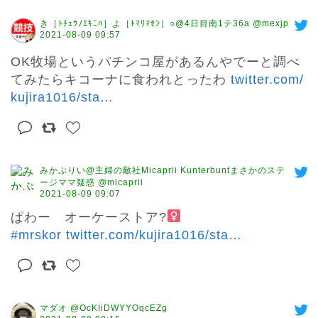
き［ﾄﾁｭｳﾉｴｷﾆﾊ］よ［ﾄﾏﾘﾏｾﾝ］○@4日目南1テ36a @mexjp
2021-08-09 09:57
OK牧場というパチンコ屋があるんやでーと調べ
てみたらキコーナに食われとったわ 
twitter.com/
kujira1016/sta
…
みかぷりい@主婦の敵社Micaprii Kunterbuntまさかのステ
ージママ疑惑 @micaprii
2021-08-09 09:07
ぱわー　オーケーストア?‍
#mrskor
twitter.com/kujira1016/sta
…
マダオ @OcKIiDWYYOqcEZg