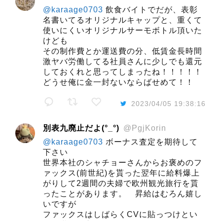
@karaage0703
飲食バイトでだが、表彰
名書いてるオリジナルキャップと、重くて
使いにくいオリジナルサーモボトル頂いた
けども
その制作費とか運送費の分、低賃金長時間
激ヤバ労働してる社員さんに少しでも還元
しておくれと思ってしまったね！！！！！
どうせ俺に金一封ないならばせめて！！
2023/04/05 19:38:16
別表九廃止だよ(°_°)
@PgjKorin
@karaage0703
ボーナス査定を期待して
下さい
世界本社のシャチョーさんからお褒めのフ
ァックス(前世紀)を貰った翌年に給料爆上
がりして2週間の夫婦で欧州観光旅行を貰
ったことがあります。 昇給はむろん嬉し
いですが
ファックスはしばらくCVに貼っつけとい