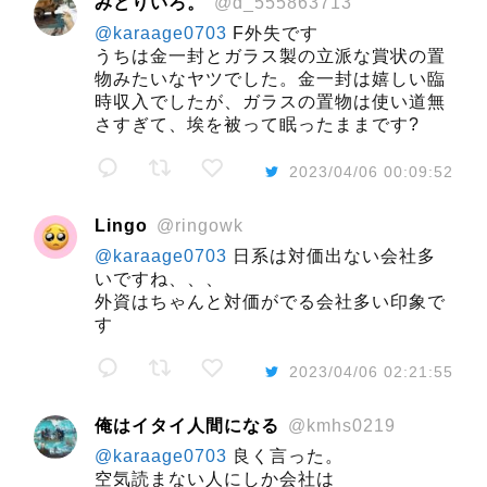
みどりいろ。
@d_555863713
@karaage0703
F外失です
うちは金一封とガラス製の立派な賞状の置
物みたいなヤツでした。金一封は嬉しい臨
時収入でしたが、ガラスの置物は使い道無
さすぎて、埃を被って眠ったままです?
2023/04/06 00:09:52
Lingo
@ringowk
@karaage0703
日系は対価出ない会社多
いですね、、、
外資はちゃんと対価がでる会社多い印象で
す
2023/04/06 02:21:55
俺はイタイ人間になる
@kmhs0219
@karaage0703
良く言った。
空気読まない人にしか会社は