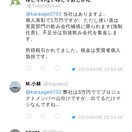
@YutoriOjisan
@karaage0703
当社はありますよ。
個人表彰で1万円ですが、ただし使い道は
実質部門の飲み会代補填に限られます(強制
任意)。不足分は別途飲み会代を集金しま
す。
所得税引かれてました。税金は受賞者個人
負担です。
2023/04/05 19:59:58
M.小林
@oigawa2
@karaage0703
弊社は3万円でてプロジェ
クトメンバー山分けですが、出てるだけマ
シなんですね…
2023/04/05 20:23:48
cover
@c00ver