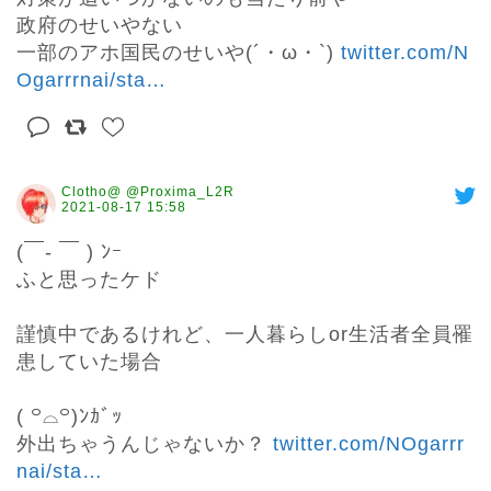
政府のせいやない

一部のアホ国民のせいや(´・ω・`) 
twitter.com/N
Ogarrrnai/sta
…
Clotho@ @Proxima_L2R
2021-08-17 15:58
(￣- ￣ ) ﾝｰ

ふと思ったケド

謹慎中であるけれど、一人暮らしor生活者全員罹
患していた場合

( ꒪⌓꒪)ﾝｶﾞｯ

外出ちゃうんじゃないか？ 
twitter.com/NOgarrr
nai/sta
…