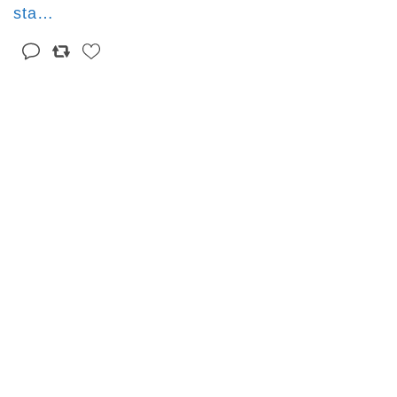
sta
…