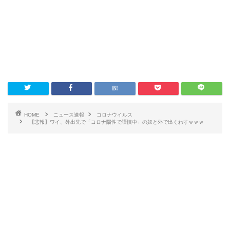
HOME
ニュース速報
コロナウイルス
【悲報】ワイ、外出先で「コロナ陽性で謹慎中」の奴と外で出くわすｗｗｗ