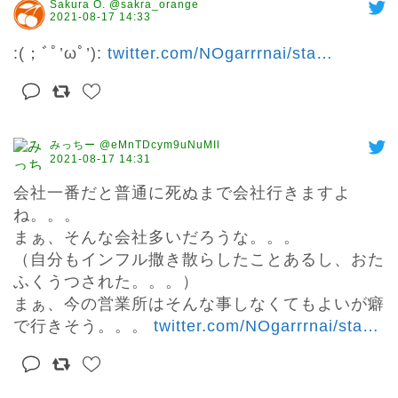
Sakura O. @sakra_orange
2021-08-17 14:33
:(；ﾞﾟ’ωﾟ’): 
twitter.com/NOgarrrnai/sta
…
みっちー @eMnTDcym9uNuMIl
2021-08-17 14:31
会社一番だと普通に死ぬまで会社行きますよ
ね。。。

まぁ、そんな会社多いだろうな。。。

（自分もインフル撒き散らしたことあるし、おた
ふくうつされた。。。）

まぁ、今の営業所はそんな事しなくてもよいが癖
で行きそう。。。 
twitter.com/NOgarrrnai/sta
…