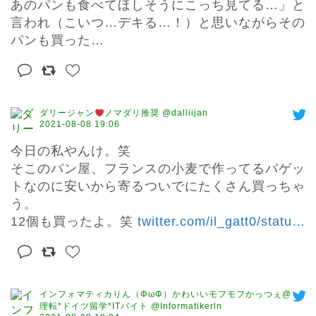
あのパンも食べてほしそうにこっち見てる…」と
言われ（こいつ…デキる…！）と思いながらその
パンも買った…
ダリージャン
ノマダリ推奨 @dalliijan
2021-08-08 19:06
今日の私やんけ。笑

そこのパン屋、フランスの小麦で作ってるバゲッ
トなのに安いから寄るついでにたくさん買っちゃ
う。

12個も買ったよ。笑 
twitter.com/il_gatt0/statu
…
インフォマティカりん（ΦωΦ）かわいいモフモフかっつぇ@
理転*ドイツ留学*ITバイト @Informatikerln