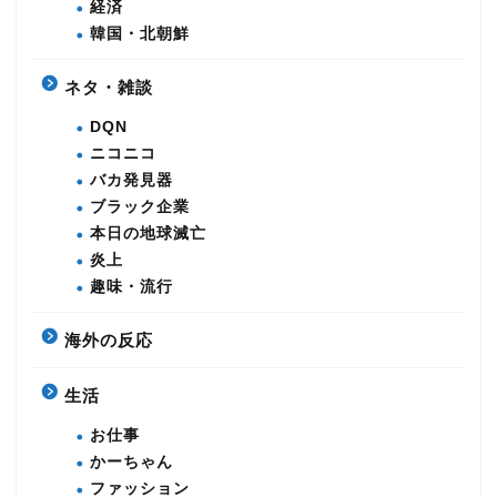
経済
韓国・北朝鮮
ネタ・雑談
DQN
ニコニコ
バカ発見器
ブラック企業
本日の地球滅亡
炎上
趣味・流行
海外の反応
生活
お仕事
かーちゃん
ファッション