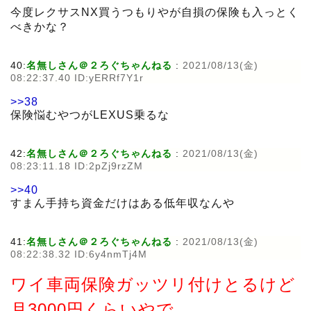
今度レクサスNX買うつもりやが自損の保険も入っとく
べきかな？
40:
名無しさん＠２ろぐちゃんねる
:
2021/08/13(金)
08:22:37.40 ID:yERRf7Y1r
>>38
保険悩むやつがLEXUS乗るな
42:
名無しさん＠２ろぐちゃんねる
:
2021/08/13(金)
08:23:11.18 ID:2pZj9rzZM
>>40
すまん手持ち資金だけはある低年収なんや
41:
名無しさん＠２ろぐちゃんねる
:
2021/08/13(金)
08:22:38.32 ID:6y4nmTj4M
ワイ車両保険ガッツリ付けとるけど
月3000円くらいやで