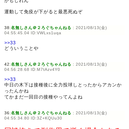
かもしれん
運動して免疫が下がると最悪死ぬぞ
38:
名無しさん＠２ろぐちゃんねる
:
2021/08/13(金)
04:55:45.04 ID:VWLxs1uqa
>>33
どういうことや
42:
名無しさん＠２ろぐちゃんねる
:
2021/08/13(金)
04:56:28.68 ID:M7tAzv4Y0
>>33
中日の木下は接種後に全力投球しとったからアカンか
ったんかね
てかまだ一回目の接種やってんよね
36:
名無しさん＠２ろぐちゃんねる
:
2021/08/13(金)
04:55:34.80 ID:3Z+KQUu30