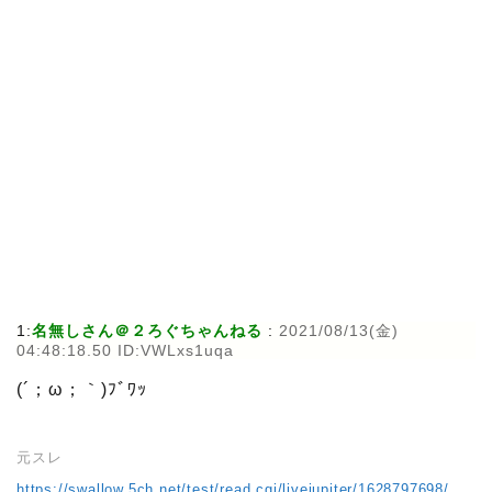
1:
名無しさん＠２ろぐちゃんねる
:
2021/08/13(金)
04:48:18.50 ID:VWLxs1uqa
(´；ω；｀)ﾌﾞﾜｯ
元スレ
https://swallow.5ch.net/test/read.cgi/livejupiter/1628797698/