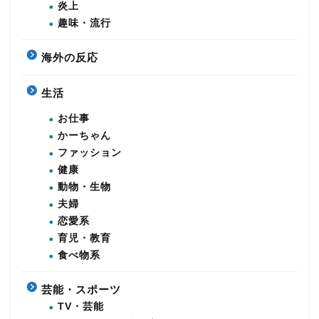
炎上
趣味・流行
海外の反応
生活
お仕事
かーちゃん
ファッション
健康
動物・生物
夫婦
恋愛系
育児・教育
食べ物系
芸能・スポーツ
TV・芸能