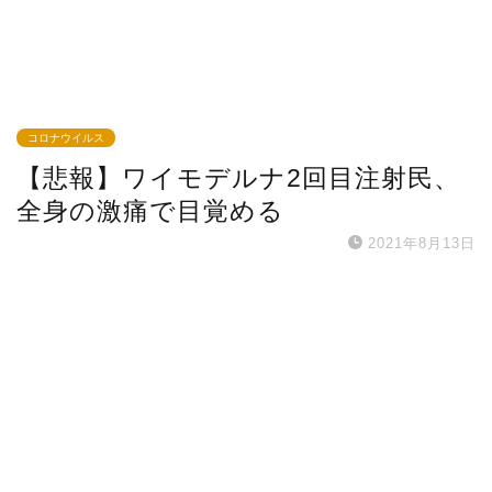
コロナウイルス
【悲報】ワイモデルナ2回目注射民、
全身の激痛で目覚める
2021年8月13日