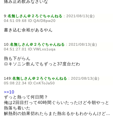
痛み止め飲みなさいな
9:
名無しさん＠２ろぐちゃんねる
:
2021/08/13(金)
04:51:09.68 ID:QA/D8pw20
書き込む余裕があるやん
10:
名無しさん＠２ろぐちゃんねる
:
2021/08/13(金)
04:51:27.01 ID:VWLxs1uqa
熱も下がらん
ロキソニン飲んでもずっと37度台だわ
149:
名無しさん＠２ろぐちゃんねる
:
2021/08/13(金)
05:08:22.34 ID:CnKToJa50
>>10
ずっと熱って何日間？
俺は2回目打って40時間ぐらいたったけど今朝やっと
熱落ち着いた
解熱剤の効果切れたらまた熱出るかもわからんけど…