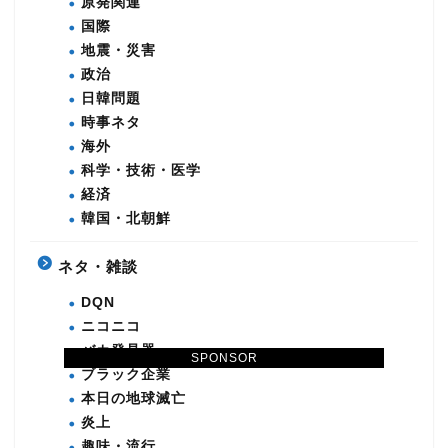
原発関連
国際
地震・災害
政治
日韓問題
時事ネタ
海外
科学・技術・医学
経済
韓国・北朝鮮
ネタ・雑談
DQN
ニコニコ
バカ発見器
SPONSOR
ブラック企業
本日の地球滅亡
炎上
趣味・流行