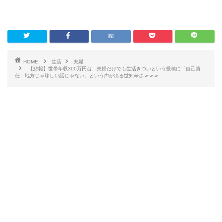
HOME
生活
夫婦
【悲報】世帯年収300万円台、夫婦だけでも生活きついという投稿に「自己責
任、地方じゃ珍しい話じゃない」という声が出る世知辛さｗｗｗ