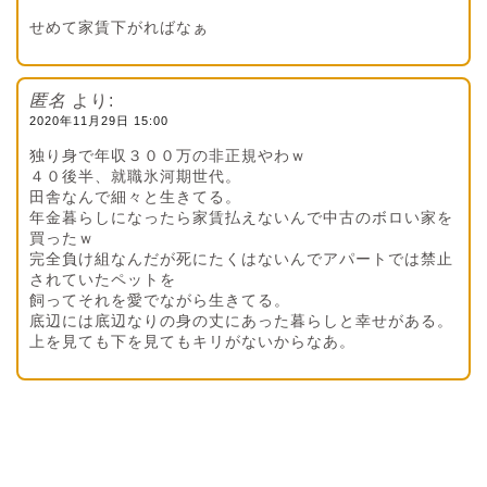
せめて家賃下がればなぁ
匿名
より:
2020年11月29日 15:00
独り身で年収３００万の非正規やわｗ
４０後半、就職氷河期世代。
田舎なんで細々と生きてる。
年金暮らしになったら家賃払えないんで中古のボロい家を
買ったｗ
完全負け組なんだが死にたくはないんでアパートでは禁止
されていたペットを
飼ってそれを愛でながら生きてる。
底辺には底辺なりの身の丈にあった暮らしと幸せがある。
上を見ても下を見てもキリがないからなあ。