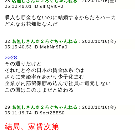
28:
名無しさん＠２ろぐちゃんねる
:
2020/10/16(金)
05:10:49.01 ID:elhQVl0+0
収入も貯金もないのに結婚するからだろバーカ
どんなお花畑脳なんだ
32:
名無しさん＠２ろぐちゃんねる
:
2020/10/16(金)
05:15:40.53 ID:MehNn9Fa0
>>28
その通りだけど
それだと今の日本の賃金体系では
さらに未婚率があがり少子化進む
企業が内部留保貯め込んで社員に還元しない
この国はこのままだと終わる
29:
名無しさん＠２ろぐちゃんねる
:
2020/10/16(金)
05:11:19.74 ID:9oct2BES0
結局、家賃次第