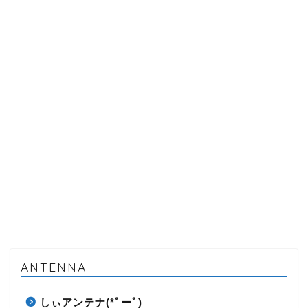
ANTENNA
しぃアンテナ(*ﾟーﾟ)