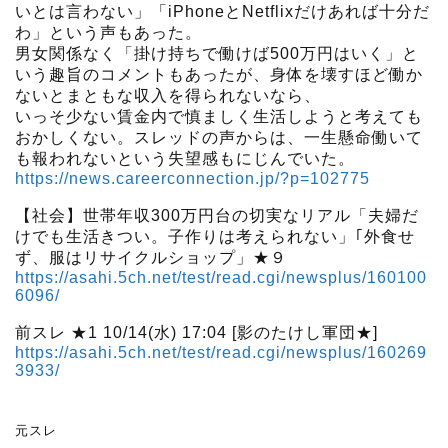
いとは言わない」「iPhoneとNetflixだけあれば十分だ
わ」という声もあった。
男女関係なく「掛け持ちで働けば500万円はいく」と
いう趣旨のコメントもあったが、身体を壊すほど働か
ないとまともな収入を得られないなら、
いっそ少ない賃金内で慎ましく生活しようと考えても
おかしくない。スレッドの声からは、一生懸命働いて
も報われないという失望感もにじんでいた。
https://news.careerconnection.jp/?p=102775
【社会】世帯年収300万円台の切実なリアル「夫婦だ
けでも生活きつい。子作りは考えられない」｢外食せ
ず、服はリサイクルショップ」★９
https://asahi.5ch.net/test/read.cgi/newsplus/160100
6096/
前スレ ★1 10/14(水) 17:04 [影のたけし軍団★]
https://asahi.5ch.net/test/read.cgi/newsplus/160269
3933/
元スレ