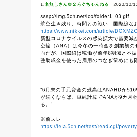
1:
名無しさん＠２ろぐちゃんねる
: 2020/10/1
sssp://img.5ch.net/ico/folder1_03.gif
航空生き残り、時間との戦い 国際線な
https://www.nikkei.com/article/DGX
新型コロナウイルスの感染拡大で需要減
空輸（ANA）は今冬の一時金を創業初
向だが、国際線は稼働が前年8割減と不
整助成金を使った雇用のつなぎ留めにも
“6月末の手元資金の残高はANAHDが51
が続くならば、単純計算でANAが9カ月
る。”
※前スレ
https://leia.5ch.net/test/read.cgi/pover