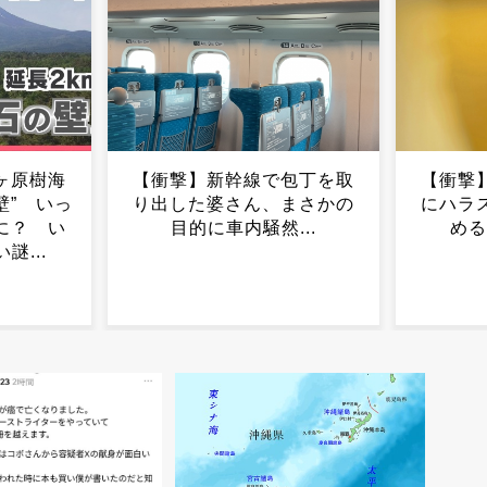
包丁を取
【衝撃】男のすね毛、つい
【画像
まさかの
にハラスメント認定され始
るやつ
...
めるｗｗｗｗｗｗ...
ｗｗｗ
ｗｗｗｗ