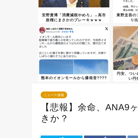
安野貴博「消費減税やめろ」→高市
東野圭吾の
政権にまさかのブレーキｗｗｗ
り
円安、つい
熊本のイオンモールから爆発音????
い円
ニュース速報
【悲報】余命、ANA9ヶ
きか？