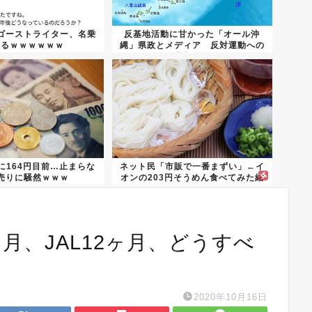
ゴーストライター、名乗
反基地活動に甘かった「オール沖
出るｗｗｗｗｗｗ
縄」県政とメディア 反対運動への
批判〝...
に164円目前…止まらな
ネット民「市販で一番まずい」←イ
売りに騒然ｗｗｗ
オンの203円そうめん食べてみた結
果...
月、JAL12ヶ月、どうすべ
2020年10月16日