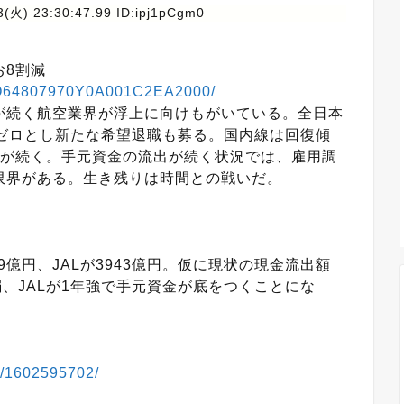
3(火) 23:30:47.99 ID:ipj1pCgm0
お8割減
MZO64807970Y0A001C2EA2000/
が続く航空業界が浮上に向けもがいている。全日本
のゼロとし新たな希望退職も募る。国内線は回復傾
振が続く。手元資金の流出が続く状況では、雇用調
限界がある。生き残りは時間との戦いだ。
69億円、JALが3943億円。仮に現状の現金流出額
弱、JALが1年強で手元資金が底をつくことにな
ty/1602595702/