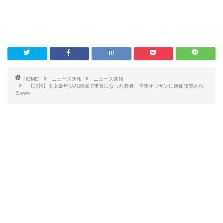
HOME
ニュース速報
ニュース速報
【悲報】史上最年少の26歳で市長になった若者、早速オッサンに嫉妬攻撃され
るwww