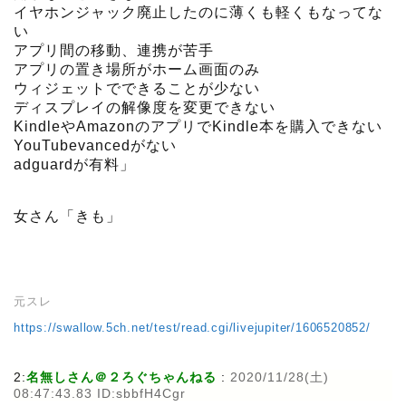
イヤホンジャック廃止したのに薄くも軽くもなってな
い
アプリ間の移動、連携が苦手
アプリの置き場所がホーム画面のみ
ウィジェットでできることが少ない
ディスプレイの解像度を変更できない
KindleやAmazonのアプリでKindle本を購入できない
YouTubevancedがない
adguardが有料」
女さん「きも」
元スレ
https://swallow.5ch.net/test/read.cgi/livejupiter/1606520852/
2:
名無しさん＠２ろぐちゃんねる
:
2020/11/28(土)
08:47:43.83 ID:sbbfH4Cgr