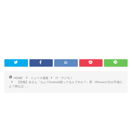
HOME
ニュース速報
IT・デジモノ
【悲報】女さん「なんでAndroid使ってるんですか？」男「iPhoneの方が不便だ
よ？例えば…」