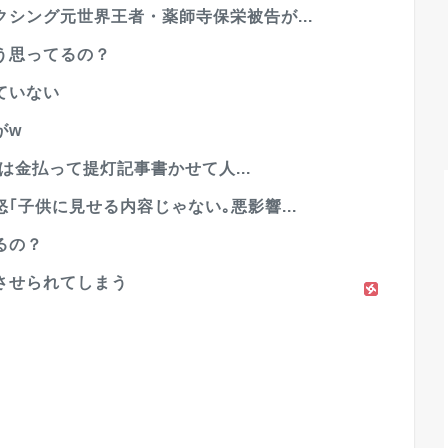
シング元世界王者・薬師寺保栄被告が...
う思ってるの？
ていない
がw
Mは金払って提灯記事書かせて人...
｢子供に見せる内容じゃない｡悪影響...
るの？
させられてしまう