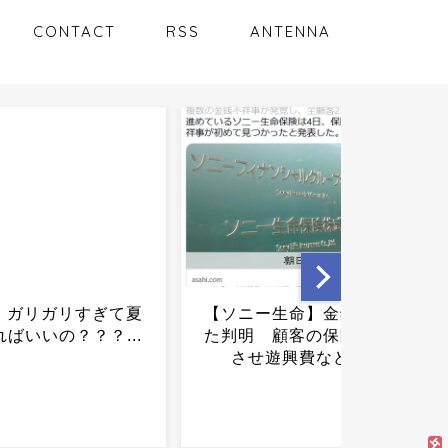
CONTACT
RSS
ANTENNA
ー生命】金銭詐取ま
【悲報】若者「年収500万円
 顧客の保険を解約
でも施工管理は嫌です」→
遊興費などに...
希望者0％...