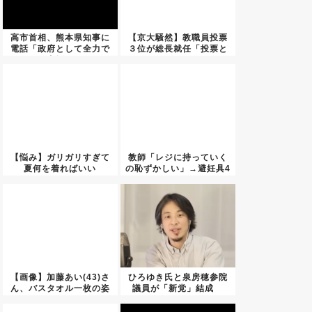
高市首相、熊本県知事に
【京大騒然】教職員投票
電話「政府として全力で
３位が総長就任「投票と
支援」
は何だ...
【悩み】ガリガリすぎて
教師「レジに持っていく
夏何を着ればいい
の恥ずかしい」→避妊具4
の？？？
回万...
【画像】加藤あい(43)さ
ひろゆき氏と泉房穂参院
ん、バスタオル一枚の姿
議員が「新党」結成
の...
2027...