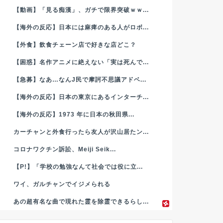
【動画】「見る痴漢」、ガチで限界突破ｗｗ...
【海外の反応】日本には麻痺のある人がロボ...
【外食】飲食チェーン店で好きな店どこ？
【困惑】名作アニメに絶えない「実は死んで...
【急募】なあ…なんJ民で摩訶不思議アドベ...
【海外の反応】日本の東京にあるインターチ...
【海外の反応】1973 年に日本の秋田県...
カーチャンと外食行ったら友人が沢山居たン...
コロナワクチン訴訟、Meiji Seik...
【P!】「学校の勉強なんて社会では役に立...
ワイ、ガルチャンでイジメられる
あの超有名な曲で現れた霊を除霊できるらし...