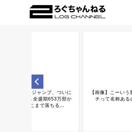
【画像】こーいう唇のカタ
万博協会、使用終
チって名称あるの？...
ンを放置→アダル
化して炎上ｗｗｗ
ｗ...