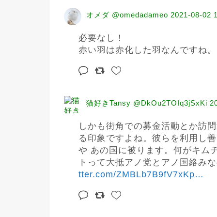
オメダ @omedadameo
2021-08-02 
必要なし！

赤い羽は赤化した羽なんですね。
猫好きTansy @DkOu2TOIq3jSxKi
2
しかも街角での募金活動とか訪問
る印象ですよね。彼らを利用し善
や あの国に被ります。何がキム
トって大抵アノ党とアノ国絡みな
tter.com/ZMBLb7B9fV7xKp
…