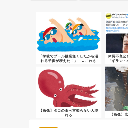
「学校でプール授業無くしたから溺
体調不良公
れる子供が増えた！」 ←これさ
「ギラン・
【画像】タコの食べ方知らない人現
【画像】
れる