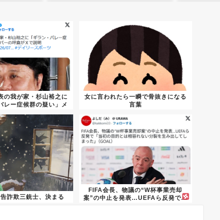
表の我が家・杉山裕之に
女に言われたら一瞬で骨抜きになる
バレー症候群の疑い」メ
言葉
ンバ...
FIFA会長、物議の“W杯事業売却
広告詐欺三銃士、決まる
案”の中止を発表…UEFAら反発で...