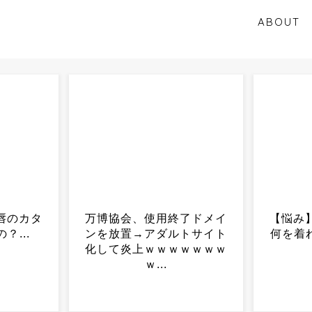
ABOUT
了ドメイ
【悩み】ガリガリすぎて夏
【ソニ
トサイト
何を着ればいいの？？？...
た判明
ｗｗｗｗ
させ