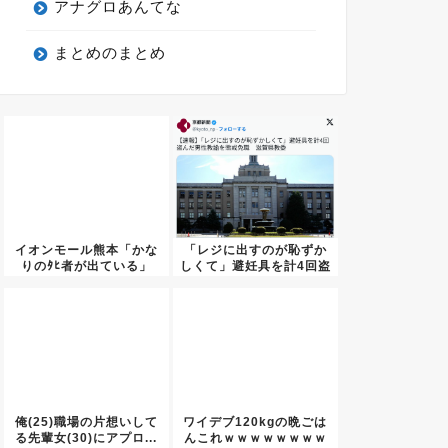
アナグロあんてな
まとめのまとめ
イオンモール熊本「かな
「レジに出すのが恥ずか
りのﾀﾋ者が出ている」
しくて」避妊具を計4回盗
んだ...
俺(25)職場の片想いして
ワイデブ120kgの晩ごは
る先輩女(30)にアプロ...
んこれｗｗｗｗｗｗｗｗ