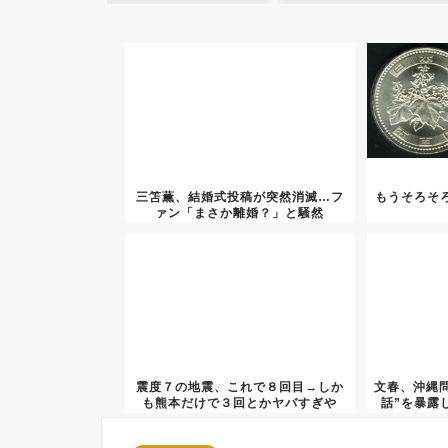
三笘薫、結婚式投稿が突然消滅…フ
もうそろそろ
ァン「まさか離婚？」と騒然
震度７の地震、これで８回目→しか
文春、沖縄
も熊本だけで３回とかヤバすぎや
話”を暴露
ろ…