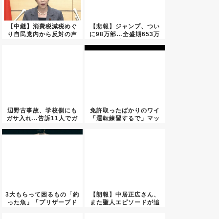
【中継】消費税減税めぐ
【悲報】ジャンプ、つい
り自民党内から反対の声
に98万部…全盛期653万
相次ぐ...
部...
辺野古事故、学校側にも
免許取ったばかりのワイ
ガサ入れ…告訴11人でガ
「運転練習するで」マッ
チ捜...
マ「遅...
3大もらって困るもの「釣
【朗報】中居正広さん、
った魚」「プリザーブド
また聖人エピソードが追
フラ...
加され...