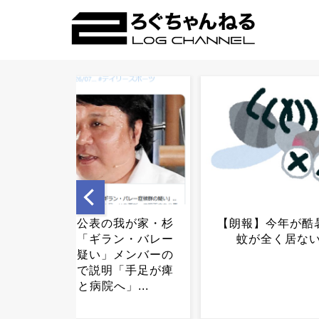
【朗報】今年が酷暑過ぎて
【速報】れいわ
蚊が全く居ない件...
たな党名は「
党」 略称は「い