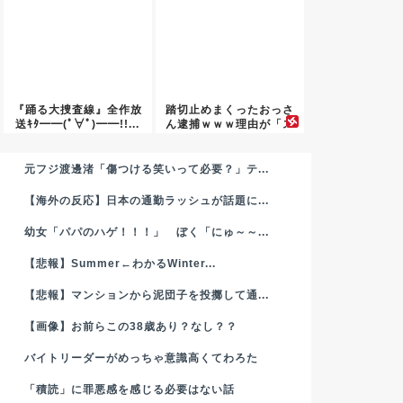
『踊る大捜査線』全作放
踏切止めまくったおっさ
送ｷﾀ━━(ﾟ∀ﾟ)━━!!...
ん逮捕ｗｗｗ理由が「ス
トレス...
元フジ渡邊渚「傷つける笑いって必要？」テ...
【海外の反応】日本の通勤ラッシュが話題に...
幼女「パパのハゲ！！！」 ぼく「にゅ～～...
【悲報】Summer←わかるWinter...
【悲報】マンションから泥団子を投擲して通...
【画像】お前らこの38歳あり？なし？？
バイトリーダーがめっちゃ意識高くてわろた
「積読」に罪悪感を感じる必要はない話