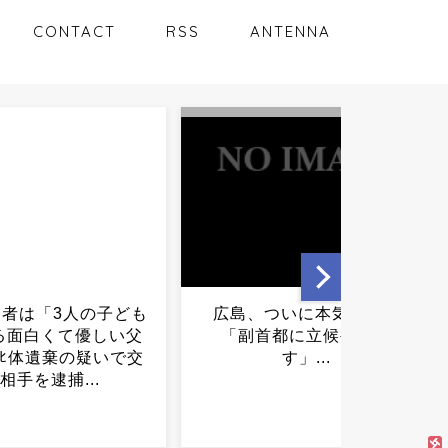
CONTACT
RSS
ANTENNA
、ついに本気を出す
【動画】インドのクソガ
副首都に立候補しま
キ、お前らの想像の3倍はク
す」...
ソガキ????????...