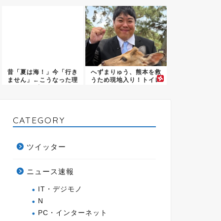
その横...
昔「夏は海！」今「行き
へずまりゅう、熊本を救
ません」←こうなった理
うため現地入り！トイレ
由…
ットペ...
CATEGORY
ツイッター
ニュース速報
IT・デジモノ
N
PC・インターネット