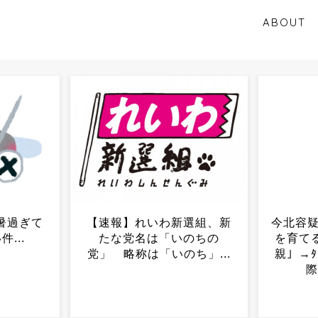
ABOUT
新選組、新
今北容疑者は「3人の子ども
広島
いのちの
を育てる面白くて優しい父
「
のち」...
親」→ﾀﾋ体遺棄の疑いで交
際相手を逮捕...