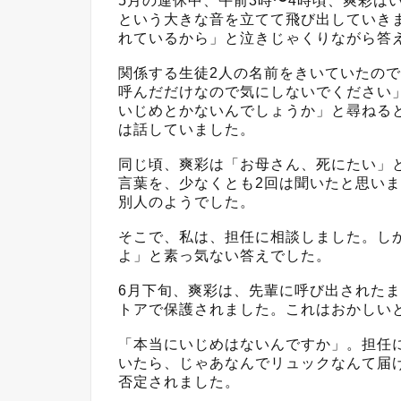
5月の連休中、午前3時〜4時頃、爽彩は
という大きな音を立てて飛び出していき
れているから」と泣きじゃくりながら答
関係する生徒2人の名前をきいていたの
呼んだだけなので気にしないでください
いじめとかないんでしょうか」と尋ねる
は話していました。
同じ頃、爽彩は「お母さん、死にたい」
言葉を、少なくとも2回は聞いたと思い
別人のようでした。
そこで、私は、担任に相談しました。し
よ」と素っ気ない答えでした。
6月下旬、爽彩は、先輩に呼び出された
トアで保護されました。これはおかしい
「本当にいじめはないんですか」。担任
いたら、じゃあなんでリュックなんて届
否定されました。