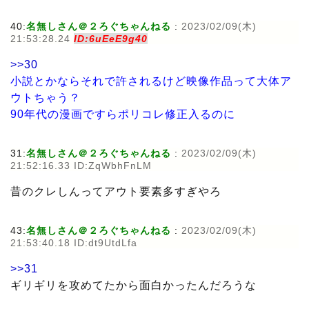
40:
名無しさん＠２ろぐちゃんねる
:
2023/02/09(木)
21:53:28.24
ID:6uEeE9g40
>>30
小説とかならそれで許されるけど映像作品って大体ア
ウトちゃう？
90年代の漫画ですらポリコレ修正入るのに
31:
名無しさん＠２ろぐちゃんねる
:
2023/02/09(木)
21:52:16.33 ID:ZqWbhFnLM
昔のクレしんってアウト要素多すぎやろ
43:
名無しさん＠２ろぐちゃんねる
:
2023/02/09(木)
21:53:40.18 ID:dt9UtdLfa
>>31
ギリギリを攻めてたから面白かったんだろうな