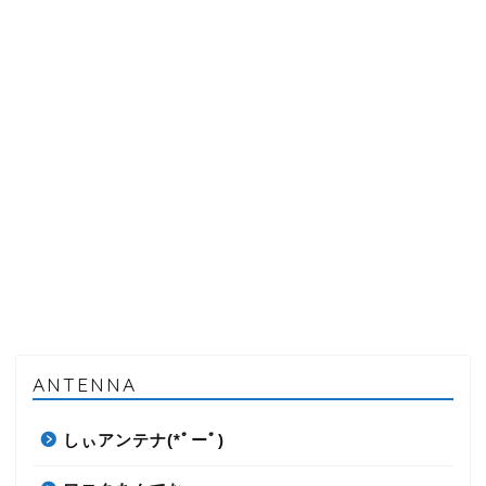
ANTENNA
しぃアンテナ(*ﾟーﾟ)