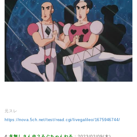
元スレ
https://nova.5ch.net/test/read.cgi/livegalileo/1675946744/
4:
名無しさん＠２ろぐちゃんねる
:
2023/02/09(木)