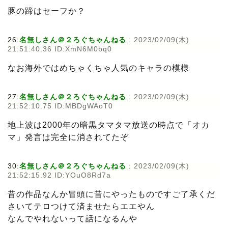
豚の蹄はセーフか？
26:
名無しさん＠２ろぐちゃんねる
:
2023/02/09(木)
21:51:40.36 ID:XmN6M0bq0
なお海外ではめちゃくちゃ人気のキャラの模様
27:
名無しさん＠２ろぐちゃんねる
:
2023/02/09(木)
21:52:10.75 ID:MBDgWAoT0
地上波は2000年の暗黒タマタマ放送の時点で「オカ
マ」発言は完全に消されてたぞ
30:
名無しさん＠２ろぐちゃんねる
:
2023/02/09(木)
21:52:15.92 ID:YOuO8Rd7a
昔の作品なんか冒頭に昔にやったものですご了承くだ
さいてテロつけて済ませたらエエやん
なんでやれないって話になるんや