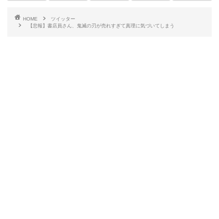
HOME
ツイッター
【悲報】書店員さん、鬼滅の刃が売れすぎて真理に気づいてしまう