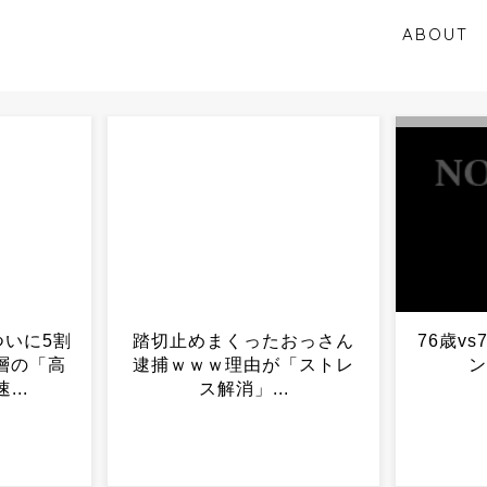
ABOUT
おっさん
76歳vs77歳、団地でタイマ
【衝撃
「ストレ
ン勃発ｗｗｗ...
ス
.