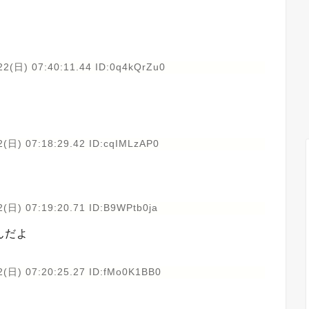
22(日) 07:40:11.44 ID:0q4kQrZu0
2(日) 07:18:29.42 ID:cqIMLzAP0
(日) 07:19:20.71 ID:B9WPtb0ja
んだよ
2(日) 07:20:25.27 ID:fMo0K1BB0