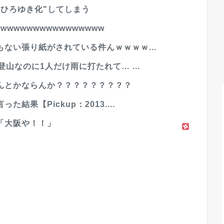
ひろゆき化"してしまう
wwwwwwwwwwwwwww
ない張り紙がされている件んｗｗｗｗ...
山なのに1人だけ雨に打たれて… ...
んとかならんか？？？？？？？？？
果【Pickup：2013....
「大阪や！！」