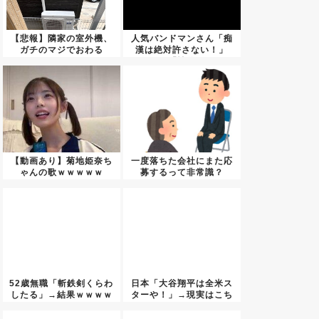
【悲報】隣家の室外機、
人気バンドマンさん「痴
ガチのマジでおわる
漢は絶対許さない！」
wwwww...
→「性的...
【動画あり】菊地姫奈ち
一度落ちた会社にまた応
ゃんの歌ｗｗｗｗｗ
募するって非常識？
52歳無職「斬鉄剣くらわ
日本「大谷翔平は全米ス
したる」→結果ｗｗｗｗ
ターや！」→現実はこち
ｗ
ら…