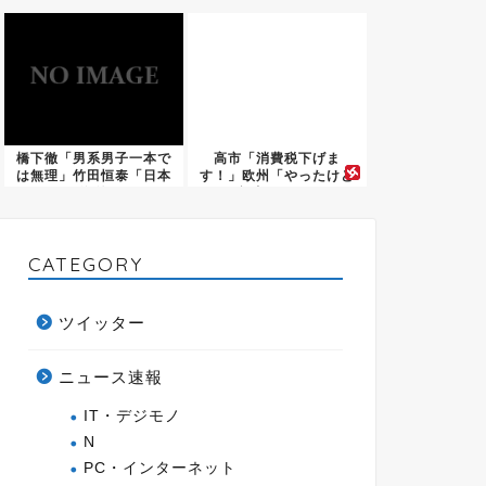
身刑だ...
橋下徹「男系男子一本で
高市「消費税下げま
は無理」竹田恒泰「日本
す！」欧州「やったけど
と海外...
意味なかっ...
CATEGORY
ツイッター
ニュース速報
IT・デジモノ
N
PC・インターネット