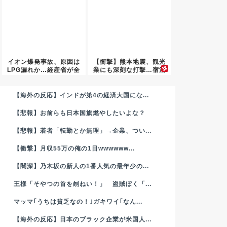
イオン爆発事故、原因は
【衝撃】熊本地震、観光
LPG漏れか…経産省が全
業にも深刻な打撃…宿泊
国一...
キャン...
【海外の反応】インドが第4の経済大国にな...
【悲報】お前らも日本国旗燃やしたいよな？
【悲報】若者「転勤とか無理」→企業、つい...
【衝撃】月収55万の俺の1日wwwwww...
【闇深】乃木坂の新人の1番人気の最年少の...
王様「そやつの首を刎ねい！」 盗賊ぼく「...
マッマ｢うちは貧乏なの！｣ガキワイ｢なん...
【海外の反応】日本のブラック企業が米国人...