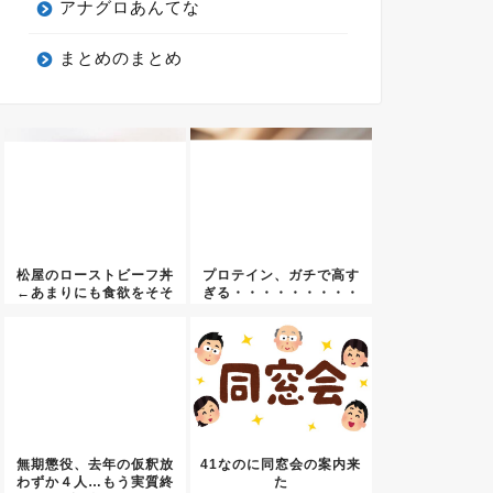
アナグロあんてな
まとめのまとめ
松屋のローストビーフ丼
プロテイン、ガチで高す
←あまりにも食欲をそそ
ぎる・・・・・・・・・
らなさ...
無期懲役、去年の仮釈放
41なのに同窓会の案内来
わずか４人…もう実質終
た