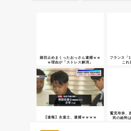
踏切止めまくったおっさん逮捕ｗｗ
フランス「1
ｗ理由が「ストレス解消」
これ
鷲見玲奈、
【速報】永遠士、逮捕ｗｗｗｗ
民の給料は