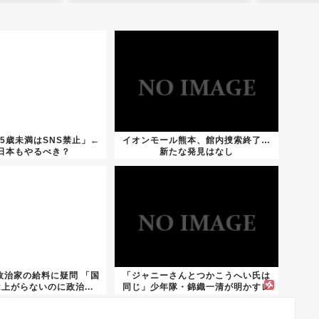
5歳未満はSNS禁止」←
イオンモール熊本、館内捜索終了…
日本もやるべき？
新たな発見はなし
政治家の給料に疑問 「国
「ジャニーさんとつかこうへい氏は
上がらないのに政治...
同じ」少年隊・錦織一清が明かすレ
ジェ...