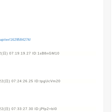
ejupiter/1629584274/
2(日) 07:19:19.27 ID:1sB8nGM10
22(日) 07:24:26.25 ID:tpgUcVm20
2(日) 07:33:27.30 ID:jPfp2+bI0