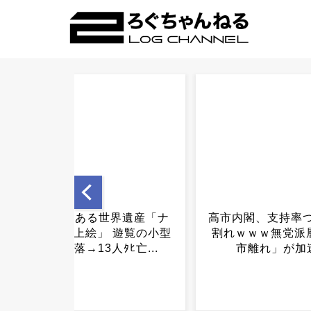
高市内閣、支持率ついに5割
踏切止めまくった
割れｗｗｗ無党派層の「高
逮捕ｗｗｗ理由が
市離れ」が加速...
ス解消」..