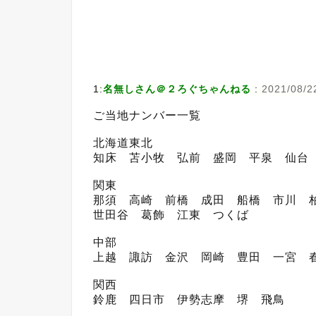
1:
名無しさん＠２ろぐちゃんねる
:
2021/08/22
ご当地ナンバー一覧
北海道東北
知床 苫小牧 弘前 盛岡 平泉 仙台
関東
那須 高崎 前橋 成田 船橋 市川 
世田谷 葛飾 江東 つくば
中部
上越 諏訪 金沢 岡崎 豊田 一宮 
関西
鈴鹿 四日市 伊勢志摩 堺 飛鳥