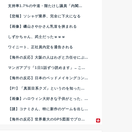
支持率1.7%の中道・階たけし議員「内閣...
【悲報】ソシャゲ業界、完全に下火になる
【画像】磯山さやかさん乳首を挟まれる
しずかちゃん、武士だったｗｗｗ
ワイニート、正社員内定を通告される
【海外の反応】大阪の人はわざと力任せにぶ...
マンガアプリ「1日1話ずつ読めます」←こ...
【海外の反応】日本のベッドメイキングコン...
【P!】「真面目系クズ」というのを知った...
【画像】ハロウィン大好きな子供がとった、...
【謎】コナミさん、特に新作のゲームを出し...
【海外の反応】世界最大のGPS図面でプロ...