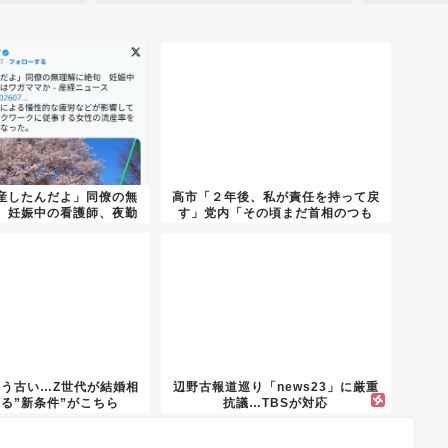
産したんだよ」同僚の無
高市「２年後、私が責任を持って戻
 妊娠中の看護師、夜勤
す」党内「その頃まだ首相のつも
免除...
り？」
もう古い…Z世代が結婚相
辺野古報道巡り「news23」に厳重
る”新条件”がこちら
抗議…TBSが対応