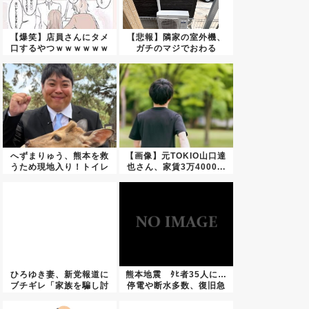
【爆笑】店員さんにタメ
【悲報】隣家の室外機、
口するやつｗｗｗｗｗｗ
ガチのマジでおわる
ｗｗｗ...
wwwww...
へずまりゅう、熊本を救
【画像】元TOKIO山口達
うため現地入り！トイレ
也さん、家賃3万4000...
ットペ...
ひろゆき妻、新党報道に
熊本地震 ﾀﾋ者35人に…
ブチギレ「家族を騙し討
停電や断水多数、復旧急
ちにす...
ぐ