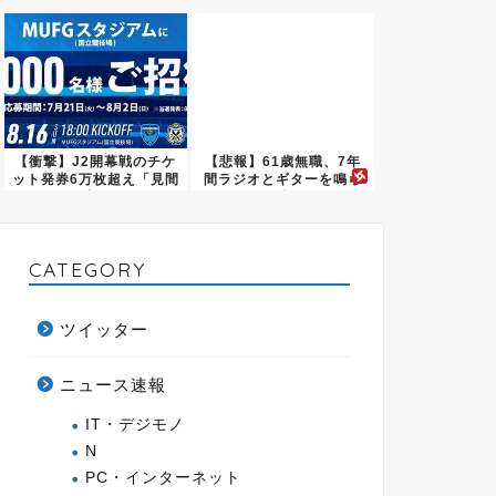
居ない
【衝撃】J2開幕戦のチケ
【悲報】61歳無職、7年
ット発券6万枚超え「見間
間ラジオとギターを鳴ら
違...
し続...
CATEGORY
ツイッター
ニュース速報
IT・デジモノ
N
PC・インターネット