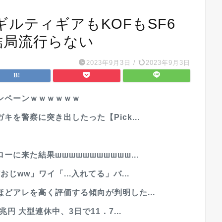
ルティギアもKOFもSF6
結局流行らない
2023年9月3日
/
2023年9月3日
ンペーンｗｗｗｗｗｗ
を警察に突き出したった【Pick...
に来た結果шшшшшшшшшшш...
ww」ワイ「...入れてる」バ...
どアレを高く評価する傾向が判明した...
円 大型連休中、3日で11．7...