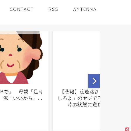
CONTACT
RSS
ANTENNA
】渡邊渚さん「キス
【素麺】「たぶん市販で1番
のヤジでPTSD発症
まずい」「企業努力をして
状態に逆戻り...
ください」の声まで…。34
円で1人前の量「イオン激安
そうめん」の正直な...