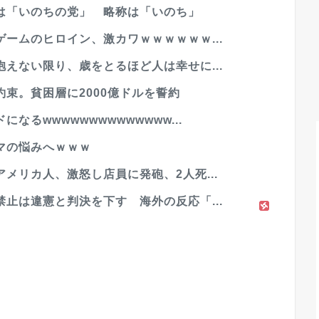
は「いのちの党」 略称は「いのち」
ームのヒロイン、激カワｗｗｗｗｗｗ...
えない限り、歳をとるほど人は幸せに...
束。貧困層に2000億ドルを誓約
るwwwwwwwwwwwwww...
マの悩みへｗｗｗ
メリカ人、激怒し店員に発砲、2人死...
止は違憲と判決を下す 海外の反応「...