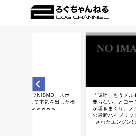
「嗚呼、もうメルセデスは
【えぇ…】シャイ
要らない」とヨーロッパ人
ット約200房を盗
が嘆きまくり、メルセデス
宅を調べた結果ｗ
の最新ハイブリッドに採用
ｗｗｗ...
されたエンジンは……...