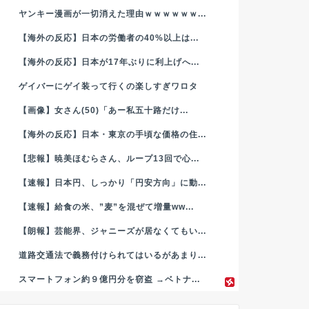
ヤンキー漫画が一切消えた理由ｗｗｗｗｗｗ...
【海外の反応】日本の労働者の40%以上は...
【海外の反応】日本が17年ぶりに利上げへ...
ゲイバーにゲイ装って行くの楽しすぎワロタ
【画像】女さん(50)「あー私五十路だけ...
【海外の反応】日本・東京の手頃な価格の住...
【悲報】暁美ほむらさん、ループ13回で心...
【速報】日本円、しっかり「円安方向」に動...
【速報】給食の米、”麦”を混ぜて増量ww...
【朗報】芸能界、ジャニーズが居なくてもい...
道路交通法で義務付けられてはいるがあまり...
スマートフォン約９億円分を窃盗 →ベトナ...