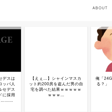
ABOUT
ンマスカ
俺「24GBで」 母親「足り
【悲報
んだ男の自
る？」 俺「いいから」...
しろよ」
ｗｗｗｗ
時の