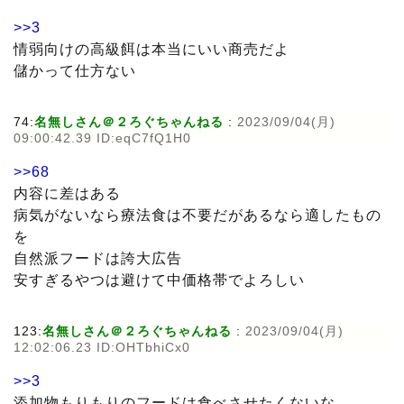
>>3
情弱向けの高級餌は本当にいい商売だよ
儲かって仕方ない
74:
名無しさん＠２ろぐちゃんねる
:
2023/09/04(月)
09:00:42.39 ID:eqC7fQ1H0
>>68
内容に差はある
病気がないなら療法食は不要だがあるなら適したもの
を
自然派フードは誇大広告
安すぎるやつは避けて中価格帯でよろしい
123:
名無しさん＠２ろぐちゃんねる
:
2023/09/04(月)
12:02:06.23 ID:OHTbhiCx0
>>3
添加物もりもりのフードは食べさせたくないな