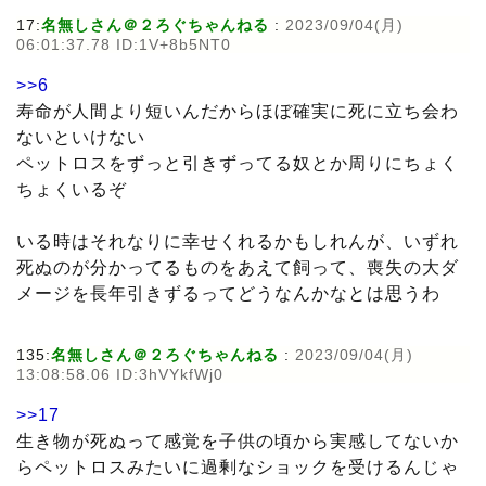
17:
名無しさん＠２ろぐちゃんねる
:
2023/09/04(月)
06:01:37.78 ID:1V+8b5NT0
>>6
寿命が人間より短いんだからほぼ確実に死に立ち会わ
ないといけない
ペットロスをずっと引きずってる奴とか周りにちょく
ちょくいるぞ
いる時はそれなりに幸せくれるかもしれんが、いずれ
死ぬのが分かってるものをあえて飼って、喪失の大ダ
メージを長年引きずるってどうなんかなとは思うわ
135:
名無しさん＠２ろぐちゃんねる
:
2023/09/04(月)
13:08:58.06 ID:3hVYkfWj0
>>17
生き物が死ぬって感覚を子供の頃から実感してないか
らペットロスみたいに過剰なショックを受けるんじゃ