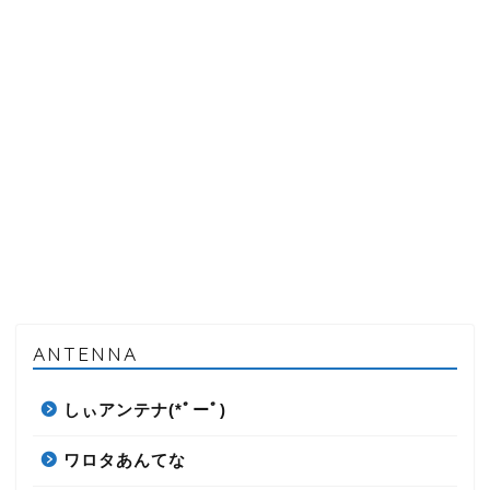
ANTENNA
しぃアンテナ(*ﾟーﾟ)
ワロタあんてな