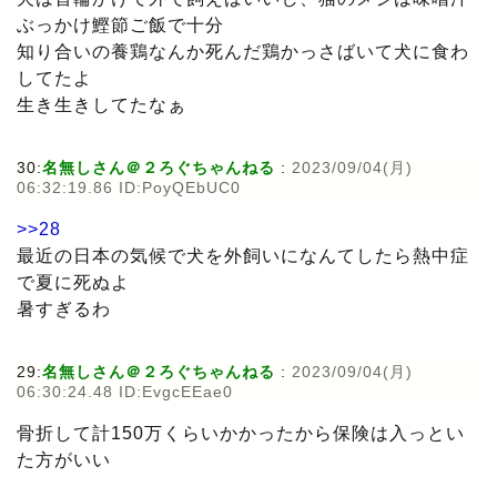
ぶっかけ鰹節ご飯で十分
知り合いの養鶏なんか死んだ鶏かっさばいて犬に食わ
してたよ
生き生きしてたなぁ
30:
名無しさん＠２ろぐちゃんねる
:
2023/09/04(月)
06:32:19.86 ID:PoyQEbUC0
>>28
最近の日本の気候で犬を外飼いになんてしたら熱中症
で夏に死ぬよ
暑すぎるわ
29:
名無しさん＠２ろぐちゃんねる
:
2023/09/04(月)
06:30:24.48 ID:EvgcEEae0
骨折して計150万くらいかかったから保険は入っとい
た方がいい