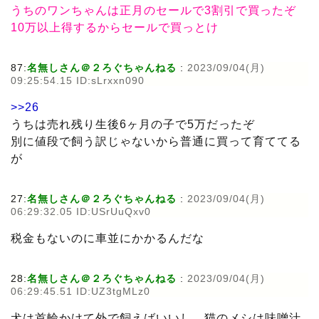
うちのワンちゃんは正月のセールで3割引で買ったぞ
10万以上得するからセールで買っとけ
87:
名無しさん＠２ろぐちゃんねる
:
2023/09/04(月)
09:25:54.15 ID:sLrxxn090
>>26
うちは売れ残り生後6ヶ月の子で5万だったぞ
別に値段で飼う訳じゃないから普通に買って育ててる
が
27:
名無しさん＠２ろぐちゃんねる
:
2023/09/04(月)
06:29:32.05 ID:USrUuQxv0
税金もないのに車並にかかるんだな
28:
名無しさん＠２ろぐちゃんねる
:
2023/09/04(月)
06:29:45.51 ID:UZ3tgMLz0
犬は首輪かけて外で飼えばいいし、猫のメシは味噌汁