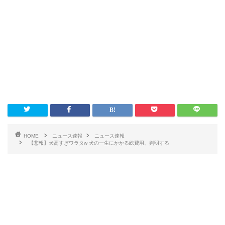
HOME
ニュース速報
ニュース速報
【悲報】犬高すぎワラタw 犬の一生にかかる総費用、判明する